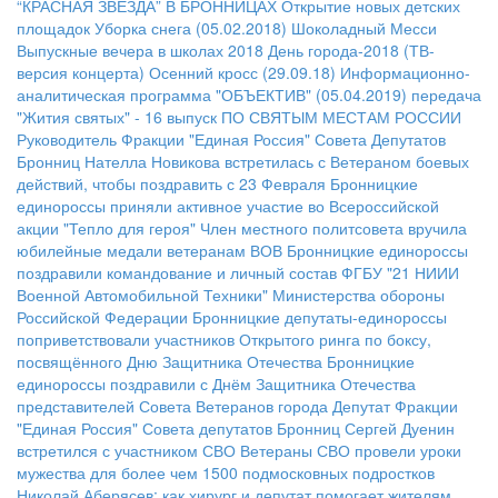
“КРАСНАЯ ЗВЕЗДА” В БРОННИЦАХ
Открытие новых детских
площадок
Уборка снега (05.02.2018)
Шоколадный Месси
Выпускные вечера в школах 2018
День города-2018 (ТВ-
версия концерта)
Осенний кросс (29.09.18)
Информационно-
аналитическая программа "ОБЪЕКТИВ" (05.04.2019)
передача
"Жития святых" - 16 выпуск
ПО СВЯТЫМ МЕСТАМ РОССИИ
Руководитель Фракции "Единая Россия" Совета Депутатов
Бронниц Нателла Новикова встретилась с Ветераном боевых
действий, чтобы поздравить с 23 Февраля
Бронницкие
единороссы приняли активное участие во Всероссийской
акции "Тепло для героя"
Член местного политсовета вручила
юбилейные медали ветеранам ВОВ
Бронницкие единороссы
поздравили командование и личный состав ФГБУ "21 НИИИ
Военной Автомобильной Техники" Министерства обороны
Российской Федерации
Бронницкие депутаты-единороссы
поприветствовали участников Открытого ринга по боксу,
посвящённого Дню Защитника Отечества
Бронницкие
единороссы поздравили с Днём Защитника Отечества
представителей Совета Ветеранов города
Депутат Фракции
"Единая Россия" Совета депутатов Бронниц Сергей Дуенин
встретился с участником СВО
Ветераны СВО провели уроки
мужества для более чем 1500 подмосковных подростков
Николай Аберясев: как хирург и депутат помогает жителям