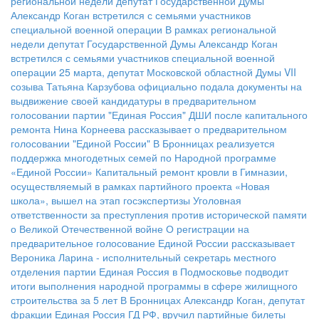
региональной недели депутат Государственной Думы
Александр Коган встретился с семьями участников
специальной военной операции
В рамках региональной
недели депутат Государственной Думы Александр Коган
встретился с семьями участников специальной военной
операции
25 марта, депутат Московской областной Думы VII
созыва Татьяна Карзубова официально подала документы на
выдвижение своей кандидатуры в предварительном
голосовании партии "Единая Россия"
ДШИ после капитального
ремонта
Нина Корнеева рассказывает о предварительном
голосовании "Единой России"
В Бронницах реализуется
поддержка многодетных семей по Народной программе
«Единой России»
Капитальный ремонт кровли в Гимназии,
осуществляемый в рамках партийного проекта «Новая
школа», вышел на этап госэкспертизы
Уголовная
ответственности за преступления против исторической памяти
о Великой Отечественной войне
О регистрации на
предварительное голосование Единой России рассказывает
Вероника Ларина - исполнительный секретарь местного
отделения партии
Единая Россия в Подмосковье подводит
итоги выполнения народной программы в сфере жилищного
строительства за 5 лет
В Бронницах Александр Коган, депутат
фракции Единая Россия ГД РФ, вручил партийные билеты