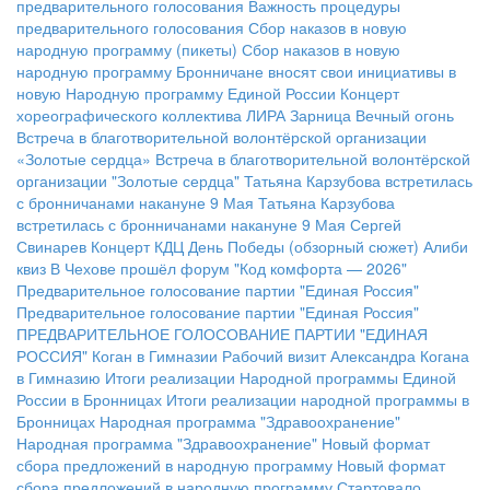
предварительного голосования
Важность процедуры
предварительного голосования
Сбор наказов в новую
народную программу (пикеты)
Сбор наказов в новую
народную программу
Бронничане вносят свои инициативы в
новую Народную программу Единой России
Концерт
хореографического коллектива ЛИРА
Зарница
Вечный огонь
Встреча в благотворительной волонтёрской организации
«Золотые сердца»
Встреча в благотворительной волонтёрской
организации "Золотые сердца"
Татьяна Карзубова встретилась
с бронничанами накануне 9 Мая
Татьяна Карзубова
встретилась с бронничанами накануне 9 Мая
Сергей
Свинарев
Концерт КДЦ
День Победы (обзорный сюжет)
Алиби
квиз
В Чехове прошёл форум "Код комфорта — 2026"
Предварительное голосование партии "Единая Россия"
Предварительное голосование партии "Единая Россия"
ПРЕДВАРИТЕЛЬНОЕ ГОЛОСОВАНИЕ ПАРТИИ "ЕДИНАЯ
РОССИЯ"
Коган в Гимназии
Рабочий визит Александра Когана
в Гимназию
Итоги реализации Народной программы Единой
России в Бронницах
Итоги реализации народной программы в
Бронницах
Народная программа "Здравоохранение"
Народная программа "Здравоохранение"
Новый формат
сбора предложений в народную программу
Новый формат
сбора предложений в народную программу
Стартовало