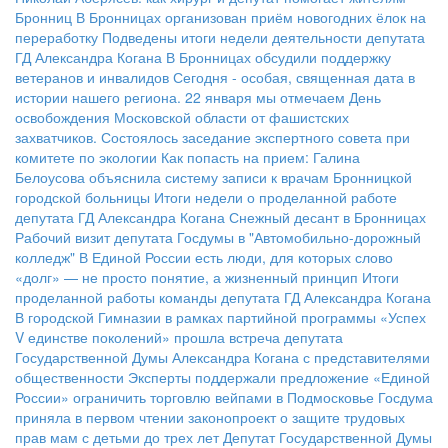
Бронниц
В Бронницах организован приём новогодних ёлок на
переработку
Подведены итоги недели деятельности депутата
ГД Александра Когана
В Бронницах обсудили поддержку
ветеранов и инвалидов
Сегодня - особая, священная дата в
истории нашего региона. 22 января мы отмечаем День
освобождения Московской области от фашистских
захватчиков.
Состоялось заседание экспертного совета при
комитете по экологии
Как попасть на прием: Галина
Белоусова объяснила систему записи к врачам Бронницкой
городской больницы
Итоги недели о проделанной работе
депутата ГД Александра Когана
Снежный десант в Бронницах
Рабочий визит депутата Госдумы в "Автомобильно-дорожный
колледж"
В Единой России есть люди, для которых слово
«долг» — не просто понятие, а жизненный принцип
Итоги
проделанной работы команды депутата ГД Александра Когана
В городской Гимназии в рамках партийной программы «Успех
V единстве поколений» прошла встреча депутата
Государственной Думы Александра Когана с представителями
общественности
Эксперты поддержали предложение «Единой
России» ограничить торговлю вейпами в Подмосковье
Госдума
приняла в первом чтении законопроект о защите трудовых
прав мам с детьми до трех лет
Депутат Государственной Думы