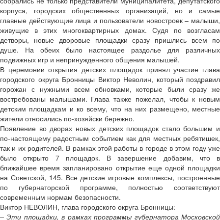
собрались не только представители муниципалитета, депутатского
корпуса, городских общественных организаций, но и самые
главные действующие лица и пользователи новостроек – малыши,
живущие в этих многоквартирных домах. Судя по возгласам
детворы, новые дворовые площадки сразу пришлись всем по
душе. На обеих было настоящее раздолье для различных
подвижных игр и непринужденного общения малышей.
В церемонии открытия детских площадок принял участие глава
городского округа Бронницы Виктор Неволин, который поздравил
горожан с нужными всем обновками, которые были сразу же
востребованы малышами. Глава также пожелал, чтобы к новым
детским площадкам и ко всему, что на них размещено, местные
жители относились по-хозяйски бережно.
Появление во дворах новых детских площадок стало большим и
по-настоящему радостным событием как для местных ребятишек,
так и их родителей. В рамках этой работы в городе в этом году уже
было открыто 7 площадок. В завершение добавим, что в
ближайшее время запланировано открытие еще одной площадки
на Советской, 145. Все детские игровые комплексы, построенные
по губернаторской программе, полностью соответствуют
современным нормам безопасности.
Виктор НЕВОЛИН, глава городского округа Бронницы:
– Эти площадки, в рамках программы губернатора Московской