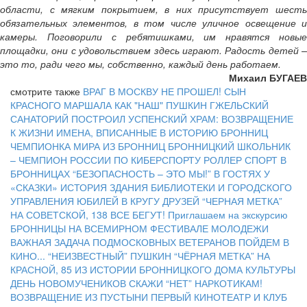
области, с мягким покрытием, в них присутствует шесть
обязательных элементов, в том числе уличное освещение и
камеры. Поговорили с ребятишками, им нравятся новые
площадки, они с удовольствием здесь играют. Радость детей –
это то, ради чего мы, собственно, каждый день работаем.
Михаил БУГАЕВ
смотрите также
ВРАГ В МОСКВУ НЕ ПРОШЕЛ!
СЫН
КРАСНОГО МАРШАЛА
КАК "НАШ" ПУШКИН ГЖЕЛЬСКИЙ
САНАТОРИЙ ПОСТРОИЛ
УСПЕНСКИЙ ХРАМ: ВОЗВРАЩЕНИЕ
К ЖИЗНИ
ИМЕНА, ВПИСАННЫЕ В ИСТОРИЮ БРОННИЦ
ЧЕМПИОНКА МИРА ИЗ БРОННИЦ
БРОННИЦКИЙ ШКОЛЬНИК
– ЧЕМПИОН РОССИИ ПО КИБЕРСПОРТУ
РОЛЛЕР СПОРТ В
БРОННИЦАХ
“БЕЗОПАСНОСТЬ – ЭТО МЫ!”
В ГОСТЯХ У
«СКАЗКИ»
ИСТОРИЯ ЗДАНИЯ БИБЛИОТЕКИ И ГОРОДСКОГО
УПРАВЛЕНИЯ
ЮБИЛЕЙ В КРУГУ ДРУЗЕЙ
“ЧЕРНАЯ МЕТКА”
НА СОВЕТСКОЙ, 138
ВСЕ БЕГУТ!
Приглашаем на экскурсию
БРОННИЦЫ НА ВСЕМИРНОМ ФЕСТИВАЛЕ МОЛОДЕЖИ
ВАЖНАЯ ЗАДАЧА ПОДМОСКОВНЫХ ВЕТЕРАНОВ
ПОЙДЕМ В
КИНО...
“НЕИЗВЕСТНЫЙ” ПУШКИН
“ЧЁРНАЯ МЕТКА” НА
КРАСНОЙ, 85
ИЗ ИСТОРИИ БРОННИЦКОГО ДОМА КУЛЬТУРЫ
ДЕНЬ НОВОМУЧЕНИКОВ
СКАЖИ “НЕТ” НАРКОТИКАМ!
ВОЗВРАЩЕНИЕ ИЗ ПУСТЫНИ
ПЕРВЫЙ КИНОТЕАТР И КЛУБ