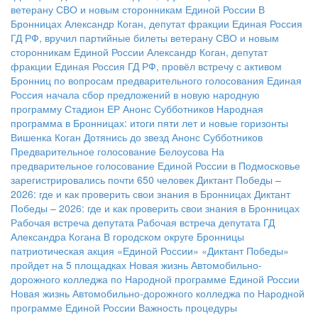
ветерану СВО и новым сторонникам Единой России
В
Бронницах Александр Коган, депутат фракции Единая Россия
ГД РФ, вручил партийные билеты ветерану СВО и новым
сторонникам Единой России
Александр Коган, депутат
фракции Единая Россия ГД РФ, провёл встречу с активом
Бронниц по вопросам предварительного голосования
Единая
Россия начала сбор предложений в новую народную
программу
Стадион ЕР
Анонс Субботников
Народная
программа в Бронницах: итоги пяти лет и новые горизонты
Вишенка Коган
Дотянись до звезд
Анонс Субботников
Предварительное голосование Белоусова
На
предварительное голосование Единой России в Подмосковье
зарегистрировались почти 650 человек
Диктант Победы –
2026: где и как проверить свои знания в Бронницах
Диктант
Победы – 2026: где и как проверить свои знания в Бронницах
Рабочая встреча депутата
Рабочая встреча депутата ГД
Александра Когана
В городском округе Бронницы
патриотическая акция «Единой России» «Диктант Победы»
пройдет на 5 площадках
Новая жизнь Автомобильно-
дорожного колледжа по Народной программе Единой России
Новая жизнь Автомобильно-дорожного колледжа по Народной
программе Единой России
Важность процедуры