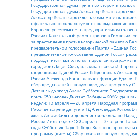
Государственной Думы принят во втором и третьем
Государственной Думы Александр Коган встретился
Александр Коган встретился с семьями участников
официально подала документы на выдвижение свое
Корнеева рассказывает о предварительном голосов
России»
Капитальный ремонт кровли в Гимназии, о
за преступления против исторической памяти о Ве
предварительном голосовании
Партия «Единая Рос
предварительное голосование Единой России расск
подводит итоги выполнения народной программы в 
городского Лицея
Соседи, важная новость!
В Бронн
сторонникам Единой России
В Бронницах Александ
России
Александр Коган, депутат фракции Единая 
сбор предложений в новую народную программу
Ст
Дотянись до звезд
Анонс Субботников
Предварител
почти 650 человек
Диктант Победы – 2026: где и ка
недели: 13 апреля — 20 апреля
Народная программ
Рабочая встреча депутата ГД Александра Когана
В 
жизнь Автомобильно-дорожного колледжа по Народ
России
Итоги недели: 20 апреля — 27 апреля
Голос
годы
Субботник Парк Победы
Важность процедуры 
программу (пикеты)
Сбор наказов в новую народну