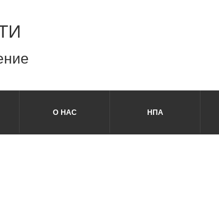
ТИ
ение
О НАС
НПА