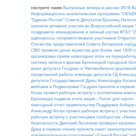
смотрите также
Выпускные вечера в школах 2018
В
Информационно-аналитическая программа "ОБЪЕКТ
"Единая Россия" Совета Депутатов Бронниц Нателл
приняли активное участие во Всероссийской акции 
поздравили командование и личный состав ФГБУ "
единороссы поприветствовали участников Открытог
Отечества представителей Совета Ветеранов город
СВО провели уроки мужества для более чем 1500 
организован приём новогодних ёлок на переработк
систему записи к врачам Бронницкой городской бо
визит депутата Госдумы в "Автомобильно-дорожный
проделанной работы команды депутата ГД Алексан
депутата Государственной Думы Александра Коган
вейпами в Подмосковье
Госдума приняла в первом 
Коган провел рабочую встречу с коллективом комп
Бронницах подвели итоги акции «Тепло для героя»
ежегодный отчет правительства
Поддержка бойцов 
Александр Коган провел рабочую встречу с участ
рабочую встречу с участницами сообщества «Нежн
безопасности
Дмитрий Лысенков проверил капремо
Дума в первом чтении приняла пакет законопроект
предварительном голосовании"«Единой России"
ра