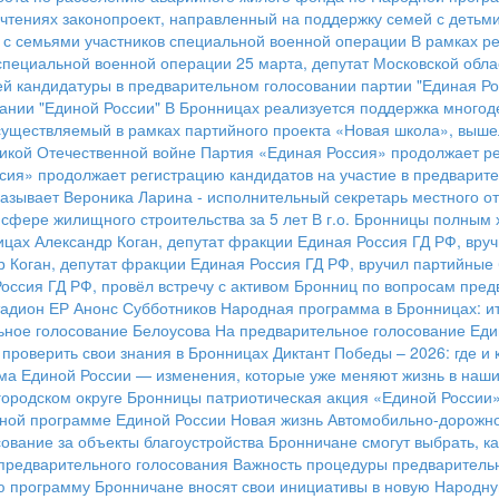
 чтениях законопроект, направленный на поддержку семей с детьм
 с семьями участников специальной военной операции
В рамках р
 специальной военной операции
25 марта, депутат Московской обла
й кандидатуры в предварительном голосовании партии "Единая Ро
ании "Единой России"
В Бронницах реализуется поддержка много
существляемый в рамках партийного проекта «Новая школа», вышел
ликой Отечественной войне
Партия «Единая Россия» продолжает ре
сия» продолжает регистрацию кандидатов на участие в предварит
азывает Вероника Ларина - исполнительный секретарь местного о
сфере жилищного строительства за 5 лет
В г.о. Бронницы полным 
ицах Александр Коган, депутат фракции Единая Россия ГД РФ, вру
р Коган, депутат фракции Единая Россия ГД РФ, вручил партийны
Россия ГД РФ, провёл встречу с активом Бронниц по вопросам пред
адион ЕР
Анонс Субботников
Народная программа в Бронницах: ит
ьное голосование Белоусова
На предварительное голосование Еди
к проверить свои знания в Бронницах
Диктант Победы – 2026: где и 
а Единой России — изменения, которые уже меняют жизнь в наших
городском округе Бронницы патриотическая акция «Единой России
ной программе Единой России
Новая жизнь Автомобильно-дорожн
ование за объекты благоустройства
Бронничане смогут выбрать, ка
предварительного голосования
Важность процедуры предварительн
ю программу
Бронничане вносят свои инициативы в новую Народн