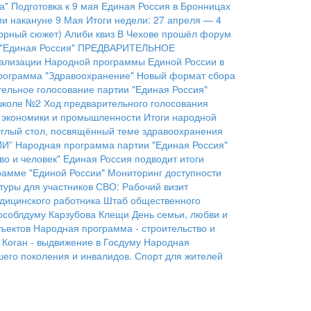
а"
Подготовка к 9 мая
Единая Россия в Бронницах
ми накануне 9 Мая
Итоги недели: 27 апреля — 4
орный сюжет)
Алиби квиз
В Чехове прошёл форум
"Единая Россия"
ПРЕДВАРИТЕЛЬНОЕ
еализации Народной программы Единой России в
рограмма "Здравоохранение"
Новый формат сбора
ельное голосование партии "Единая Россия"
 школе №2
Ход предварительного голосования
 экономики и промышленности
Итоги народной
руглый стол, посвящённый теме здравоохранения
ИИ”
Народная программа партии "Единая Россия"
во и человек"
Единая Россия подводит итоги
рамме "Единой России"
Мониторинг доступности
туры для участников СВО:
Рабочий визит
дицинского работника
Штаб общественного
особлдуму Карзубова
Клещи
День семьи, любви и
ъектов
Народная программа - строительство и
 Коган - выдвижение в Госдуму
Народная
его поколения и инвалидов.
Спорт для жителей