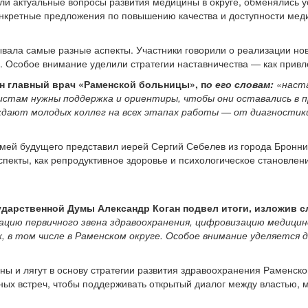
или актуальные вопросы развития медицины в округе, обменялись 
онкретные предложения по повышению качества и доступности мед
вала самые разные аспекты. Участники говорили о реализации н
х. Особое внимание уделили стратегии наставничества — как прив
ан главный врач «Раменской больницы», п
о его словам:
«наст
стам нужны поддержка и ориентиры, чтобы они оставались в пр
дают молодых коллег на всех этапах работы — от диагностики
емей будущего представил иерей Сергий Себелев из города Бронни
аспекты, как репродуктивное здоровье и психологическое становл
ударственной Думы Александр Коган подвел итоги, изложив 
цию первичного звена здравоохранения, цифровизацию медицинск
 в том числе в Раменском округе. Особое внимание уделяется
ы и лягут в основу стратегии развития здравоохранения Раменско
ных встреч, чтобы поддерживать открытый диалог между властью, 