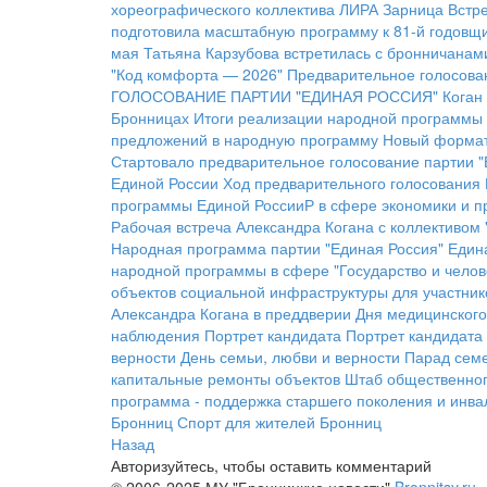
хореографического коллектива ЛИРА
Зарница
Встре
подготовила масштабную программу к 81-й годовщ
мая
Татьяна Карзубова встретилась с бронничанам
"Код комфорта — 2026"
Предварительное голосован
ГОЛОСОВАНИЕ ПАРТИИ "ЕДИНАЯ РОССИЯ"
Коган
Бронницах
Итоги реализации народной программы
предложений в народную программу
Новый формат
Стартовало предварительное голосование партии "
Единой России
Ход предварительного голосования
программы Единой РоссииР в сфере экономики и 
Рабочая встреча Александра Когана с коллективом
Народная программа партии "Единая Россия"
Един
народной программы в сфере "Государство и челов
объектов социальной инфраструктуры для участник
Александра Когана в преддверии Дня медицинского
наблюдения
Портрет кандидата
Портрет кандидата
верности
День семьи, любви и верности
Парад сем
капитальные ремонты объектов
Штаб общественно
программа - поддержка старшего поколения и инва
Бронниц
Спорт для жителей Бронниц
Назад
Авторизуйтесь, чтобы оставить комментарий