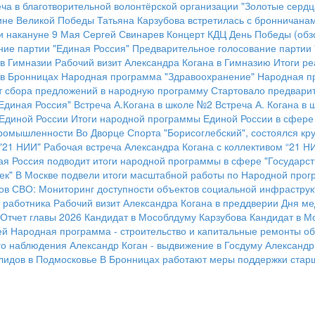
ча в благотворительной волонтёрской организации "Золотые сердц
ине Великой Победы
Татьяна Карзубова встретилась с бронничана
и накануне 9 Мая
Сергей Свинарев
Концерт КДЦ
День Победы (обз
ие партии "Единая Россия"
Предварительное голосование партии 
 в Гимназии
Рабочий визит Александра Когана в Гимназию
Итоги р
 в Бронницах
Народная программа "Здравоохранение"
Народная п
 сбора предложений в народную программу
Стартовало предварит
Единая Россия"
Встреча А.Когана в школе №2
Встреча А. Когана в
 Единой России
Итоги народной программы Единой России в сфере
промышленности
Во Дворце Спорта "Борисоглебский", состоялся к
 "21 НИИ"
Рабочая встреча Александра Когана с коллективом “21 Н
ая Россия подводит итоги народной программы в сфере "Государст
ек"
В Москве подвели итоги масштабной работы по Народной прог
ов СВО:
Мониторинг доступности объектов социальной инфраструк
 работника
Рабочий визит Александра Когана в преддверии Дня ме
Отчет главы 2026
Кандидат в Мособлдуму Карзубова
Кандидат в М
ей
Народная программа - строительство и капитальные ремонты об
го наблюдения
Александр Коган - выдвижение в Госдуму
Александр
лидов в Подмосковье
В Бронницах работают меры поддержки старш