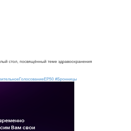
углый стол, посвящённый теме здравоохранения
рительноеГолосованиеЕР50
#Бронницы