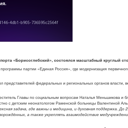
е Спорта «Борисоглебский», состоялся масштабный круглый с
рограммы партии «Единая Россия», где модернизация первичного 
ил представителей федеральных и региональных органов власти, 
меститель Главы по социальным вопросам Наталья Меньшикова и бл
стно с детским неонатологом Раменской больницы Валентиной Аль
сная задача, где важны и медицина, и духовная поддержка. До 
ворождённых, а также укреплять взаимодействие медучрежден