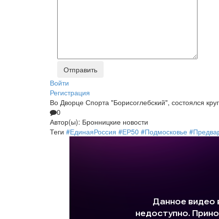
Войти
Регистрация
Во Дворце Спорта "Борисоглебский", состоялся кр
0
Автор(ы):
Бронницкие новости
Теги
#ЕдинаяРоссия
#ЕР50
#Подмосковье
#Предва