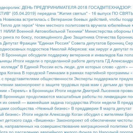
идеоролик: ДЕНЬ ПРЕДПРИНИМАТЕЛЯ-2018
ГОСАДМТЕХНАДЗОР: ре
ИВ" (05.04.2019)
передача "Жития святых" - 16 выпуск
ПО СВЯТ
а Новикова встретилась с Ветераном боевых действий, чтобы позд
"Тепло для героя"
Член местного политсовета вручила юбилейные
21 НИИИ Военной Автомобильной Техники" Министерства обороны
о ринга по боксу, посвящённого Дню Защитника Отечества
Бронниц
а
Депутат Фракции "Единая Россия" Совета депутатов Бронниц Сер
подмосковных подростков
Николай Аберясев: как хирург и депутат 
у
В Бронницах обсудили поддержку ветеранов и инвалидов
Как поп
льницы
Итоги недели о проделанной работе депутата ГД Александр
 колледж"
В Единой России есть люди, для которых слово «долг» 
дра Когана
В городской Гимназии в рамках партийной программы «
а с представителями общественности
Эксперты поддержали предло
чтении законопроект о защите трудовых прав мам с детьми до трех
ании «Теремъ» в Бронницах
Итоги недели
Дмитрий Лысенков провел
В Бронницах продолжаются масштабные работы по ликвидации по
и их семей — важнейшая задача государства
Итоги недели
В предд
ницами сообщества «Нежный бизнес»
В преддверии 8 марта депутат
ый бизнес»
Итоги недели
Александр Коган обсудил с жителями Бро
нт детского сада «Вишенка»
Законопроект об обеспечении чистот
ов, направленных на совершенствование миграционной политики
О
бота по расселению аварийного жилого фонда по Народной програ