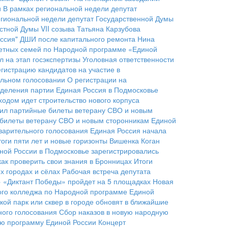
и
В рамках региональной недели депутат
егиональной недели депутат Государственной Думы
стной Думы VII созыва Татьяна Карзубова
ссия"
ДШИ после капитального ремонта
Нина
детных семей по Народной программе «Единой
 на этап госэкспертизы
Уголовная ответственности
гистрацию кандидатов на участие в
ельном голосовании
О регистрации на
тделения партии
Единая Россия в Подмосковье
ходом идет строительство нового корпуса
чил партийные билеты ветерану СВО и новым
е билеты ветерану СВО и новым сторонникам Единой
варительного голосования
Единая Россия начала
оги пяти лет и новые горизонты
Вишенка Коган
ной России в Подмосковье зарегистрировались
как проверить свои знания в Бронницах
Итоги
 городах и сёлах
Рабочая встреча депутата
» «Диктант Победы» пройдет на 5 площадках
Новая
ого колледжа по Народной программе Единой
кой парк или сквер в городе обновят в ближайшие
ого голосования
Сбор наказов в новую народную
ую программу Единой России
Концерт