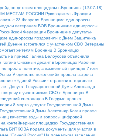
йд по детским площадкам г.Бронницы (12.07.18)
ЫМ МЕСТАМ РОССИИ
Руководитель Фракции
равить с 23 Февраля
Бронницкие единороссы
 медали ветеранам ВОВ
Бронницкие единороссы
 Российской Федерации
Бронницкие депутаты-
кие единороссы поздравили с Днём Защитника
гей Дуенин встретился с участником СВО
Ветераны
помогает жителям Бронниц
В Бронницах
асть на прием: Галина Белоусова объяснила
а Когана
Снежный десант в Бронницах
Рабочий
— не просто понятие, а жизненный принцип
Итоги
Успех V единстве поколений» прошла встреча
жение «Единой России» ограничить торговлю
 лет
Депутат Государственной Думы Александр
 встречу с участниками СВО в Бронницах
В
следствий снегопадов
В Госдуме прошел
верии 8 марта депутат Государственной Думы
 Государственной Думы Александр Коган провел
нниц качество воды и вопросы цифровой
ы на контейнерных площадках
Государственная
льга БИТКОВА подала документы для участия в
мме "Единой России"
На пленарном заседании