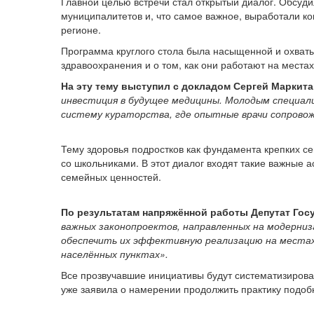
Главной целью встречи стал открытый диалог. Обсуд
муниципалитетов и, что самое важное, выработали к
регионе.
Программа круглого стола была насыщенной и охваты
здравоохранения и о том, как они работают на места
На эту тему выступил с докладом Сергей Маркит
инвестиция в будущее медицины. Молодым специали
систему кураторства, где опытные врачи сопровож
Тему здоровья подростков как фундамента крепких с
со школьниками. В этот диалог входят такие важные 
семейных ценностей.
По результатам напряжённой работы Депутат Гос
важных законопроектов, направленных на модерниза
обеспечить их эффективную реализацию на местах,
населённых пунктах».
Все прозвучавшие инициативы будут систематизирован
уже заявила о намерении продолжить практику подоб