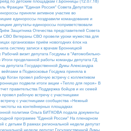
йд по детским площадкам г.Бронницы (12.07.18)
ель Фракции "Единая Россия" Совета Депутатов
инороссы приняли активное участие во
ицкие единороссы поздравили командование и
ницкие депутаты-единороссы поприветствовали
Днём Защитника Отечества представителей Совета
ом СВО
Ветераны СВО провели уроки мужества для
ицах организован приём новогодних ёлок на
нила систему записи к врачам Бронницкой
х
Рабочий визит депутата Госдумы в "Автомобильно-
п
Итоги проделанной работы команды депутата ГД
еча депутата Государственной Думы Александра
 вейпами в Подмосковье
Госдума приняла в
др Коган провел рабочую встречу с коллективом
ронницах подвели итоги акции «Тепло для героя»
В
тчет правительства
Поддержка бойцов и их семей
н провел рабочую встречу с участницами
 встречу с участницами сообщества «Нежный
 чистоты на контейнерных площадках
онной политики
Ольга БИТКОВА подала документы
родной программе "Единой России"
На пленарном
ей с детьми
В рамках региональной недели депутат
егиональной недели депутат Государственной Думы