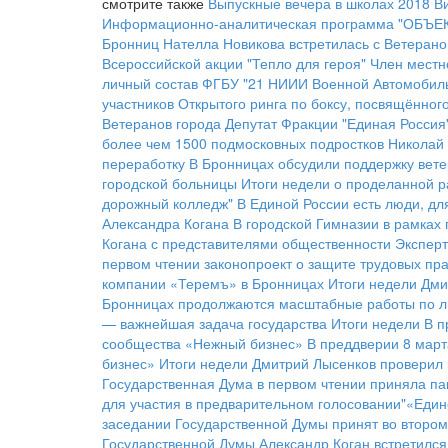
смотрите также
Выпускные вечера в школах 2018
В
Информационно-аналитическая программа "ОБЪЕКТ
Бронниц Нателла Новикова встретилась с Ветерано
Всероссийской акции "Тепло для героя"
Член местн
личный состав ФГБУ "21 НИИИ Военной Автомобил
участников Открытого ринга по боксу, посвящённо
Ветеранов города
Депутат Фракции "Единая Россия
более чем 1500 подмосковных подростков
Николай 
переработку
В Бронницах обсудили поддержку вете
городской больницы
Итоги недели о проделанной р
дорожный колледж"
В Единой России есть люди, дл
Александра Когана
В городской Гимназии в рамках
Когана с представителями общественности
Эксперт
первом чтении законопроект о защите трудовых пра
компании «Теремъ» в Бронницах
Итоги недели
Дми
Бронницах продолжаются масштабные работы по л
— важнейшая задача государства
Итоги недели
В п
сообщества «Нежный бизнес»
В преддверии 8 март
бизнес»
Итоги недели
Дмитрий Лысенков проверил 
Государственная Дума в первом чтении приняла па
для участия в предварительном голосовании"«Един
заседании Государственной Думы принят во втором
Государственной Думы Александр Коган встретился