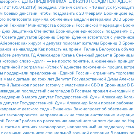
идеоролик: ДЕНЬ ПРЕДПРИНИМАТЕЛЯ-2018
ГОСАДМТЕХНАДЗОР: ре
ИВ" (05.04.2019)
передача "Жития святых" - 16 выпуск
Руководит
м боевых действий, чтобы поздравить с 23 Февраля
Бронницкие ед
ого политсовета вручила юбилейные медали ветеранам ВОВ
Бронн
ьной Техники" Министерства обороны Российской Федерации
Брон
го Дню Защитника Отечества
Бронницкие единороссы поздравили с 
" Совета депутатов Бронниц Сергей Дуенин встретился с участник
Аберясев: как хирург и депутат помогает жителям Бронниц
В Бронн
ранов и инвалидов
Как попасть на прием: Галина Белоусова объяс
аботе депутата ГД Александра Когана
Снежный десант в Бронница
я которых слово «долг» — не просто понятие, а жизненный принци
 партийной программы «Успех V единстве поколений» прошла встр
ы поддержали предложение «Единой России» ограничить торговлю
в мам с детьми до трех лет
Депутат Государственной Думы Алексан
трий Лысенков провел встречу с участниками СВО в Бронницах
В Б
иквидации последствий снегопадов
В Госдуме прошел ежегодный о
реддверии 8 марта депутат Государственной Думы Александр Кога
а депутат Государственной Думы Александр Коган провел рабочую
капремонт детского сада «Вишенка»
Законопроект об обеспечении
кет законопроектов, направленных на совершенствование миграци
ой России"
работа по расселению аварийного жилого фонда по На
 и третьем чтениях законопроект, направленный на поддержку сем
 с семьями участников специальной военной операции
В рамках р