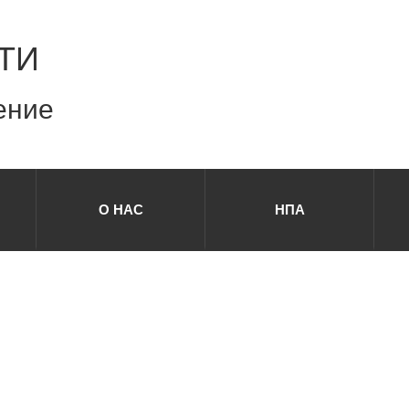
ТИ
ение
О НАС
НПА