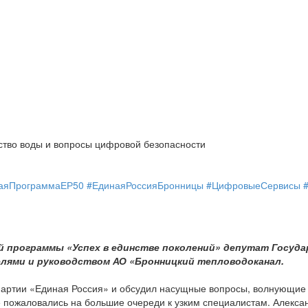
ство воды и вопросы цифровой безопасности
аяПрограммаЕР50
#ЕдинаяРоссияБронницы
#ЦифровыеСервисы
й программы «Успех в единстве поколений» депутат Госуд
елями и руководством АО «Бронницкий тепловодоканал.
ртии «Единая Россия» и обсудил насущные вопросы, волнующие г
пожаловались на большие очереди к узким специалистам. Алексан