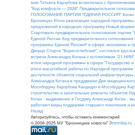
мая
Татьяна Карзубова встретилась с бронничанам
"Код комфорта — 2026"
Предварительное голосован
ГОЛОСОВАНИЕ ПАРТИИ "ЕДИНАЯ РОССИЯ"
Коган
Бронницах
Итоги реализации народной программы
предложений в народную программу
Новый формат
Стартовало предварительное голосование партии "
Единой России
Ход предварительного голосования
программы Единой РоссииР в сфере экономики и 
Дворце Спорта "Борисоглебский", состоялся кругл
встреча Александра Когана с коллективом “21 НИИ”
итоги народной программы в сфере "Государство и 
итоги масштабной работы по Народной программе 
доступности объектов социальной инфраструктуры 
Александра Когана в преддверии Дня медицинского
Мособлдуму Карзубова
Кандидат в Мособлдуму Кар
строительство и капитальные ремонты объектов
На
Коган - выдвижение в Госдуму
Александр Коган - в
работают меры поддержки старшего поколения и и
Назад
Авторизуйтесь, чтобы оставить комментарий
© 2006-2025 МУ "Бронницкие новости"
Bronnitsy.ru