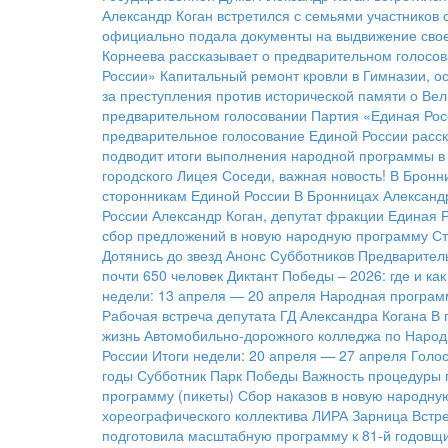
Александр Коган встретился с семьями участников
официально подала документы на выдвижение свое
Корнеева рассказывает о предварительном голосов
России»
Капитальный ремонт кровли в Гимназии, о
за преступления против исторической памяти о Ве
предварительном голосовании
Партия «Единая Рос
предварительное голосование Единой России расск
подводит итоги выполнения народной программы в 
городского Лицея
Соседи, важная новость!
В Бронн
сторонникам Единой России
В Бронницах Александ
России
Александр Коган, депутат фракции Единая 
сбор предложений в новую народную программу
Ст
Дотянись до звезд
Анонс Субботников
Предварител
почти 650 человек
Диктант Победы – 2026: где и ка
недели: 13 апреля — 20 апреля
Народная программ
Рабочая встреча депутата ГД Александра Когана
В 
жизнь Автомобильно-дорожного колледжа по Народ
России
Итоги недели: 20 апреля — 27 апреля
Голос
годы
Субботник Парк Победы
Важность процедуры 
программу (пикеты)
Сбор наказов в новую народну
хореографического коллектива ЛИРА
Зарница
Встре
подготовила масштабную программу к 81-й годовщ