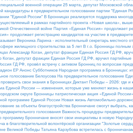
 специальной военной операции
25 марта, депутат Московской обла
й кандидатуры в предварительном голосовании партии "Единая Ро
ании "Единой России"
В Бронницах реализуется поддержка много
существляемый в рамках партийного проекта «Новая школа», вышел
ликой Отечественной войне
Партия «Единая Россия» продолжает ре
сия» продолжает регистрацию кандидатов на участие в предварит
азывает Вероника Ларина - исполнительный секретарь местного о
сфере жилищного строительства за 5 лет
В г.о. Бронницы полным 
ицах Александр Коган, депутат фракции Единая Россия ГД РФ, вру
р Коган, депутат фракции Единая Россия ГД РФ, вручил партийны
Россия ГД РФ, провёл встречу с активом Бронниц по вопросам пред
адион ЕР
Анонс Субботников
Народная программа в Бронницах: ит
ьное голосование Белоусова
На предварительное голосование Еди
к проверить свои знания в Бронницах
Диктант Победы – 2026: где и 
а Единой России — изменения, которые уже меняют жизнь в наших
городском округе Бронницы патриотическая акция «Единой России
ной программе Единой России
Новая жизнь Автомобильно-дорожн
ование за объекты благоустройства
Бронничане смогут выбрать, ка
предварительного голосования
Важность процедуры предварительн
ю программу
Бронничане вносят свои инициативы в новую Народн
ча в благотворительной волонтёрской организации "Золотые сердц
ине Великой Победы
Татьяна Карзубова встретилась с бронничана