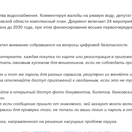
ства водоснабжения. Комментируя жалобы на ржавую воду, депутат
ской области комплексный план. Документ включает 24 мероприя
ана до 2030 года, при этом финансирование восьми первоочередн
ратил внимание собравшихся на вопросы цифровой безопасности.
интернете, каждая покупка по карте или регистрация в прилож
тать лакомым кусочком для мошенников, если не соблюдать про
н и тот же пароль для разных сервисов, регулярно их меняйте 
а отключайте доступ приложений к геоданным, если это не тр
айте в открытый доступ фото документов, билетов, банковских
ни.
е если сообщение пришло от знакомого, чей аккаунт могли вз
рвисы для проверки того, не попали ли ваши логин и пароль в 
а, направленного на решение насущных проблем округа.