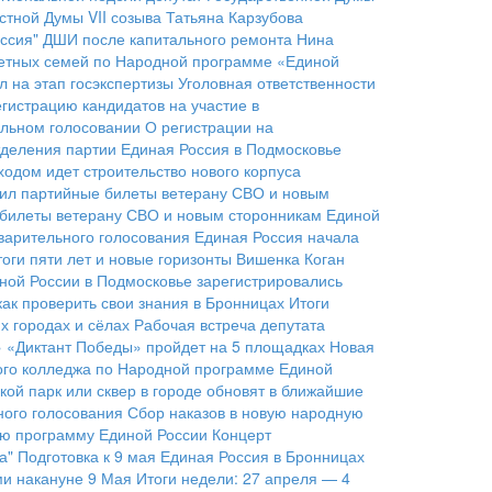
стной Думы VII созыва Татьяна Карзубова
ссия"
ДШИ после капитального ремонта
Нина
детных семей по Народной программе «Единой
 на этап госэкспертизы
Уголовная ответственности
гистрацию кандидатов на участие в
ельном голосовании
О регистрации на
тделения партии
Единая Россия в Подмосковье
ходом идет строительство нового корпуса
чил партийные билеты ветерану СВО и новым
е билеты ветерану СВО и новым сторонникам Единой
варительного голосования
Единая Россия начала
оги пяти лет и новые горизонты
Вишенка Коган
ной России в Подмосковье зарегистрировались
как проверить свои знания в Бронницах
Итоги
 городах и сёлах
Рабочая встреча депутата
» «Диктант Победы» пройдет на 5 площадках
Новая
ого колледжа по Народной программе Единой
кой парк или сквер в городе обновят в ближайшие
ого голосования
Сбор наказов в новую народную
ую программу Единой России
Концерт
а"
Подготовка к 9 мая
Единая Россия в Бронницах
ми накануне 9 Мая
Итоги недели: 27 апреля — 4