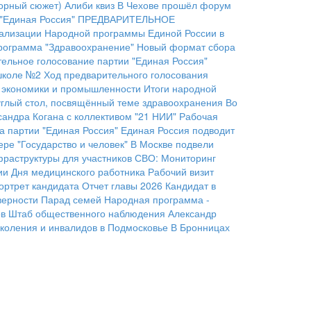
орный сюжет)
Алиби квиз
В Чехове прошёл форум
"Единая Россия"
ПРЕДВАРИТЕЛЬНОЕ
еализации Народной программы Единой России в
рограмма "Здравоохранение"
Новый формат сбора
ельное голосование партии "Единая Россия"
 школе №2
Ход предварительного голосования
 экономики и промышленности
Итоги народной
руглый стол, посвящённый теме здравоохранения
Во
сандра Когана с коллективом "21 НИИ"
Рабочая
 партии "Единая Россия"
Единая Россия подводит
ре "Государство и человек"
В Москве подвели
фраструктуры для участников СВО:
Мониторинг
ии Дня медицинского работника
Рабочий визит
ортрет кандидата
Отчет главы 2026
Кандидат в
верности
Парад семей
Народная программа -
ов
Штаб общественного наблюдения
Александр
коления и инвалидов в Подмосковье
В Бронницах