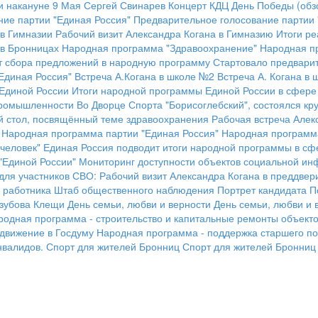
и накануне 9 Мая
Сергей Свинарев
Концерт КДЦ
День Победы (обз
ие партии "Единая Россия"
Предварительное голосование партии 
 в Гимназии
Рабочий визит Александра Когана в Гимназию
Итоги р
 в Бронницах
Народная программа "Здравоохранение"
Народная п
 сбора предложений в народную программу
Стартовало предварит
Единая Россия"
Встреча А.Когана в школе №2
Встреча А. Когана в
 Единой России
Итоги народной программы Единой России в сфере
промышленности
Во Дворце Спорта "Борисоглебский", состоялся к
ый стол, посвящённый теме здравоохранения
Рабочая встреча Алек
Народная программа партии "Единая Россия"
Народная программа
человек"
Единая Россия подводит итоги народной программы в сфе
"Единой России"
Мониторинг доступности объектов социальной ин
для участников СВО:
Рабочий визит Александра Когана в преддвер
 работника
Штаб общественного наблюдения
Портрет кандидата
П
зубова
Клещи
День семьи, любви и верности
День семьи, любви и 
родная программа - строительство и капитальные ремонты объект
ыдвижение в Госдуму
Народная программа - поддержка старшего по
нвалидов.
Спорт для жителей Бронниц
Спорт для жителей Бронниц