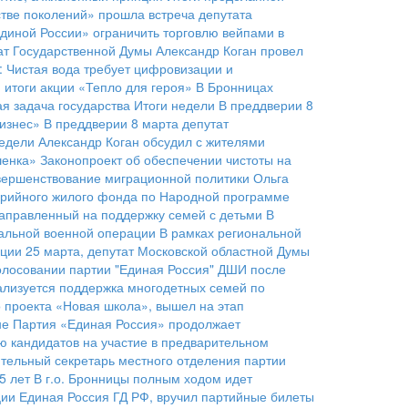
стве поколений» прошла встреча депутата
иной России» ограничить торговлю вейпами в
ат Государственной Думы Александр Коган провел
: Чистая вода требует цифровизации и
 итоги акции «Тепло для героя»
В Бронницах
я задача государства
Итоги недели
В преддверии 8
изнес»
В преддверии 8 марта депутат
недели
Александр Коган обсудил с жителями
шенка»
Законопроект об обеспечении чистоты на
овершенствование миграционной политики
Ольга
арийного жилого фонда по Народной программе
направленный на поддержку семей с детьми
В
иальной военной операции
В рамках региональной
ации
25 марта, депутат Московской областной Думы
олосовании партии "Единая Россия"
ДШИ после
ализуется поддержка многодетных семей по
 проекта «Новая школа», вышел на этап
не
Партия «Единая Россия» продолжает
ю кандидатов на участие в предварительном
ительный секретарь местного отделения партии
5 лет
В г.о. Бронницы полным ходом идет
ции Единая Россия ГД РФ, вручил партийные билеты