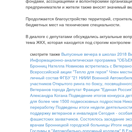
фондами, ассоциациями и волонтерскими организация
предприниматели и жители также вносят значимый вк
Продолжается благоустройство территорий, строитель
бюджетных мест на технические специальности.
В диалоге с депутатами обсуждались актуальные вопр
тема ЖКХ, которая находится под строгим контролем
смотрите также
Выпускные вечера в школах 2018
В
Информационно-аналитическая программа "ОБЪЕКТ
Бронниц Нателла Новикова встретилась с Ветерано
Всероссийской акции "Тепло для героя"
Член местн
личный состав ФГБУ "21 НИИИ Военной Автомобил
участников Открытого ринга по боксу, посвящённо
Ветеранов города
Депутат Фракции "Единая Россия
Александра Когана
Подведение итогов конкурса дет
для более чем 1500 подмосковных подростков
Нико
переработку
Подведены итоги недели деятельности
поддержку ветеранов и инвалидов
Сегодня - особа
фашистских захватчиков.
Состоялось заседание экс
врачам Бронницкой городской больницы
Итоги нед
Госдумы в "Автомобильно-дорожный колледж"
В Ед