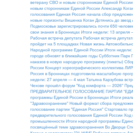
ветерану СВО и новым сторонникам Единой России
новым сторонникам Единой России
Александр Кога
голосования
Единая Россия начала сбор предложе
новые горизонты
Вишенка Коган
Дотянись до звезд
Подмосковье зарегистрировались почти 650 челове
свои знания в Бронницах
Итоги недели: 13 апреля 
Рабочая встреча депутата
Рабочая встреча депутат
пройдет на 5 площадках
Новая жизнь Автомобильн
Народной программе Единой России
Итоги недели:
городе обновят в ближайшие годы
Субботник Парк 
наказов в новую народную программу (пикеты)
Сбо
России
Концерт хореографического коллектива ЛИ
Россия в Бронницах подготовила масштабную прог
недели: 27 апреля — 4 мая
Татьяна Карзубова вст
Чехове прошёл форум "Код комфорта — 2026"
Пре
ПРЕДВАРИТЕЛЬНОЕ ГОЛОСОВАНИЕ ПАРТИИ "ЕД
программы Единой России в Бронницах
Итоги реал
"Здравоохранение"
Новый формат сбора предложе
голосование партии "Единая Россия"
Стартовало пр
предварительного голосования Единой России
Ход 
промышленности
Итоги народной программы Един
посвящённый теме здравоохранения
Во Дворце Сп
Когана с коллективом "21 НИИ"
Рабочая встреча Ал