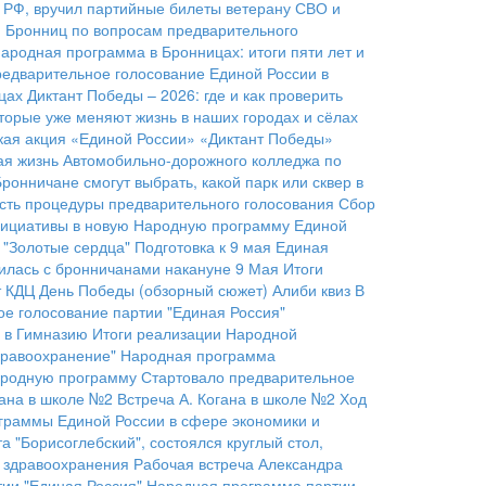
Д РФ, вручил партийные билеты ветерану СВО и
ом Бронниц по вопросам предварительного
ародная программа в Бронницах: итоги пяти лет и
редварительное голосование Единой России в
цах
Диктант Победы – 2026: где и как проверить
орые уже меняют жизнь в наших городах и сёлах
кая акция «Единой России» «Диктант Победы»
ая жизнь Автомобильно-дорожного колледжа по
ронничане смогут выбрать, какой парк или сквер в
сть процедуры предварительного голосования
Сбор
нициативы в новую Народную программу Единой
 "Золотые сердца"
Подготовка к 9 мая
Единая
тилась с бронничанами накануне 9 Мая
Итоги
т КДЦ
День Победы (обзорный сюжет)
Алиби квиз
В
е голосование партии "Единая Россия"
а в Гимназию
Итоги реализации Народной
дравоохранение"
Народная программа
ародную программу
Стартовало предварительное
гана в школе №2
Встреча А. Когана в школе №2
Ход
граммы Единой России в сфере экономики и
а "Борисоглебский", состоялся круглый стол,
е здравоохранения
Рабочая встреча Александра
ии "Единая Россия"
Народная программа партии