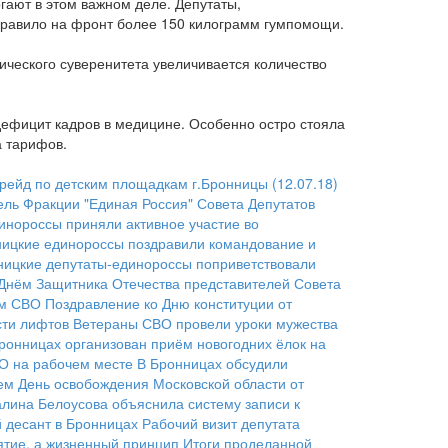
гают в этом важном деле. Депутаты,
правило на фронт более 150 килограмм гумпомощи.
ического суверенитета увеличивается количество
дефицит кадров в медицине. Особенно остро стояла
а тарифов.
йд по детским площадкам г.Бронницы (12.07.18)
ель Фракции "Единая Россия" Совета Депутатов
инороссы приняли активное участие во
ицкие единороссы поздравили командование и
ницкие депутаты-единороссы поприветствовали
Днём Защитника Отечества представителей Совета
ом СВО
Поздравление ко Дню конституции от
сти лифтов
Ветераны СВО провели уроки мужества
ронницах организован приём новогодних ёлок на
ВО на рабочем месте
В Бронницах обсудили
аем День освобождения Московской области от
алина Белоусова объяснила систему записи к
 десант в Бронницах
Рабочий визит депутата
ятие, а жизненный принцип
Итоги проделанной