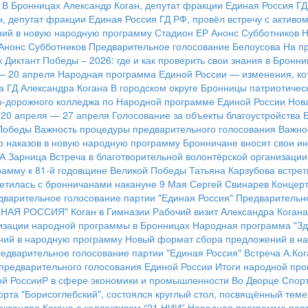
В Бронницах Александр Коган, депутат фракции Единая Россия Г
н, депутат фракции Единая Россия ГД РФ, провёл встречу с актив
ний в новую народную программу
Стадион ЕР
Анонс Субботников
Н
Анонс Субботников
Предварительное голосование Белоусова
На п
к
Диктант Победы – 2026: где и как проверить свои знания в Бронни
— 20 апреля
Народная программа Единой России — изменения, кот
а ГД Александра Когана
В городском округе Бронницы патриотичес
о-дорожного колледжа по Народной программе Единой России
Нов
 20 апреля — 27 апреля
Голосование за объекты благоустройства
Б
Победы
Важность процедуры предварительного голосования
Важно
р наказов в новую народную программу
Бронничане вносят свои и
РА
Зарница
Встреча в благотворительной волонтёрской организации
рамму к 81-й годовщине Великой Победы
Татьяна Карзубова встре
ретилась с бронничанами накануне 9 Мая
Сергей Свинарев
Концер
дварительное голосование партии "Единая Россия"
Предварительно
ИНАЯ РОССИЯ"
Коган в Гимназии
Рабочий визит Александра Коган
изации народной программы в Бронницах
Народная программа "З
ний в народную программу
Новый формат сбора предложений в н
едварительное голосование партии "Единая Россия"
Встреча А.Ко
предварительного голосования Единой России
Итоги народной про
ой РоссииР в сфере экономики и промышленности
Во Дворце Спорт
орта "Борисоглебский", состоялся круглый стол, посвящённый тем
ександра Когана с коллективом “21 НИИ”
Народная программа парт