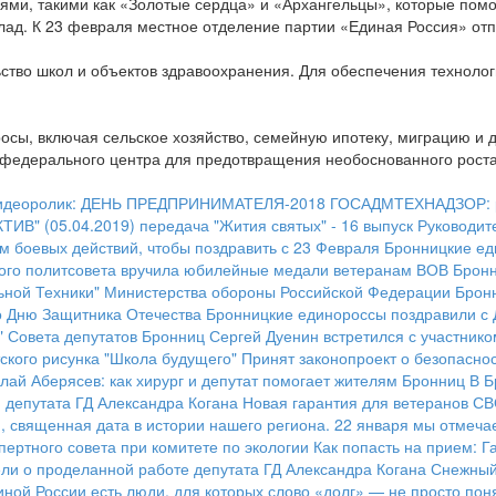
ми, такими как «Золотые сердца» и «Архангельцы», которые помо
лад. К 23 февраля местное отделение партии «Единая Россия» от
ство школ и объектов здравоохранения. Для обеспечения технолог
осы, включая сельское хозяйство, семейную ипотеку, миграцию и 
 федерального центра для предотвращения необоснованного рост
идеоролик: ДЕНЬ ПРЕДПРИНИМАТЕЛЯ-2018
ГОСАДМТЕХНАДЗОР: ре
ИВ" (05.04.2019)
передача "Жития святых" - 16 выпуск
Руководит
м боевых действий, чтобы поздравить с 23 Февраля
Бронницкие ед
ого политсовета вручила юбилейные медали ветеранам ВОВ
Бронн
ьной Техники" Министерства обороны Российской Федерации
Брон
го Дню Защитника Отечества
Бронницкие единороссы поздравили с 
" Совета депутатов Бронниц Сергей Дуенин встретился с участник
ского рисунка "Школа будущего"
Принят законопроект о безопасно
лай Аберясев: как хирург и депутат помогает жителям Бронниц
В Б
 депутата ГД Александра Когана
Новая гарантия для ветеранов С
я, священная дата в истории нашего региона. 22 января мы отмеч
пертного совета при комитете по экологии
Как попасть на прием: Г
ели о проделанной работе депутата ГД Александра Когана
Снежный
иной России есть люди, для которых слово «долг» — не просто пон