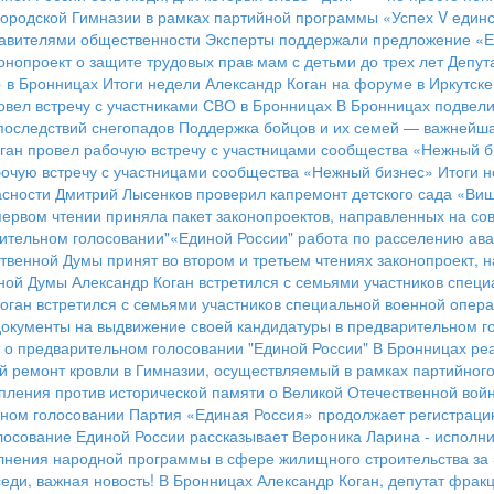
городской Гимназии в рамках партийной программы «Успех V един
тавителями общественности
Эксперты поддержали предложение «Ед
онопроект о защите трудовых прав мам с детьми до трех лет
Депут
» в Бронницах
Итоги недели
Александр Коган на форуме в Иркутске
вел встречу с участниками СВО в Бронницах
В Бронницах подвели
последствий снегопадов
Поддержка бойцов и их семей — важнейша
ган провел рабочую встречу с участницами сообщества «Нежный б
бочую встречу с участницами сообщества «Нежный бизнес»
Итоги 
асности
Дмитрий Лысенков проверил капремонт детского сада «Ви
первом чтении приняла пакет законопроектов, направленных на с
ительном голосовании"«Единой России"
работа по расселению ав
твенной Думы принят во втором и третьем чтениях законопроект, 
ной Думы Александр Коган встретился с семьями участников спец
оган встретился с семьями участников специальной военной опер
документы на выдвижение своей кандидатуры в предварительном г
 о предварительном голосовании "Единой России"
В Бронницах ре
й ремонт кровли в Гимназии, осуществляемый в рамках партийного
упления против исторической памяти о Великой Отечественной вой
ьном голосовании
Партия «Единая Россия» продолжает регистраци
лосование Единой России рассказывает Вероника Ларина - исполн
лнения народной программы в сфере жилищного строительства за 
еди, важная новость!
В Бронницах Александр Коган, депутат фрак