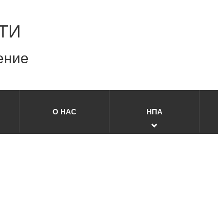
ТИ
ение
О НАС
НПА