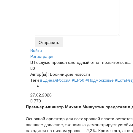
Войти
Регистрация
В Госдуме прошел ежегодный отчет правительства
0
Автор(ы):
Бронницкие новости
Теги
#ЕдинаяРоссия
#ЕР50
#Подмосковье
#ЕстьРез
27.02.2026
770
Премьер-министр Михаил Мишустин представил док
Основной ориентир для всех уровней власти остаетс
внешнее давление, экономика демонстрирует устойчив
находится на низком уровне – 2,2%. Кроме того, ак