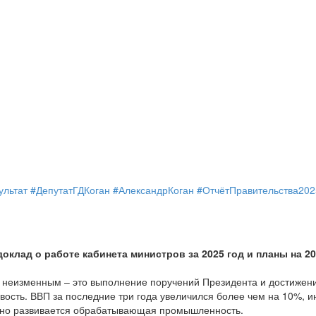
ультат
#ДепутатГДКоган
#АлександрКоган
#ОтчётПравительства202
лад о работе кабинета министров за 2025 год и планы на 20
я неизменным – это выполнение поручений Президента и достижен
ость. ВВП за последние три года увеличился более чем на 10%, и
тивно развивается обрабатывающая промышленность.