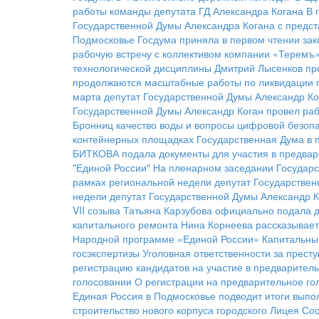
работы команды депутата ГД Александра Когана
В 
Государственной Думы Александра Когана с предс
Подмосковье
Госдума приняла в первом чтении зак
рабочую встречу с коллективом компании «Теремъ
технологической дисциплины
Дмитрий Лысенков про
продолжаются масштабные работы по ликвидации 
марта депутат Государственной Думы Александр Ко
Государственной Думы Александр Коган провел ра
Бронниц качество воды и вопросы цифровой безоп
контейнерных площадках
Государственная Дума в 
БИТКОВА подала документы для участия в предвар
"Единой России"
На пленарном заседании Государс
рамках региональной недели депутат Государствен
недели депутат Государственной Думы Александр К
VII созыва Татьяна Карзубова официально подала 
капитального ремонта
Нина Корнеева рассказывает
Народной программе «Единой России»
Капитальны
госэкспертизы
Уголовная ответственности за прест
регистрацию кандидатов на участие в предварител
голосовании
О регистрации на предварительное го
Единая Россия в Подмосковье подводит итоги выпо
строительство нового корпуса городского Лицея
Сос