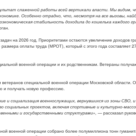
зультат слаженной работы всей вертикали власти. Мы видим, 
ономике. Особенно отрадно, что, несмотря на все вызовы, най
роэкономическая стабильность доходила до кошелька каждого г
оган.
задач на 2026 год. Приоритетами остаются увеличение доходов гр
азмера оплаты труда (МРОТ), который с этого года составляет 27
циальной военной операции и их родственникам. Ветераны получа
и ветеранов специальной военной операции Московской области. 
ю и получать новую профессию.
ие и социализация военнослужащих, вернувшихся из зоны СВО, 
о социальных проектов, включая спортивные и культурно-масс
твенными и государственными структурами»,
— рассказал руков
ьной военной операции собрано более полумиллиона тонн гуманит