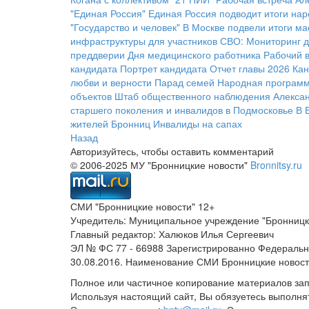
"Единая Россия"
Единая Россия подводит итоги нар
"Государство и человек"
В Москве подвели итоги м
инфраструктуры для участников СВО:
Мониторинг д
преддверии Дня медицинского работника
Рабочий в
кандидата
Портрет кандидата
Отчет главы 2026
Кан
любви и верности
Парад семей
Народная программа
объектов
Штаб общественного наблюдения
Алексан
старшего поколения и инвалидов в Подмосковье
В 
жителей Бронниц
Инвалиды на сапах
Назад
Авторизуйтесь, чтобы оставить комментарий
© 2006-2025 МУ "Бронницкие новости"
Bronnitsy.ru
СМИ "Бронницкие новости" 12+
Учредитель: Муниципальное учреждение "Бронницк
Главный редактор: Халюков Илья Сергеевич
ЭЛ № ФС 77 - 66988 Зарегистрированно Федеральн
30.08.2016. Наименование СМИ Бронницкие новос
Полное или частичное копирование материалов за
Используя настоящий сайт, Вы обязуетесь выполня