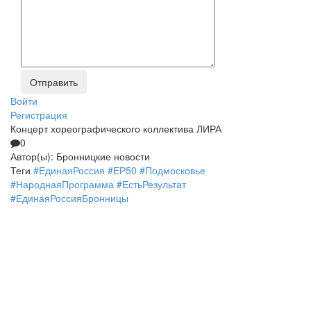
Войти
Регистрация
Концерт хореографического коллектива ЛИРА
0
Автор(ы):
Бронницкие новости
Теги
#ЕдинаяРоссия #ЕР50 #Подмосковье
#НароднаяПрограмма #ЕстьРезультат
#ЕдинаяРоссияБронницы