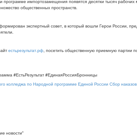
 и программе импортозамещения появятся десятки тысяч рабочих м
 множество общественных пространств.
ормирован экспертный совет, в который вошли Герои России, пре
еятели.
сайт
естьрезультат.рф
, посетить общественную приемную партии по 
рамма #ЕстьРезультат #ЕдинаяРоссияБронницы
ого колледжа по Народной программе Единой России
Сбор наказов
ие новости"