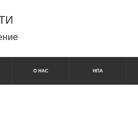
ТИ
ение
О НАС
НПА