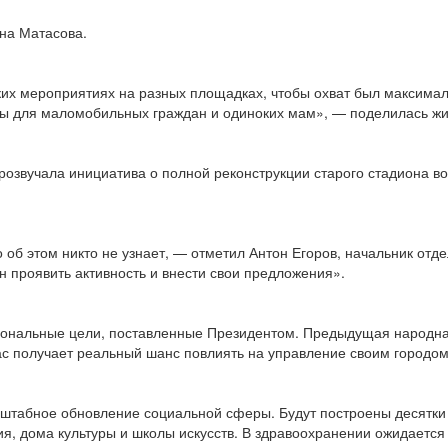
яна Матасова.
ких мероприятиях на разных площадках, чтобы охват был максима
ды для маломобильных граждан и одиноких мам», — поделилась жи
озвучала инициатива о полной реконструкции старого стадиона во
о об этом никто не узнает, — отметил Антон Егоров, начальник отд
 проявить активность и внести свои предложения».
циональные цели, поставленные Президентом. Предыдущая народна
с получает реальный шанс повлиять на управление своим городом
штабное обновление социальной сферы. Будут построены десятки н
 дома культуры и школы искусств. В здравоохранении ожидается с