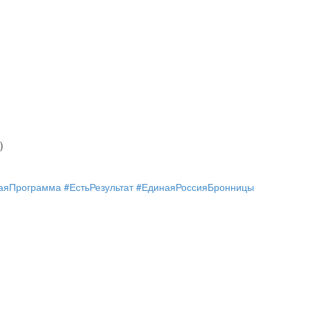
)
аяПрограмма #ЕстьРезультат #ЕдинаяРоссияБронницы