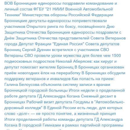
ВОВ
Бронницкие единороссы поздравили командование и
личный состав ФГБУ "21 НИИИ Военной Автомобильной
Техники" Министерства обороны Российской Федерации
Бронницкие депутаты-единороссы поприветствовали
участников Открытого ринга по боксу, посвящённого Дню
Защитника Отечества
Бронницкие единороссы поздравили с
Днём Защитника Отечества представителей Совета Ветеранов
города
Депутат Фракции "Единая Россия" Совета депутатов
Бронниц Сергей Дуенин встретился с участником СВО
Ветераны СВО провели уроки мужества для более чем 1500
подмосковных подростков
Николай Аберясев: как хирург и
депутат помогает жителям Бронниц
В Бронницах организован
приём новогодних ёлок на переработку
В Бронницах обсудили
поддержку ветеранов и инвалидов
Как попасть на прием:
Галина Белоусова объяснила систему записи к врачам
Бронницкой городской больницы
Итоги недели о проделанной
работе депутата ГД Александра Когана
Снежный десант в
Бронницах
Рабочий визит депутата Госдумы в "Автомобильно-
дорожный колледж"
В Единой России есть люди, для которых
слово «долг» — не просто понятие, а жизненный принцип
Итоги проделанной работы команды депутата ГД Александра
Когана
В городской Гимназии в рамках партийной программы