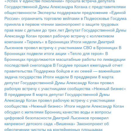
«Успех V единстве поколений» прошла встреча депутата
Государственной Думы Александра Когана с представителями
общественности
Эксперты поддержали предложение «Единой
России» ограничить торговлю вейпами в Подмосковье
Госдума
приняла в первом чтении законопроект о защите трудовых
прав мам с детьми до трех лет
Депутат Государственной Думы
Александр Коган провел рабочую встречу с коллективом
компании «Теремъ» в Бронницах
Итоги недели
Дмитрий
Лысенков провел встречу с участниками СВО в Бронницах
В
Бронницах подвели итоги акции «Тепло для героя»
В
Бронницах продолжаются масштабные работы по ликвидации
последствий снегопадов
В Госдуме прошел ежегодный отчет
правительства
Поддержка бойцов и их семей — важнейшая
задача государства
Итоги недели
В преддверии 8 марта
депутат Государственной Думы Александр Коган провел
рабочую встречу с участницами сообщества «Нежный бизнес»
В преддверии 8 марта депутат Государственной Думы
Александр Коган провел рабочую встречу с участницами
сообщества «Нежный бизнес»
Итоги недели
Александр Коган
обсудил с жителями Бронниц качество воды и вопросы
цифровой безопасности
Дмитрий Лысенков проверил
капремонт детского сада «Вишенка»
Законопроект об
обеспечении чистоты на контейнерных площадках