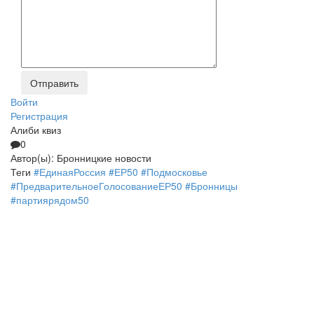
Войти
Регистрация
Алиби квиз
0
Автор(ы):
Бронницкие новости
Теги
#ЕдинаяРоссия
#ЕР50
#Подмосковье
#ПредварительноеГолосованиеЕР50
#Бронницы
#партиярядом50