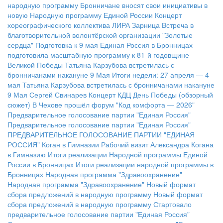
народную программу
Бронничане вносят свои инициативы в
новую Народную программу Единой России
Концерт
хореографического коллектива ЛИРА
Зарница
Встреча в
благотворительной волонтёрской организации "Золотые
сердца"
Подготовка к 9 мая
Единая Россия в Бронницах
подготовила масштабную программу к 81-й годовщине
Великой Победы
Татьяна Карзубова встретилась с
бронничанами накануне 9 Мая
Итоги недели: 27 апреля — 4
мая
Татьяна Карзубова встретилась с бронничанами накануне
9 Мая
Сергей Свинарев
Концерт КДЦ
День Победы (обзорный
сюжет)
В Чехове прошёл форум "Код комфорта — 2026"
Предварительное голосование партии "Единая Россия"
Предварительное голосование партии "Единая Россия"
ПРЕДВАРИТЕЛЬНОЕ ГОЛОСОВАНИЕ ПАРТИИ "ЕДИНАЯ
РОССИЯ"
Коган в Гимназии
Рабочий визит Александра Когана
в Гимназию
Итоги реализации Народной программы Единой
России в Бронницах
Итоги реализации народной программы в
Бронницах
Народная программа "Здравоохранение"
Народная программа "Здравоохранение"
Новый формат
сбора предложений в народную программу
Новый формат
сбора предложений в народную программу
Стартовало
предварительное голосование партии "Единая Россия"