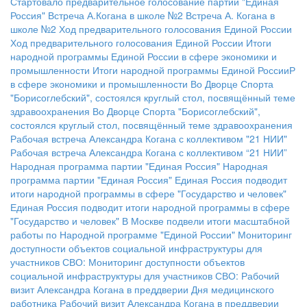
Стартовало предварительное голосование партии "Единая
Россия"
Встреча А.Когана в школе №2
Встреча А. Когана в
школе №2
Ход предварительного голосования Единой России
Ход предварительного голосования Единой России
Итоги
народной программы Единой России в сфере экономики и
промышленности
Итоги народной программы Единой РоссииР
в сфере экономики и промышленности
Во Дворце Спорта
"Борисоглебский", состоялся круглый стол, посвящённый теме
здравоохранения
Во Дворце Спорта "Борисоглебский",
состоялся круглый стол, посвящённый теме здравоохранения
Рабочая встреча Александра Когана с коллективом "21 НИИ"
Рабочая встреча Александра Когана с коллективом “21 НИИ”
Народная программа партии "Единая Россия"
Народная
программа партии "Единая Россия"
Единая Россия подводит
итоги народной программы в сфере "Государство и человек"
Единая Россия подводит итоги народной программы в сфере
"Государство и человек"
В Москве подвели итоги масштабной
работы по Народной программе "Единой России"
Мониторинг
доступности объектов социальной инфраструктуры для
участников СВО:
Мониторинг доступности объектов
социальной инфраструктуры для участников СВО:
Рабочий
визит Александра Когана в преддверии Дня медицинского
работника
Рабочий визит Александра Когана в преддверии