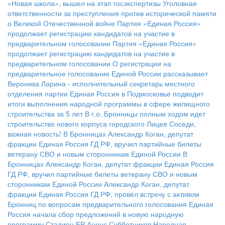
«Новая школа», вышел на этап госэкспертизы
Уголовная
ответственности за преступления против исторической памяти
о Великой Отечественной войне
Партия «Единая Россия»
продолжает регистрацию кандидатов на участие в
предварительном голосовании
Партия «Единая Россия»
продолжает регистрацию кандидатов на участие в
предварительном голосовании
О регистрации на
предварительное голосование Единой России рассказывает
Вероника Ларина - исполнительный секретарь местного
отделения партии
Единая Россия в Подмосковье подводит
итоги выполнения народной программы в сфере жилищного
строительства за 5 лет
В г.о. Бронницы полным ходом идет
строительство нового корпуса городского Лицея
Соседи,
важная новость!
В Бронницах Александр Коган, депутат
фракции Единая Россия ГД РФ, вручил партийные билеты
ветерану СВО и новым сторонникам Единой России
В
Бронницах Александр Коган, депутат фракции Единая Россия
ГД РФ, вручил партийные билеты ветерану СВО и новым
сторонникам Единой России
Александр Коган, депутат
фракции Единая Россия ГД РФ, провёл встречу с активом
Бронниц по вопросам предварительного голосования
Единая
Россия начала сбор предложений в новую народную
программу
Стадион ЕР
Анонс Субботников
Народная