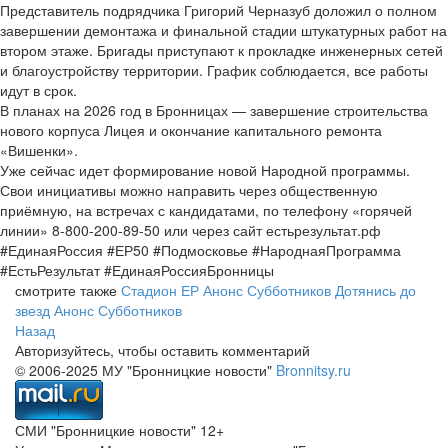
Представитель подрядчика Григорий Черназуб доложил о полном
завершении демонтажа и финальной стадии штукатурных работ на
втором этаже. Бригады приступают к прокладке инженерных сетей
и благоустройству территории. График соблюдается, все работы
идут в срок.
В планах на 2026 год в Бронницах — завершение строительства
нового корпуса Лицея и окончание капитального ремонта
«Вишенки».
Уже сейчас идет формирование новой Народной программы.
Свои инициативы можно направить через общественную
приёмную, на встречах с кандидатами, по телефону «горячей
линии» 8-800-200-89-50 или через сайт естьрезультат.рф
#ЕдинаяРоссия #ЕР50 #Подмосковье #НароднаяПрограмма
#ЕстьРезультат #ЕдинаяРоссияБронницы
смотрите также
Стадион ЕР
Анонс Субботников
Дотянись до
звезд
Анонс Субботников
Назад
Авторизуйтесь, чтобы оставить комментарий
© 2006-2025 МУ "Бронницкие новости"
Bronnitsy.ru
СМИ "Бронницкие новости" 12+