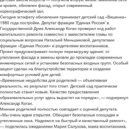
и кровля, обновлен фасад, открыт современный
хореографический зал.
Сегодня эстафету обновления принимает детский сад «Вишенка»
1980 года постройки. Депутат фракции 'Единая Россия' в
Государственной Думе Александр Коган проверил ход работ
капитального ремонта совместно с заместителем главы по
социальным вопросам Натальей Меньшиковой, депутатами
фракции «Единая Россия» и родителями воспитанников.
Проект предусматривает полную перезагрузку здания: от
утепления фасада и замены кровли до прокладки современных
инженерных сетей и установки безопасных входных групп. Особый
акцент сделан на благоустройстве территории и создании
комфортных условий для детей.
«Временные неудобства для родителей — объективная
реальность, но результат того стоит. Детский сад практически
полностью станет новым. Качество предоставления
образовательных услуг здесь вырастет на порядок», — подчеркнул
Александр Коган.
Мнение родителей полностью совпадает с оценкой депутата.
«Мы очень ждем открытия. Обещают безопасные площадки и
утепленные окна. Надеемся на быстрый и качественный ремонт»,
— поделилась ожиданиями Мария Салухова, мама воспитанника.