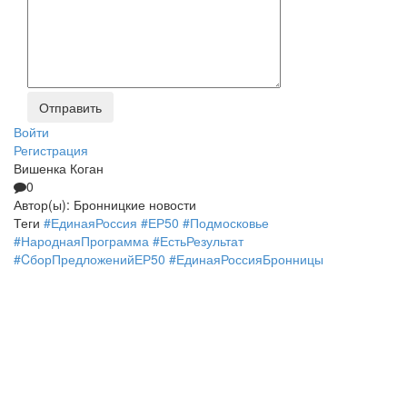
Войти
Регистрация
Вишенка Коган
0
Автор(ы):
Бронницкие новости
Теги
#ЕдинаяРоссия #ЕР50 #Подмосковье
#НароднаяПрограмма #ЕстьРезультат
#CборПредложенийЕР50 #ЕдинаяРоссияБронницы