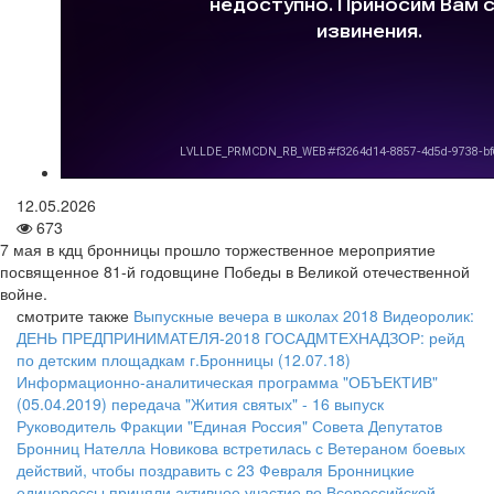
12.05.2026
673
7 мая в кдц бронницы прошло торжественное мероприятие
посвященное 81-й годовщине Победы в Великой отечественной
войне.
смотрите также
Выпускные вечера в школах 2018
Видеоролик:
ДЕНЬ ПРЕДПРИНИМАТЕЛЯ-2018
ГОСАДМТЕХНАДЗОР: рейд
по детским площадкам г.Бронницы (12.07.18)
Информационно-аналитическая программа "ОБЪЕКТИВ"
(05.04.2019)
передача "Жития святых" - 16 выпуск
Руководитель Фракции "Единая Россия" Совета Депутатов
Бронниц Нателла Новикова встретилась с Ветераном боевых
действий, чтобы поздравить с 23 Февраля
Бронницкие
единороссы приняли активное участие во Всероссийской