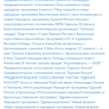
предварительного голосования
Сбор наказов в новую
народную программу (пикеты)
Сбор наказов в новую
народную программу
Бронничане вносят свои инициативы в
новую Народную программу Единой России
Концерт
хореографического коллектива ЛИРА
Зарница
Встреча в
благотворительной волонтёрской организации "Золотые
сердца"
Подготовка к 9 мая
Единая Россия в Бронницах
подготовила масштабную программу к 81-й годовщине
Великой Победы
Татьяна Карзубова встретилась с
бронничанами накануне 9 Мая
Итоги недели: 27 апреля — 4
мая
Татьяна Карзубова встретилась с бронничанами накануне
9 Мая
Сергей Свинарев
День Победы (обзорный сюжет)
Алиби квиз
В Чехове прошёл форум "Код комфорта — 2026"
Предварительное голосование партии "Единая Россия"
Предварительное голосование партии "Единая Россия"
ПРЕДВАРИТЕЛЬНОЕ ГОЛОСОВАНИЕ ПАРТИИ "ЕДИНАЯ
РОССИЯ"
Коган в Гимназии
Рабочий визит Александра Когана
в Гимназию
Итоги реализации Народной программы Единой
России в Бронницах
Итоги реализации народной программы в
Бронницах
Народная программа "Здравоохранение"
Народная программа "Здравоохранение"
Новый формат
сбора предложений в народную программу
Новый формат