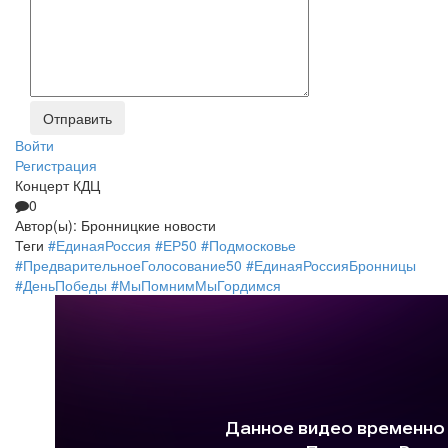
Войти
Регистрация
Концерт КДЦ
0
Автор(ы):
Бронницкие новости
Теги
#ЕдинаяРоссия
#ЕР50
#Подмосковье
#ПредварительноеГолосование50
#ЕдинаяРоссияБронницы
#ДеньПобеды
#МыПомнимМыГордимся