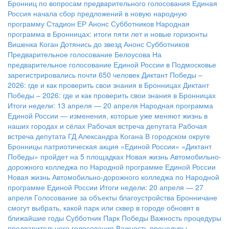
Бронниц по вопросам предварительного голосования
Единая
Россия начала сбор предложений в новую народную
программу
Стадион ЕР
Анонс Субботников
Народная
программа в Бронницах: итоги пяти лет и новые горизонты
Вишенка Коган
Дотянись до звезд
Анонс Субботников
Предварительное голосование Белоусова
На
предварительное голосование Единой России в Подмосковье
зарегистрировались почти 650 человек
Диктант Победы –
2026: где и как проверить свои знания в Бронницах
Диктант
Победы – 2026: где и как проверить свои знания в Бронницах
Итоги недели: 13 апреля — 20 апреля
Народная программа
Единой России — изменения, которые уже меняют жизнь в
наших городах и сёлах
Рабочая встреча депутата
Рабочая
встреча депутата ГД Александра Когана
В городском округе
Бронницы патриотическая акция «Единой России» «Диктант
Победы» пройдет на 5 площадках
Новая жизнь Автомобильно-
дорожного колледжа по Народной программе Единой России
Новая жизнь Автомобильно-дорожного колледжа по Народной
программе Единой России
Итоги недели: 20 апреля — 27
апреля
Голосование за объекты благоустройства
Бронничане
смогут выбрать, какой парк или сквер в городе обновят в
ближайшие годы
Субботник Парк Победы
Важность процедуры
предварительного голосования
Важность процедуры