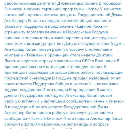
работы команды депутата ГД Александра Когана
В городской
Гимназии в рамках партийной программы «Успех V единстве
поколений» прошла встреча депутата Государственной Думы
Александра Когана с представителями общественности
Эксперты поддержали предложение «Единой России»
ограничить торговлю вейпами в Подмосковье
Госдума
приняла в первом чтении законопроект о защите трудовых
прав мам с детьми до трех лет
Депутат Государственной Думы
Александр Коган провел рабочую встречу с коллективом
компании «Теремъ» в Бронницах
Итоги недели
Дмитрий
Лысенков провел встречу с участниками СВО в Бронницах
В
Бронницах подвели итоги акции «Тепло для героя»
В
Бронницах продолжаются масштабные работы по ликвидации
последствий снегопадов
В Госдуме прошел ежегодный отчет
правительства
Поддержка бойцов и их семей — важнейшая
задача государства
Итоги недели
В преддверии 8 марта
депутат Государственной Думы Александр Коган провел
рабочую встречу с участницами сообщества «Нежный бизнес»
В преддверии 8 марта депутат Государственной Думы
Александр Коган провел рабочую встречу с участницами
сообщества «Нежный бизнес»
Итоги недели
Александр Коган
обсудил с жителями Бронниц качество воды и вопросы