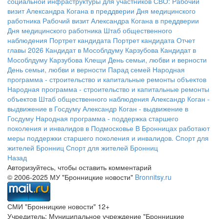
социальной инфраструктуры для участников СВО:
Рабочий
визит Александра Когана в преддверии Дня медицинского
работника
Рабочий визит Александра Когана в преддверии
Дня медицинского работника
Штаб общественного
наблюдения
Портрет кандидата
Портрет кандидата
Отчет
главы 2026
Кандидат в Мособлдуму Карзубова
Кандидат в
Мособлдуму Карзубова
Клещи
День семьи, любви и верности
День семьи, любви и верности
Парад семей
Народная
программа - строительство и капитальные ремонты объектов
Народная программа - строительство и капитальные ремонты
объектов
Штаб общественного наблюдения
Александр Коган -
выдвижение в Госдуму
Александр Коган - выдвижение в
Госдуму
Народная программа - поддержка старшего
поколения и инвалидов в Подмосковье
В Бронницах работают
меры поддержки старшего поколения и инвалидов.
Спорт для
жителей Бронниц
Спорт для жителей Бронниц
Назад
Авторизуйтесь, чтобы оставить комментарий
© 2006-2025 МУ "Бронницкие новости"
Bronnitsy.ru
СМИ "Бронницкие новости" 12+
Учредитель: Муниципальное учреждение "Бронницкие