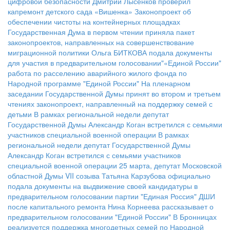
цифровой безопасности
Дмитрий Лысенков проверил
капремонт детского сада «Вишенка»
Законопроект об
обеспечении чистоты на контейнерных площадках
Государственная Дума в первом чтении приняла пакет
законопроектов, направленных на совершенствование
миграционной политики
Ольга БИТКОВА подала документы
для участия в предварительном голосовании"«Единой России"
работа по расселению аварийного жилого фонда по
Народной программе "Единой России"
На пленарном
заседании Государственной Думы принят во втором и третьем
чтениях законопроект, направленный на поддержку семей с
детьми
В рамках региональной недели депутат
Государственной Думы Александр Коган встретился с семьями
участников специальной военной операции
В рамках
региональной недели депутат Государственной Думы
Александр Коган встретился с семьями участников
специальной военной операции
25 марта, депутат Московской
областной Думы VII созыва Татьяна Карзубова официально
подала документы на выдвижение своей кандидатуры в
предварительном голосовании партии "Единая Россия"
ДШИ
после капитального ремонта
Нина Корнеева рассказывает о
предварительном голосовании "Единой России"
В Бронницах
реализуется поддержка многодетных семей по Народной