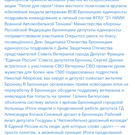
акции "Тепло для героя"
Член местного политсовета вручила
юбилейные медали ветеранам ВОВ
Бронницкие единороссы
поздравили командование и личный состав ФГБУ "21 НИИИ
Военной Автомобильной Техники" Министерства обороны
Российской Федерации
Бронницкие депутаты-единороссы
поприветствовали участников Открытого ринга по боксу,
посвящённого Дню Защитника Отечества
Бронницкие
единороссы поздравили с Днём Защитника Отечества
представителей Совета Ветеранов города
Депутат Фракции
"Единая Россия" Совета депутатов Бронниц Сергей Дуенин
встретился с участником СВО
Ветераны СВО провели уроки
мужества для более чем 1500 подмосковных подростков
Николай Аберясев: как хирург и депутат помогает жителям
Бронниц
В Бронницах организован приём новогодних ёлок на
переработку
В Бронницах обсудили поддержку ветеранов и
инвалидов
Как попасть на прием: Галина Белоусова
объяснила систему записи к врачам Бронницкой городской
больницы
Итоги недели о проделанной работе депутата ГД
Александра Когана
Снежный десант в Бронницах
Рабочий
визит депутата Госдумы в "Автомобильно-дорожный колледж"
В Единой России есть люди, для которых слово «долг» — не
просто понятие, а жизненный принцип
Итоги проделанной