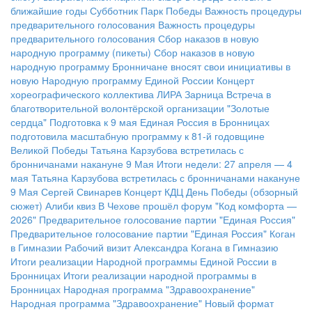
ближайшие годы
Субботник Парк Победы
Важность процедуры
предварительного голосования
Важность процедуры
предварительного голосования
Сбор наказов в новую
народную программу (пикеты)
Сбор наказов в новую
народную программу
Бронничане вносят свои инициативы в
новую Народную программу Единой России
Концерт
хореографического коллектива ЛИРА
Зарница
Встреча в
благотворительной волонтёрской организации "Золотые
сердца"
Подготовка к 9 мая
Единая Россия в Бронницах
подготовила масштабную программу к 81-й годовщине
Великой Победы
Татьяна Карзубова встретилась с
бронничанами накануне 9 Мая
Итоги недели: 27 апреля — 4
мая
Татьяна Карзубова встретилась с бронничанами накануне
9 Мая
Сергей Свинарев
Концерт КДЦ
День Победы (обзорный
сюжет)
Алиби квиз
В Чехове прошёл форум "Код комфорта —
2026"
Предварительное голосование партии "Единая Россия"
Предварительное голосование партии "Единая Россия"
Коган
в Гимназии
Рабочий визит Александра Когана в Гимназию
Итоги реализации Народной программы Единой России в
Бронницах
Итоги реализации народной программы в
Бронницах
Народная программа "Здравоохранение"
Народная программа "Здравоохранение"
Новый формат