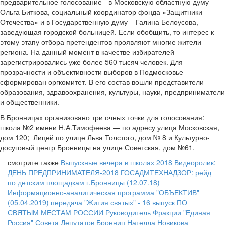
предварительное голосование - в Московскую областную думу –
Ольга Биткова, социальный координатор фонда «Защитники
Отечества» и в Государственную думу – Галина Белоусова,
заведующая городской больницей. Если обобщить, то интерес к
этому этапу отбора претендентов проявляют многие жители
региона. На данный момент в качестве избирателей
зарегистрировались уже более 560 тысяч человек. Для
прозрачности и объективности выборов в Подмосковье
сформирован оргкомитет. В его состав вошли представители
образования, здравоохранения, культуры, науки, предприниматели
и общественники.
В Бронницах организовано три очных точки для голосования:
школа №2 имени Н.А.Тимофеева — по адресу улица Московская,
дом 120; Лицей по улице Льва Толстого, дом № 8 и Культурно-
досуговый центр Бронницы на улице Советская, дом №61.
смотрите также
Выпускные вечера в школах 2018
Видеоролик:
ДЕНЬ ПРЕДПРИНИМАТЕЛЯ-2018
ГОСАДМТЕХНАДЗОР: рейд
по детским площадкам г.Бронницы (12.07.18)
Информационно-аналитическая программа "ОБЪЕКТИВ"
(05.04.2019)
передача "Жития святых" - 16 выпуск
ПО
СВЯТЫМ МЕСТАМ РОССИИ
Руководитель Фракции "Единая
Россия" Совета Депутатов Бронниц Нателла Новикова