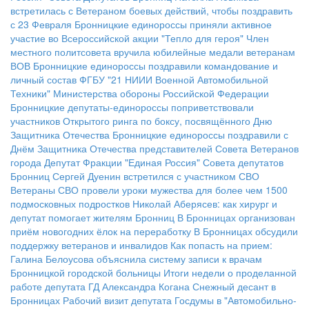
встретилась с Ветераном боевых действий, чтобы поздравить
с 23 Февраля
Бронницкие единороссы приняли активное
участие во Всероссийской акции "Тепло для героя"
Член
местного политсовета вручила юбилейные медали ветеранам
ВОВ
Бронницкие единороссы поздравили командование и
личный состав ФГБУ "21 НИИИ Военной Автомобильной
Техники" Министерства обороны Российской Федерации
Бронницкие депутаты-единороссы поприветствовали
участников Открытого ринга по боксу, посвящённого Дню
Защитника Отечества
Бронницкие единороссы поздравили с
Днём Защитника Отечества представителей Совета Ветеранов
города
Депутат Фракции "Единая Россия" Совета депутатов
Бронниц Сергей Дуенин встретился с участником СВО
Ветераны СВО провели уроки мужества для более чем 1500
подмосковных подростков
Николай Аберясев: как хирург и
депутат помогает жителям Бронниц
В Бронницах организован
приём новогодних ёлок на переработку
В Бронницах обсудили
поддержку ветеранов и инвалидов
Как попасть на прием:
Галина Белоусова объяснила систему записи к врачам
Бронницкой городской больницы
Итоги недели о проделанной
работе депутата ГД Александра Когана
Снежный десант в
Бронницах
Рабочий визит депутата Госдумы в "Автомобильно-