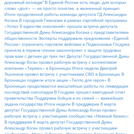
дорожный колледж"
В Единой России есть люди, для которых
слово «долг» — не просто понятие, а жизненный принцип
Итоги проделанной работы команды депутата ГД Александра
Когана
В городской Гимназии в рамках партийной программы
«Успех V единстве поколений» прошла встреча депутата
Государственной Думы Александра Когана с представителями
общественности
Эксперты поддержали предложение «Единой
России» ограничить торговлю вейпами в Подмосковье
Госдума
приняла в первом чтении законопроект о защите трудовых
прав мам с детьми до трех лет
Депутат Государственной Думы
Александр Коган провел рабочую встречу с коллективом
компании «Теремъ» в Бронницах
Итоги недели
Дмитрий
Лысенков провел встречу с участниками СВО в Бронницах
В
Бронницах подвели итоги акции «Тепло для героя»
В
Бронницах продолжаются масштабные работы по ликвидации
последствий снегопадов
В Госдуме прошел ежегодный отчет
правительства
Поддержка бойцов и их семей — важнейшая
задача государства
Итоги недели
В преддверии 8 марта
депутат Государственной Думы Александр Коган провел
рабочую встречу с участницами сообщества «Нежный бизнес»
В преддверии 8 марта депутат Государственной Думы
Александр Коган провел рабочую встречу с участницами
сообщества «Нежный бизнес»
Итоги недели
Александр Коган