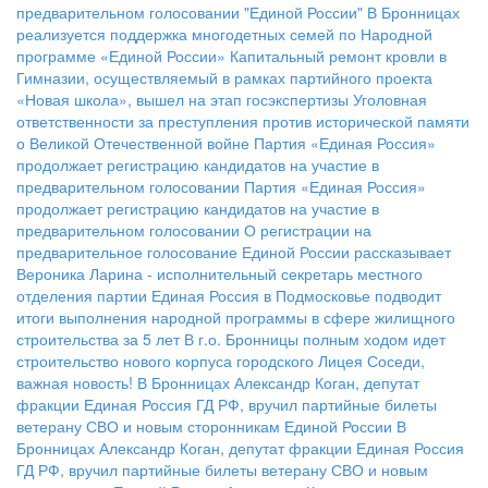
предварительном голосовании "Единой России"
В Бронницах
реализуется поддержка многодетных семей по Народной
программе «Единой России»
Капитальный ремонт кровли в
Гимназии, осуществляемый в рамках партийного проекта
«Новая школа», вышел на этап госэкспертизы
Уголовная
ответственности за преступления против исторической памяти
о Великой Отечественной войне
Партия «Единая Россия»
продолжает регистрацию кандидатов на участие в
предварительном голосовании
Партия «Единая Россия»
продолжает регистрацию кандидатов на участие в
предварительном голосовании
О регистрации на
предварительное голосование Единой России рассказывает
Вероника Ларина - исполнительный секретарь местного
отделения партии
Единая Россия в Подмосковье подводит
итоги выполнения народной программы в сфере жилищного
строительства за 5 лет
В г.о. Бронницы полным ходом идет
строительство нового корпуса городского Лицея
Соседи,
важная новость!
В Бронницах Александр Коган, депутат
фракции Единая Россия ГД РФ, вручил партийные билеты
ветерану СВО и новым сторонникам Единой России
В
Бронницах Александр Коган, депутат фракции Единая Россия
ГД РФ, вручил партийные билеты ветерану СВО и новым