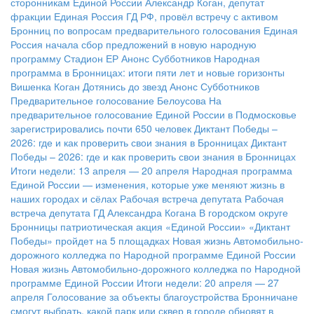
сторонникам Единой России
Александр Коган, депутат
фракции Единая Россия ГД РФ, провёл встречу с активом
Бронниц по вопросам предварительного голосования
Единая
Россия начала сбор предложений в новую народную
программу
Стадион ЕР
Анонс Субботников
Народная
программа в Бронницах: итоги пяти лет и новые горизонты
Вишенка Коган
Дотянись до звезд
Анонс Субботников
Предварительное голосование Белоусова
На
предварительное голосование Единой России в Подмосковье
зарегистрировались почти 650 человек
Диктант Победы –
2026: где и как проверить свои знания в Бронницах
Диктант
Победы – 2026: где и как проверить свои знания в Бронницах
Итоги недели: 13 апреля — 20 апреля
Народная программа
Единой России — изменения, которые уже меняют жизнь в
наших городах и сёлах
Рабочая встреча депутата
Рабочая
встреча депутата ГД Александра Когана
В городском округе
Бронницы патриотическая акция «Единой России» «Диктант
Победы» пройдет на 5 площадках
Новая жизнь Автомобильно-
дорожного колледжа по Народной программе Единой России
Новая жизнь Автомобильно-дорожного колледжа по Народной
программе Единой России
Итоги недели: 20 апреля — 27
апреля
Голосование за объекты благоустройства
Бронничане
смогут выбрать, какой парк или сквер в городе обновят в