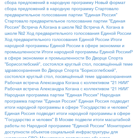
сбора предложений в народную программу
Новый формат
сбора предложений в народную программу
Стартовало
предварительное голосование партии "Единая Россия"
Стартовало предварительное голосование партии "Единая
Россия"
Встреча А.Когана в школе №2
Встреча А. Когана в
школе №2
Ход предварительного голосования Единой России
Ход предварительного голосования Единой России
Итоги
народной программы Единой России в сфере экономики и
промышленности
Итоги народной программы Единой РоссииР
в сфере экономики и промышленности
Во Дворце Спорта
"Борисоглебский", состоялся круглый стол, посвящённый теме
здравоохранения
Во Дворце Спорта "Борисоглебский",
состоялся круглый стол, посвящённый теме здравоохранения
Рабочая встреча Александра Когана с коллективом "21 НИИ"
Рабочая встреча Александра Когана с коллективом “21 НИИ”
Народная программа партии "Единая Россия"
Народная
программа партии "Единая Россия"
Единая Россия подводит
итоги народной программы в сфере "Государство и человек"
Единая Россия подводит итоги народной программы в сфере
"Государство и человек"
В Москве подвели итоги масштабной
работы по Народной программе "Единой России"
Мониторинг
доступности объектов социальной инфраструктуры для
участников СВО:
Мониторинг доступности объектов