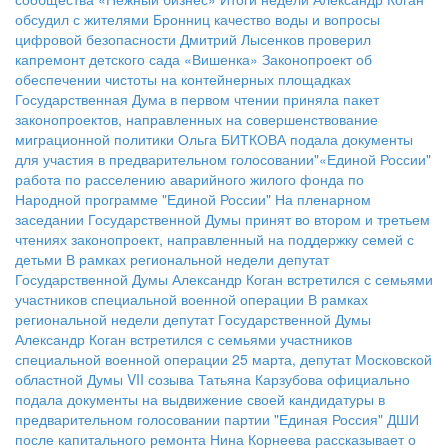
обсудил с жителями Бронниц качество воды и вопросы
цифровой безопасности
Дмитрий Лысенков проверил
капремонт детского сада «Вишенка»
Законопроект об
обеспечении чистоты на контейнерных площадках
Государственная Дума в первом чтении приняла пакет
законопроектов, направленных на совершенствование
миграционной политики
Ольга БИТКОВА подала документы
для участия в предварительном голосовании"«Единой России"
работа по расселению аварийного жилого фонда по
Народной программе "Единой России"
На пленарном
заседании Государственной Думы принят во втором и третьем
чтениях законопроект, направленный на поддержку семей с
детьми
В рамках региональной недели депутат
Государственной Думы Александр Коган встретился с семьями
участников специальной военной операции
В рамках
региональной недели депутат Государственной Думы
Александр Коган встретился с семьями участников
специальной военной операции
25 марта, депутат Московской
областной Думы VII созыва Татьяна Карзубова официально
подала документы на выдвижение своей кандидатуры в
предварительном голосовании партии "Единая Россия"
ДШИ
после капитального ремонта
Нина Корнеева рассказывает о