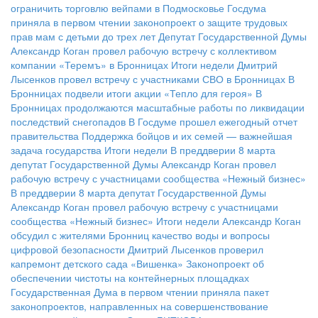
ограничить торговлю вейпами в Подмосковье
Госдума
приняла в первом чтении законопроект о защите трудовых
прав мам с детьми до трех лет
Депутат Государственной Думы
Александр Коган провел рабочую встречу с коллективом
компании «Теремъ» в Бронницах
Итоги недели
Дмитрий
Лысенков провел встречу с участниками СВО в Бронницах
В
Бронницах подвели итоги акции «Тепло для героя»
В
Бронницах продолжаются масштабные работы по ликвидации
последствий снегопадов
В Госдуме прошел ежегодный отчет
правительства
Поддержка бойцов и их семей — важнейшая
задача государства
Итоги недели
В преддверии 8 марта
депутат Государственной Думы Александр Коган провел
рабочую встречу с участницами сообщества «Нежный бизнес»
В преддверии 8 марта депутат Государственной Думы
Александр Коган провел рабочую встречу с участницами
сообщества «Нежный бизнес»
Итоги недели
Александр Коган
обсудил с жителями Бронниц качество воды и вопросы
цифровой безопасности
Дмитрий Лысенков проверил
капремонт детского сада «Вишенка»
Законопроект об
обеспечении чистоты на контейнерных площадках
Государственная Дума в первом чтении приняла пакет
законопроектов, направленных на совершенствование