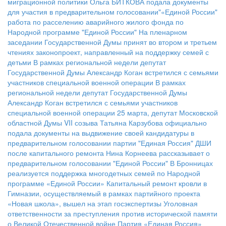
миграционной политики
Ольга БИТКОВА подала документы
для участия в предварительном голосовании"«Единой России"
работа по расселению аварийного жилого фонда по
Народной программе "Единой России"
На пленарном
заседании Государственной Думы принят во втором и третьем
чтениях законопроект, направленный на поддержку семей с
детьми
В рамках региональной недели депутат
Государственной Думы Александр Коган встретился с семьями
участников специальной военной операции
В рамках
региональной недели депутат Государственной Думы
Александр Коган встретился с семьями участников
специальной военной операции
25 марта, депутат Московской
областной Думы VII созыва Татьяна Карзубова официально
подала документы на выдвижение своей кандидатуры в
предварительном голосовании партии "Единая Россия"
ДШИ
после капитального ремонта
Нина Корнеева рассказывает о
предварительном голосовании "Единой России"
В Бронницах
реализуется поддержка многодетных семей по Народной
программе «Единой России»
Капитальный ремонт кровли в
Гимназии, осуществляемый в рамках партийного проекта
«Новая школа», вышел на этап госэкспертизы
Уголовная
ответственности за преступления против исторической памяти
о Великой Отечественной войне
Партия «Единая Россия»