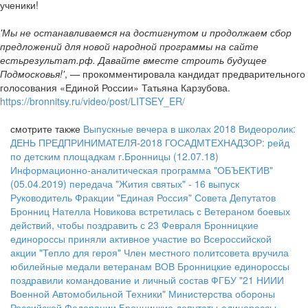
ученики!
'Мы не останавливаемся на достигнутом и продолжаем сбор
предложений для новой народной программы на сайте
естьрезультат.рф. Давайте вместе строить будущее
Подмосковья!'
, — прокомментировала кандидат предварительного
голосования «Единой России» Татьяна Карзубова.
https://bronnitsy.ru/video/post/LITSEY_ER/
смотрите также
Выпускные вечера в школах 2018
Видеоролик:
ДЕНЬ ПРЕДПРИНИМАТЕЛЯ-2018
ГОСАДМТЕХНАДЗОР: рейд
по детским площадкам г.Бронницы (12.07.18)
Информационно-аналитическая программа "ОБЪЕКТИВ"
(05.04.2019)
передача "Жития святых" - 16 выпуск
Руководитель Фракции "Единая Россия" Совета Депутатов
Бронниц Нателла Новикова встретилась с Ветераном боевых
действий, чтобы поздравить с 23 Февраля
Бронницкие
единороссы приняли активное участие во Всероссийской
акции "Тепло для героя"
Член местного политсовета вручила
юбилейные медали ветеранам ВОВ
Бронницкие единороссы
поздравили командование и личный состав ФГБУ "21 НИИИ
Военной Автомобильной Техники" Министерства обороны
Российской Федерации
Бронницкие депутаты-единороссы