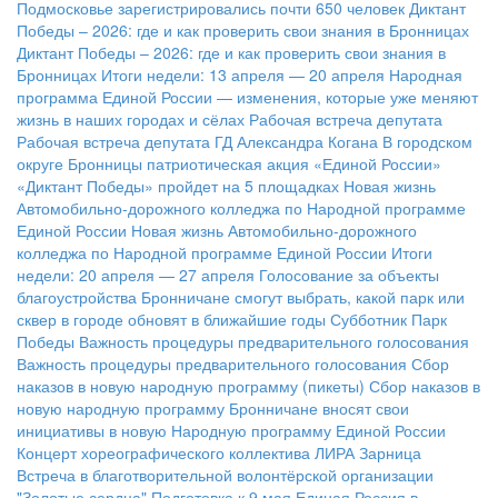
Подмосковье зарегистрировались почти 650 человек
Диктант
Победы – 2026: где и как проверить свои знания в Бронницах
Диктант Победы – 2026: где и как проверить свои знания в
Бронницах
Итоги недели: 13 апреля — 20 апреля
Народная
программа Единой России — изменения, которые уже меняют
жизнь в наших городах и сёлах
Рабочая встреча депутата
Рабочая встреча депутата ГД Александра Когана
В городском
округе Бронницы патриотическая акция «Единой России»
«Диктант Победы» пройдет на 5 площадках
Новая жизнь
Автомобильно-дорожного колледжа по Народной программе
Единой России
Новая жизнь Автомобильно-дорожного
колледжа по Народной программе Единой России
Итоги
недели: 20 апреля — 27 апреля
Голосование за объекты
благоустройства
Бронничане смогут выбрать, какой парк или
сквер в городе обновят в ближайшие годы
Субботник Парк
Победы
Важность процедуры предварительного голосования
Важность процедуры предварительного голосования
Сбор
наказов в новую народную программу (пикеты)
Сбор наказов в
новую народную программу
Бронничане вносят свои
инициативы в новую Народную программу Единой России
Концерт хореографического коллектива ЛИРА
Зарница
Встреча в благотворительной волонтёрской организации
"Золотые сердца"
Подготовка к 9 мая
Единая Россия в