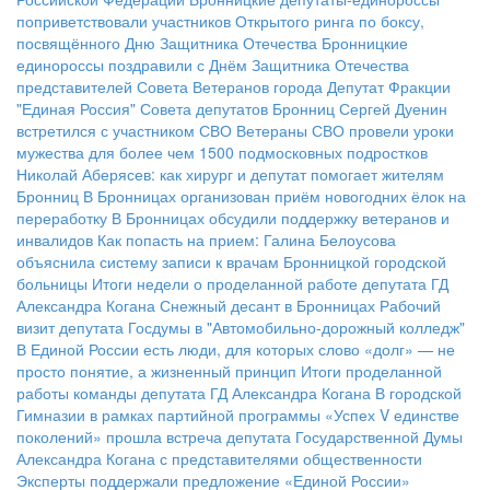
поприветствовали участников Открытого ринга по боксу,
посвящённого Дню Защитника Отечества
Бронницкие
единороссы поздравили с Днём Защитника Отечества
представителей Совета Ветеранов города
Депутат Фракции
"Единая Россия" Совета депутатов Бронниц Сергей Дуенин
встретился с участником СВО
Ветераны СВО провели уроки
мужества для более чем 1500 подмосковных подростков
Николай Аберясев: как хирург и депутат помогает жителям
Бронниц
В Бронницах организован приём новогодних ёлок на
переработку
В Бронницах обсудили поддержку ветеранов и
инвалидов
Как попасть на прием: Галина Белоусова
объяснила систему записи к врачам Бронницкой городской
больницы
Итоги недели о проделанной работе депутата ГД
Александра Когана
Снежный десант в Бронницах
Рабочий
визит депутата Госдумы в "Автомобильно-дорожный колледж"
В Единой России есть люди, для которых слово «долг» — не
просто понятие, а жизненный принцип
Итоги проделанной
работы команды депутата ГД Александра Когана
В городской
Гимназии в рамках партийной программы «Успех V единстве
поколений» прошла встреча депутата Государственной Думы
Александра Когана с представителями общественности
Эксперты поддержали предложение «Единой России»