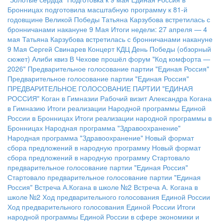
Бронницах подготовила масштабную программу к 81-й
годовщине Великой Победы
Татьяна Карзубова встретилась с
бронничанами накануне 9 Мая
Итоги недели: 27 апреля — 4
мая
Татьяна Карзубова встретилась с бронничанами накануне
9 Мая
Сергей Свинарев
Концерт КДЦ
День Победы (обзорный
сюжет)
Алиби квиз
В Чехове прошёл форум "Код комфорта —
2026"
Предварительное голосование партии "Единая Россия"
Предварительное голосование партии "Единая Россия"
ПРЕДВАРИТЕЛЬНОЕ ГОЛОСОВАНИЕ ПАРТИИ "ЕДИНАЯ
РОССИЯ"
Коган в Гимназии
Рабочий визит Александра Когана
в Гимназию
Итоги реализации Народной программы Единой
России в Бронницах
Итоги реализации народной программы в
Бронницах
Народная программа "Здравоохранение"
Народная программа "Здравоохранение"
Новый формат
сбора предложений в народную программу
Новый формат
сбора предложений в народную программу
Стартовало
предварительное голосование партии "Единая Россия"
Стартовало предварительное голосование партии "Единая
Россия"
Встреча А.Когана в школе №2
Встреча А. Когана в
школе №2
Ход предварительного голосования Единой России
Ход предварительного голосования Единой России
Итоги
народной программы Единой России в сфере экономики и