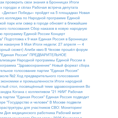
как проверить свои знания в Бронницах
Итоги
 городах и сёлах
Рабочая встреча депутата
» «Диктант Победы» пройдет на 5 площадках
Новая
ого колледжа по Народной программе Единой
кой парк или сквер в городе обновят в ближайшие
ого голосования
Сбор наказов в новую народную
ую программу Единой России
Концерт
а"
Подготовка к 9 мая
Единая Россия в Бронницах
ми накануне 9 Мая
Итоги недели: 27 апреля — 4
орный сюжет)
Алиби квиз
В Чехове прошёл форум
"Единая Россия"
ПРЕДВАРИТЕЛЬНОЕ
еализации Народной программы Единой России в
рограмма "Здравоохранение"
Новый формат сбора
ельное голосование партии "Единая Россия"
 школе №2
Ход предварительного голосования
 экономики и промышленности
Итоги народной
руглый стол, посвящённый теме здравоохранения
Во
сандра Когана с коллективом "21 НИИ"
Рабочая
 партии "Единая Россия"
Единая Россия подводит
ре "Государство и человек"
В Москве подвели
фраструктуры для участников СВО:
Мониторинг
ии Дня медицинского работника
Рабочий визит
ортрет кандидата
Отчет главы 2026
Кандидат в