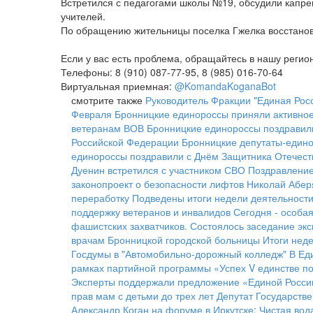
Встретился с педагогами школы №19, обсудили капре
учителей.
По обращению жительницы поселка Гжелка восстанови
Если у вас есть проблема, обращайтесь в нашу реги
Телефоны: 8 (910) 087-77-95, 8 (985) 016-70-64
Виртуальная приемная:
@KomandaKoganaBot
смотрите также
Руководитель Фракции "Единая Росс
Февраля
Бронницкие единороссы приняли активное 
ветеранам ВОВ
Бронницкие единороссы поздравил
Российской Федерации
Бронницкие депутаты-едино
единороссы поздравили с Днём Защитника Отечест
Дуенин встретился с участником СВО
Поздравление
законопроект о безопасности лифтов
Николай Аберя
переработку
Подведены итоги недели деятельности
поддержку ветеранов и инвалидов
Сегодня - особа
фашистских захватчиков.
Состоялось заседание экс
врачам Бронницкой городской больницы
Итоги нед
Госдумы в "Автомобильно-дорожный колледж"
В Ед
рамках партийной программы «Успех V единстве п
Эксперты поддержали предложение «Единой России
прав мам с детьми до трех лет
Депутат Государств
Александр Коган на форуме в Иркутске: Чистая во