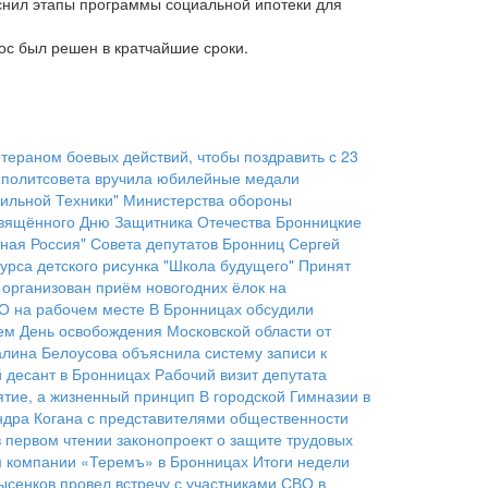
снил этапы программы социальной ипотеки для
ос был решен в кратчайшие сроки.
тераном боевых действий, чтобы поздравить с 23
 политсовета вручила юбилейные медали
ильной Техники" Министерства обороны
освящённого Дню Защитника Отечества
Бронницкие
ная Россия" Совета депутатов Бронниц Сергей
урса детского рисунка "Школа будущего"
Принят
 организован приём новогодних ёлок на
ВО на рабочем месте
В Бронницах обсудили
аем День освобождения Московской области от
алина Белоусова объяснила систему записи к
 десант в Бронницах
Рабочий визит депутата
ятие, а жизненный принцип
В городской Гимназии в
ндра Когана с представителями общественности
 первом чтении законопроект о защите трудовых
ом компании «Теремъ» в Бронницах
Итоги недели
сенков провел встречу с участниками СВО в