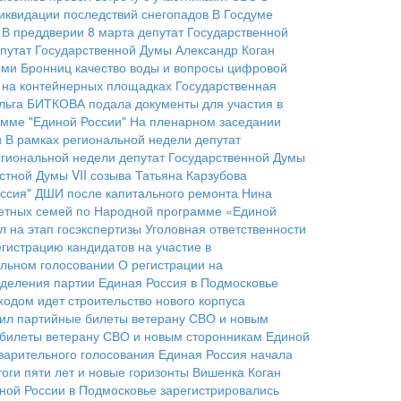
иквидации последствий снегопадов
В Госдуме
В преддверии 8 марта депутат Государственной
епутат Государственной Думы Александр Коган
ями Бронниц качество воды и вопросы цифровой
ы на контейнерных площадках
Государственная
льга БИТКОВА подала документы для участия в
мме "Единой России"
На пленарном заседании
и
В рамках региональной недели депутат
егиональной недели депутат Государственной Думы
стной Думы VII созыва Татьяна Карзубова
ссия"
ДШИ после капитального ремонта
Нина
детных семей по Народной программе «Единой
 на этап госэкспертизы
Уголовная ответственности
гистрацию кандидатов на участие в
ельном голосовании
О регистрации на
тделения партии
Единая Россия в Подмосковье
ходом идет строительство нового корпуса
чил партийные билеты ветерану СВО и новым
е билеты ветерану СВО и новым сторонникам Единой
варительного голосования
Единая Россия начала
оги пяти лет и новые горизонты
Вишенка Коган
ной России в Подмосковье зарегистрировались