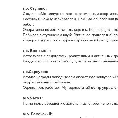
г.о. Ступино:
Стадион «Металлург» станет современным спортивны
России» и наказу избирателей. Помимо обновления по
работ.
Оперативно помогли жительнице в с. Березнецово, гд
Побывал в ступинском клубе 'Активное долголетие' 
в проработку вопросы здравоохранения и благоустрой
г.о. Бронницы:
Встретился с педагогами, родителями и активными г
Каждый вопрос взят в работу для системного решени
г.о.Серпухов:
Вручил награды победителям областного конкурса «Р
подрастающего поколения.
Оценил, как работает Муниципальный центр управлени
м.о.Чехов:
По личному обращению жительницы оперативно устра
м.о. Раменский: