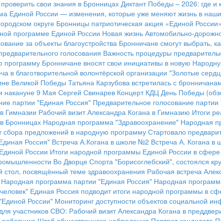
к проверить свои знания в Бронницах
Диктант Победы – 2026: где и 
а Единой России — изменения, которые уже меняют жизнь в наших
городском округе Бронницы патриотическая акция «Единой России
ной программе Единой России
Новая жизнь Автомобильно-дорожн
ование за объекты благоустройства
Бронничане смогут выбрать, ка
предварительного голосования
Важность процедуры предварительн
ю программу
Бронничане вносят свои инициативы в новую Народн
ча в благотворительной волонтёрской организации "Золотые сердц
ине Великой Победы
Татьяна Карзубова встретилась с бронничана
и накануне 9 Мая
Сергей Свинарев
Концерт КДЦ
День Победы (обз
ие партии "Единая Россия"
Предварительное голосование партии 
 в Гимназии
Рабочий визит Александра Когана в Гимназию
Итоги р
 в Бронницах
Народная программа "Здравоохранение"
Народная п
 сбора предложений в народную программу
Стартовало предварит
Единая Россия"
Встреча А.Когана в школе №2
Встреча А. Когана в
 Единой России
Итоги народной программы Единой России в сфере
промышленности
Во Дворце Спорта "Борисоглебский", состоялся к
ый стол, посвящённый теме здравоохранения
Рабочая встреча Алек
Народная программа партии "Единая Россия"
Народная программа
человек"
Единая Россия подводит итоги народной программы в сфе
"Единой России"
Мониторинг доступности объектов социальной ин
для участников СВО:
Рабочий визит Александра Когана в преддвер
 работника
Штаб общественного наблюдения
Портрет кандидата
П