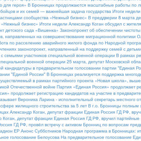
о для героя»
В Бронницах продолжаются масштабные работы по л
бойцов и их семей — важнейшая задача государства
Итоги недели
участницами сообщества «Нежный бизнес»
В преддверии 8 марта д
а «Нежный бизнес»
Итоги недели
Александр Коган обсудил с жител
нт детского сада «Вишенка»
Законопроект об обеспечении чистот
ов, направленных на совершенствование миграционной политики
О
бота по расселению аварийного жилого фонда по Народной програ
 чтениях законопроект, направленный на поддержку семей с детьм
 с семьями участников специальной военной операции
В рамках р
 специальной военной операции
25 марта, депутат Московской обла
й кандидатуры в предварительном голосовании партии "Единая Ро
ании "Единой России"
В Бронницах реализуется поддержка много
существляемый в рамках партийного проекта «Новая школа», вышел
ликой Отечественной войне
Партия «Единая Россия» продолжает ре
сия» продолжает регистрацию кандидатов на участие в предварит
азывает Вероника Ларина - исполнительный секретарь местного о
сфере жилищного строительства за 5 лет
В г.о. Бронницы полным 
ицах Александр Коган, депутат фракции Единая Россия ГД РФ, вру
р Коган, депутат фракции Единая Россия ГД РФ, вручил партийны
Россия ГД РФ, провёл встречу с активом Бронниц по вопросам пред
адион ЕР
Анонс Субботников
Народная программа в Бронницах: ит
ьное голосование Белоусова
На предварительное голосование Еди