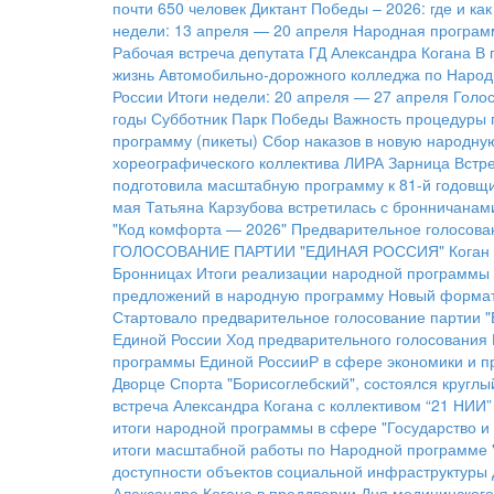
почти 650 человек
Диктант Победы – 2026: где и ка
недели: 13 апреля — 20 апреля
Народная программ
Рабочая встреча депутата ГД Александра Когана
В 
жизнь Автомобильно-дорожного колледжа по Народ
России
Итоги недели: 20 апреля — 27 апреля
Голос
годы
Субботник Парк Победы
Важность процедуры 
программу (пикеты)
Сбор наказов в новую народну
хореографического коллектива ЛИРА
Зарница
Встре
подготовила масштабную программу к 81-й годовщ
мая
Татьяна Карзубова встретилась с бронничанам
"Код комфорта — 2026"
Предварительное голосован
ГОЛОСОВАНИЕ ПАРТИИ "ЕДИНАЯ РОССИЯ"
Коган
Бронницах
Итоги реализации народной программы
предложений в народную программу
Новый формат
Стартовало предварительное голосование партии "
Единой России
Ход предварительного голосования
программы Единой РоссииР в сфере экономики и 
Дворце Спорта "Борисоглебский", состоялся кругл
встреча Александра Когана с коллективом “21 НИИ”
итоги народной программы в сфере "Государство и 
итоги масштабной работы по Народной программе 
доступности объектов социальной инфраструктуры 
Александра Когана в преддверии Дня медицинского