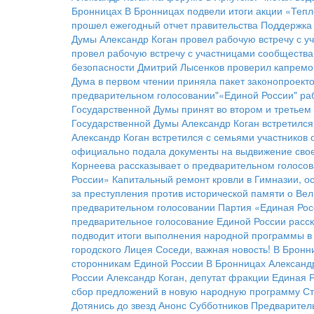
Бронницах
В Бронницах подвели итоги акции «Тепл
прошел ежегодный отчет правительства
Поддержка 
Думы Александр Коган провел рабочую встречу с 
провел рабочую встречу с участницами сообществ
безопасности
Дмитрий Лысенков проверил капремо
Дума в первом чтении приняла пакет законопроект
предварительном голосовании"«Единой России"
ра
Государственной Думы принят во втором и третьем
Государственной Думы Александр Коган встретился
Александр Коган встретился с семьями участников
официально подала документы на выдвижение свое
Корнеева рассказывает о предварительном голосов
России»
Капитальный ремонт кровли в Гимназии, о
за преступления против исторической памяти о Ве
предварительном голосовании
Партия «Единая Рос
предварительное голосование Единой России расск
подводит итоги выполнения народной программы в 
городского Лицея
Соседи, важная новость!
В Бронн
сторонникам Единой России
В Бронницах Александ
России
Александр Коган, депутат фракции Единая 
сбор предложений в новую народную программу
Ст
Дотянись до звезд
Анонс Субботников
Предварител