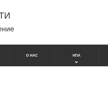
ТИ
ение
О НАС
НПА