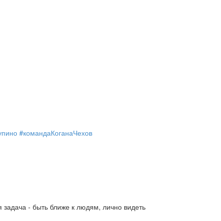
упино
#командаКоганаЧехов
 задача - быть ближе к людям, лично видеть