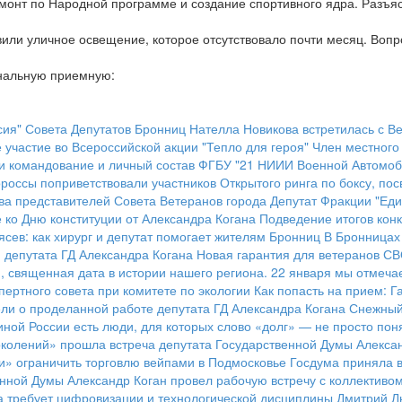
монт по Народной программе и создание спортивного ядра. Разъя
ли уличное освещение, которое отсутствовало почти месяц. Вопр
ональную приемную:
ия" Совета Депутатов Бронниц Нателла Новикова встретилась с Ве
участие во Всероссийской акции "Тепло для героя"
Член местного
и командование и личный состав ФГБУ "21 НИИИ Военной Автомоб
россы поприветствовали участников Открытого ринга по боксу, п
ва представителей Совета Ветеранов города
Депутат Фракции "Еди
 ко Дню конституции от Александра Когана
Подведение итогов конк
сев: как хирург и депутат помогает жителям Бронниц
В Бронницах
 депутата ГД Александра Когана
Новая гарантия для ветеранов С
я, священная дата в истории нашего региона. 22 января мы отмеч
пертного совета при комитете по экологии
Как попасть на прием: Г
ели о проделанной работе депутата ГД Александра Когана
Снежный
иной России есть люди, для которых слово «долг» — не просто пон
околений» прошла встреча депутата Государственной Думы Алекса
» ограничить торговлю вейпами в Подмосковье
Госдума приняла в
енной Думы Александр Коган провел рабочую встречу с коллектив
да требует цифровизации и технологической дисциплины
Дмитрий Лы