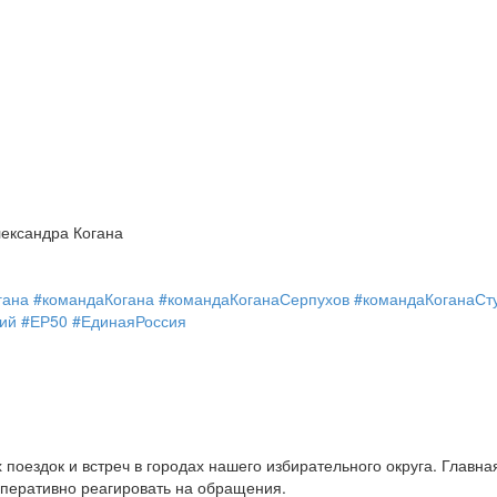
лександра Когана
гана #командаКогана
#командаКоганаСерпухов
#командаКоганаСт
ий
#ЕР50
#ЕдинаяРоссия
оездок и встреч в городах нашего избирательного округа. Главная
оперативно реагировать на обращения.