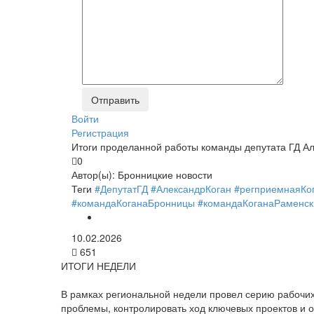
Войти
Регистрация
Итоги проделанной работы команды депутата ГД А
0
Автор(ы):
Бронницкие новости
Теги
#ДепутатГД
#АлександрКоган
#регприемнаяКо
#командаКоганаБронницы
#командаКоганаРаменск
10.02.2026
651
ИТОГИ НЕДЕЛИ
В рамках региональной недели провел серию рабочих п
проблемы, контролировать ход ключевых проектов и 