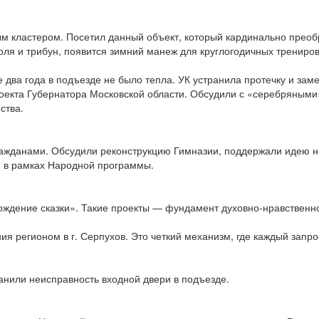
м кластером. Посетил данный объект, который кардинально прео
ля и трибун, появится зимний манеж для круглогодичных трениров
е два года в подъезде не было тепла. УК устранила протечку и зам
проекта Губернатора Московской области. Обсудили с «серебряным
ства.
ражданами. Обсудили реконструкцию Гимназии, поддержали идею но
я в рамках Народной программы.
ождение сказки». Такие проекты — фундамент духовно-нравственно
я регионом в г. Серпухов. Это четкий механизм, где каждый запро
нили неисправность входной двери в подъезде.