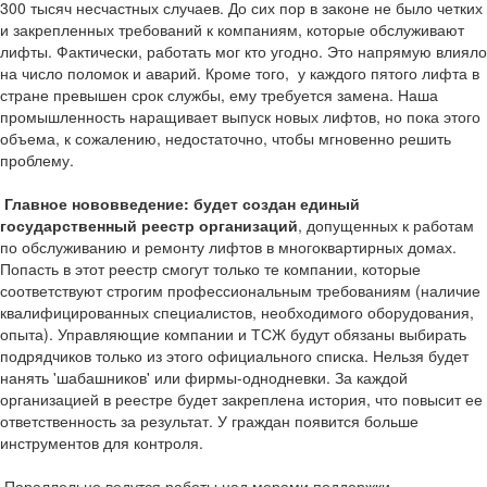
300 тысяч несчастных случаев. До сих пор в законе не было четких
и закрепленных требований к компаниям, которые обслуживают
лифты. Фактически, работать мог кто угодно. Это напрямую влияло
на число поломок и аварий. Кроме того, у каждого пятого лифта в
стране превышен срок службы, ему требуется замена. Наша
промышленность наращивает выпуск новых лифтов, но пока этого
объема, к сожалению, недостаточно, чтобы мгновенно решить
проблему.
Главное нововведение:
будет создан единый
государственный реестр организаций
, допущенных к работам
по обслуживанию и ремонту лифтов в многоквартирных домах.
Попасть в этот реестр смогут только те компании, которые
соответствуют строгим профессиональным требованиям (наличие
квалифицированных специалистов, необходимого оборудования,
опыта). Управляющие компании и ТСЖ будут обязаны выбирать
подрядчиков только из этого официального списка. Нельзя будет
нанять 'шабашников' или фирмы-однодневки. За каждой
организацией в реестре будет закреплена история, что повысит ее
ответственность за результат. У граждан появится больше
инструментов для контроля.
Параллельно ведутся работы над мерами поддержки