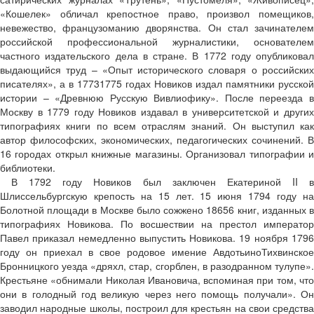
«Кошелек» обличал крепостное право, произвол помещиков,
невежество, французоманию дворянства. Он стал зачинателем
российской профессиональной журналистики, основателем
частного издательского дела в стране. В 1772 году опубликовал
выдающийся труд – «Опыт исторического словаря о российских
писателях», а в 1773­1775 годах Новиков издал памятники русской
истории – «Древнюю Русскую Вивлиофику». После переезда в
Москву в 1779 году Новиков издавал в университетской и других
типографиях книги по всем отраслям знаний. Он выступил как
автор философских, экономических, педагогических сочинений. В
16 городах открыл книжные магазины. Организовал типографии и
библиотеки.
В 1792 году Новиков был заключен Екатериной II в
Шлиссельбургскую крепость на 15 лет. 15 июня 1794 году на
Болотной площади в Москве было сожжено 18656 книг, изданных в
типографиях Новикова. По восшествии на престол император
Павел приказал немедленно выпустить Новикова. 19 ноября 1796
году он приехал в свое родовое имение Авдотьино­Тихвинское
Бронницкого уезда «дряхл, стар, сгорблен, в разодранном тулупе».
Крестьяне «обнимали Николая Ивановича, вспоминая при том, что
они в голодный год великую через него помощь получали». Он
заводил народные школы, построил для крестьян на свои средства