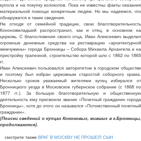
купола и на покупку колоколов. Пока не известны факты оказания
материальной помощи конкретным людям. Но мы надеемся, что
обнаружатся и такие сведения.
Не отходя от семейной традиции, свою благотворительность
Кононов­младший распространил, как и отец, в основном на
церковь. С благословения своего отца, Иван Алексеевич выделил
огромные денежные средства на реставрацию «архитектурной
жемчужины» города Бронницы – Собора Михаила Архангела и на
пристройку трапезной, строительство которой шло с 1862 по 1865
гг.
Иван Алексеевич пользовался авторитетом в городском обществе
и поэтому был избран церковным старостой соборного храма.
Несколько сроков уважаемый жителями купец избирался от
Бронницкого уезда в Московское губернское собрание (с 1868 по
1877 гг.). За большую благотворительную и общественную
деятельность ему присвоили звание «Почетный гражданин города
Бронницы», хотя до этого он назывался «Потомственный почетный
гражданин».
(Поиски сведений о купцах Кононовых, живших в г.Бронницы,
продолжаются).
смотрите также
ВРАГ В МОСКВУ НЕ ПРОШЕЛ!
СЫН