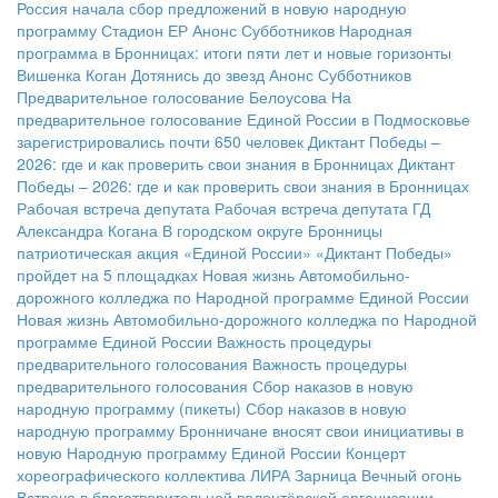
Россия начала сбор предложений в новую народную
программу
Стадион ЕР
Анонс Субботников
Народная
программа в Бронницах: итоги пяти лет и новые горизонты
Вишенка Коган
Дотянись до звезд
Анонс Субботников
Предварительное голосование Белоусова
На
предварительное голосование Единой России в Подмосковье
зарегистрировались почти 650 человек
Диктант Победы –
2026: где и как проверить свои знания в Бронницах
Диктант
Победы – 2026: где и как проверить свои знания в Бронницах
Рабочая встреча депутата
Рабочая встреча депутата ГД
Александра Когана
В городском округе Бронницы
патриотическая акция «Единой России» «Диктант Победы»
пройдет на 5 площадках
Новая жизнь Автомобильно-
дорожного колледжа по Народной программе Единой России
Новая жизнь Автомобильно-дорожного колледжа по Народной
программе Единой России
Важность процедуры
предварительного голосования
Важность процедуры
предварительного голосования
Сбор наказов в новую
народную программу (пикеты)
Сбор наказов в новую
народную программу
Бронничане вносят свои инициативы в
новую Народную программу Единой России
Концерт
хореографического коллектива ЛИРА
Зарница
Вечный огонь
Встреча в благотворительной волонтёрской организации