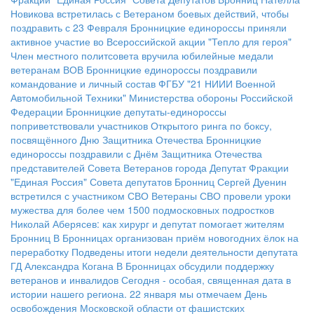
Новикова встретилась с Ветераном боевых действий, чтобы
поздравить с 23 Февраля
Бронницкие единороссы приняли
активное участие во Всероссийской акции "Тепло для героя"
Член местного политсовета вручила юбилейные медали
ветеранам ВОВ
Бронницкие единороссы поздравили
командование и личный состав ФГБУ "21 НИИИ Военной
Автомобильной Техники" Министерства обороны Российской
Федерации
Бронницкие депутаты-единороссы
поприветствовали участников Открытого ринга по боксу,
посвящённого Дню Защитника Отечества
Бронницкие
единороссы поздравили с Днём Защитника Отечества
представителей Совета Ветеранов города
Депутат Фракции
"Единая Россия" Совета депутатов Бронниц Сергей Дуенин
встретился с участником СВО
Ветераны СВО провели уроки
мужества для более чем 1500 подмосковных подростков
Николай Аберясев: как хирург и депутат помогает жителям
Бронниц
В Бронницах организован приём новогодних ёлок на
переработку
Подведены итоги недели деятельности депутата
ГД Александра Когана
В Бронницах обсудили поддержку
ветеранов и инвалидов
Сегодня - особая, священная дата в
истории нашего региона. 22 января мы отмечаем День
освобождения Московской области от фашистских