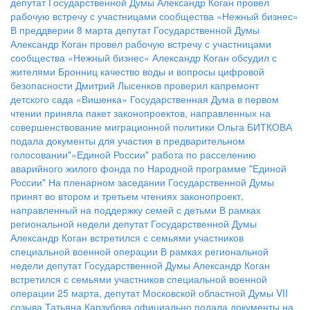
депутат Государственной Думы Александр Коган провел
рабочую встречу с участницами сообщества «Нежный бизнес»
В преддверии 8 марта депутат Государственной Думы
Александр Коган провел рабочую встречу с участницами
сообщества «Нежный бизнес»
Александр Коган обсудил с
жителями Бронниц качество воды и вопросы цифровой
безопасности
Дмитрий Лысенков проверил капремонт
детского сада «Вишенка»
Государственная Дума в первом
чтении приняла пакет законопроектов, направленных на
совершенствование миграционной политики
Ольга БИТКОВА
подала документы для участия в предварительном
голосовании"«Единой России"
работа по расселению
аварийного жилого фонда по Народной программе "Единой
России"
На пленарном заседании Государственной Думы
принят во втором и третьем чтениях законопроект,
направленный на поддержку семей с детьми
В рамках
региональной недели депутат Государственной Думы
Александр Коган встретился с семьями участников
специальной военной операции
В рамках региональной
недели депутат Государственной Думы Александр Коган
встретился с семьями участников специальной военной
операции
25 марта, депутат Московской областной Думы VII
созыва Татьяна Карзубова официально подала документы на