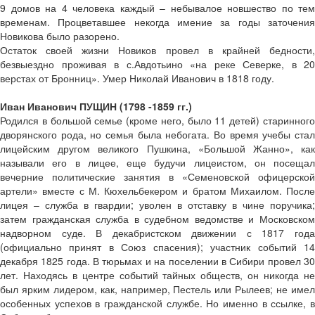
9 домов на 4 человека каждый – небывалое новшество по тем
временам. Процветавшее некогда имение за годы заточения
Новикова было разорено.
Остаток своей жизни Новиков провел в крайней бедности,
безвыездно проживая в с.Авдотьино «на реке Северке, в 20
верстах от Бронниц». Умер Николай Иванович в 1818 году.
Иван Иванович ПУЩИН (1798­ -1859 гг.)
Родился в большой семье (кроме него, было 11 детей) старинного
дворянского рода, но семья была небогата. Во время учебы стал
лицейским другом великого Пушкина, «Большой Жанно», как
называли его в лицее, еще будучи лицеистом, он посещал
вечерние политические занятия в «Семеновской офицерской
артели» вместе с М. Кюхельбекером и братом Михаилом. После
лицея – служба в гвардии; уволен в отставку в чине поручика;
затем гражданская служба в судебном ведомстве и Московском
надворном суде. В декабристском движении с 1817 года
(официально принят в Союз спасения); участник событий 14
декабря 1825 года. В тюрьмах и на поселении в Сибири провел 30
лет. Находясь в центре событий тайных обществ, он никогда не
был ярким лидером, как, например, Пестель или Рылеев; не имел
особенных успехов в гражданской службе. Но именно в ссылке, в