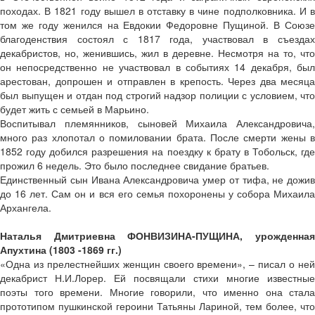
походах. В 1821 году вышел в отставку в чине подполковника. И в
том же году женился на Евдокии Федоровне Пущиной. В Союзе
благоденствия состоял с 1817 года, участвовал в съездах
декабристов, но, женившись, жил в деревне. Несмотря на то, что
он непосредственно не участвовал в событиях 14 декабря, был
арестован, допрошен и отправлен в крепость. Через два месяца
был выпущен и отдан под строгий надзор полиции с условием, что
будет жить с семьей в Марьино.
Воспитывал племянников, сыновей Михаила Александровича,
много раз хлопотал о помиловании брата. После смерти жены в
1852 году добился разрешения на поездку к брату в Тобольск, где
прожил 6 недель. Это было последнее свидание братьев.
Единственный сын Ивана Александровича умер от тифа, не дожив
до 16 лет. Сам он и вся его семья похоронены у собора Михаила
Архангела.
Наталья Дмитриевна ФОНВИЗИНА­-ПУЩИНА, урожденная
Апухтина (1803 ­-1869 гг.)
«Одна из прелестнейших женщин своего времени», – писал о ней
декабрист Н.И.Лорер. Ей посвящали стихи многие известные
поэты того времени. Многие говорили, что именно она стала
прототипом пушкинской героини Татьяны Лариной, тем более, что