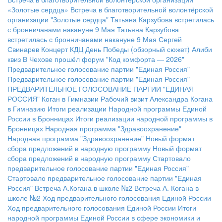
«Золотые сердца»
Встреча в благотворительной волонтёрской
организации "Золотые сердца"
Татьяна Карзубова встретилась
с бронничанами накануне 9 Мая
Татьяна Карзубова
встретилась с бронничанами накануне 9 Мая
Сергей
Свинарев
Концерт КДЦ
День Победы (обзорный сюжет)
Алиби
квиз
В Чехове прошёл форум "Код комфорта — 2026"
Предварительное голосование партии "Единая Россия"
Предварительное голосование партии "Единая Россия"
ПРЕДВАРИТЕЛЬНОЕ ГОЛОСОВАНИЕ ПАРТИИ "ЕДИНАЯ
РОССИЯ"
Коган в Гимназии
Рабочий визит Александра Когана
в Гимназию
Итоги реализации Народной программы Единой
России в Бронницах
Итоги реализации народной программы в
Бронницах
Народная программа "Здравоохранение"
Народная программа "Здравоохранение"
Новый формат
сбора предложений в народную программу
Новый формат
сбора предложений в народную программу
Стартовало
предварительное голосование партии "Единая Россия"
Стартовало предварительное голосование партии "Единая
Россия"
Встреча А.Когана в школе №2
Встреча А. Когана в
школе №2
Ход предварительного голосования Единой России
Ход предварительного голосования Единой России
Итоги
народной программы Единой России в сфере экономики и