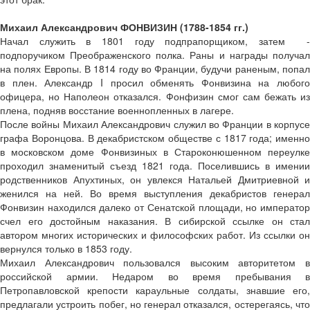
Михаил Александрович ФОНВИЗИН (1788­-1854 гг.)
Начал служить в 1801 году подпрапорщиком, затем -
подпоручиком Преображенского полка. Раны и награды получал
на полях Европы. В 1814 году во Франции, будучи раненым, попал
в плен. Александр I просил обменять Фонвизина на любого
офицера, но Наполеон отказался. Фонфизин смог сам бежать из
плена, подняв восстание военнопленных в лагере.
После войны Михаил Александрович служил во Франции в корпусе
графа Воронцова. В декабристском обществе с 1817 года; именно
в московском доме Фонвизиных в Староконюшенном переулке
проходил знаменитый съезд 1821 года. Поселившись в имении
родственников Апухтиных, он увлекся Натальей Дмитриевной и
женился на ней. Во время выступления декабристов генерал
Фонвизин находился далеко от Сенатской площади, но император
счел его достойным наказания. В сибирской ссылке он стал
автором многих исторических и философских работ. Из ссылки он
вернулся только в 1853 году.
Михаил Александрович пользовался высоким авторитетом в
российской армии. Недаром во время пребывания в
Петропавловской крепости караульные солдаты, знавшие его,
предлагали устроить побег, но генерал отказался, остерегаясь, что