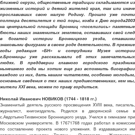
ближней округи, общественные традиции складываются из
жизненных историй и деяний жителей края, так или иначе
прославивших свою малую Родину. Прошло уже почти
полтора десятилетия с той поры, когда к Дню города­2003
на центральной площади Бронниц «поселились» памятные
бюсты наших знаменитых земляков, оставивших свой след
в богатой истории Бронницкого уезда, ставшими
знаковыми фигурами в своем роде деятельности. В прежние
годы редакция «БН» и сотрудники Музея истории
г.Бронницы уже рассказывали об этих замечательных
людях. В преддверии главного городского праздника
нынешнего года мы хотим еще раз вспомнить биографии
каждого из них, дать нашим читателям, особенно молодым,
основные сведения о тех наших предшественниках, кем мы,
жители ХХI века, можем по праву гордиться.
Николай Иванович НОВИКОВ (1744 - ­1818 гг.)
Знаменитый деятель русского просвещения XVIII века, писатель,
журналист, книгоиздатель. Родился в дворянской семье в
с.Авдотьино­Тихвинское Бронницкого уезда. Учился в гимназии при
Московском университете. В 1767­1768 годах работал в комиссии
по составлению проекта нового уложения. В издававшихся им
сатирических журналах «Трутень», «Пустомеля», «Живописец»,