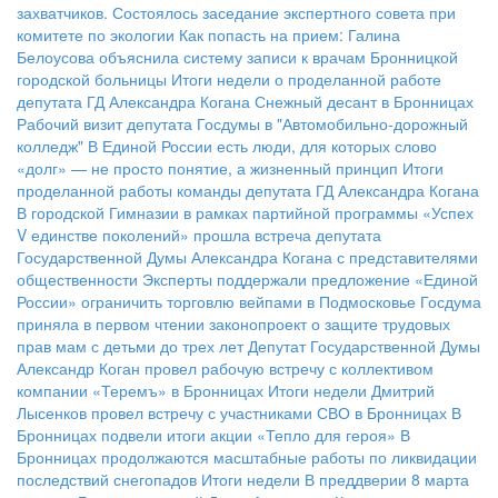
захватчиков.
Состоялось заседание экспертного совета при
комитете по экологии
Как попасть на прием: Галина
Белоусова объяснила систему записи к врачам Бронницкой
городской больницы
Итоги недели о проделанной работе
депутата ГД Александра Когана
Снежный десант в Бронницах
Рабочий визит депутата Госдумы в "Автомобильно-дорожный
колледж"
В Единой России есть люди, для которых слово
«долг» — не просто понятие, а жизненный принцип
Итоги
проделанной работы команды депутата ГД Александра Когана
В городской Гимназии в рамках партийной программы «Успех
V единстве поколений» прошла встреча депутата
Государственной Думы Александра Когана с представителями
общественности
Эксперты поддержали предложение «Единой
России» ограничить торговлю вейпами в Подмосковье
Госдума
приняла в первом чтении законопроект о защите трудовых
прав мам с детьми до трех лет
Депутат Государственной Думы
Александр Коган провел рабочую встречу с коллективом
компании «Теремъ» в Бронницах
Итоги недели
Дмитрий
Лысенков провел встречу с участниками СВО в Бронницах
В
Бронницах подвели итоги акции «Тепло для героя»
В
Бронницах продолжаются масштабные работы по ликвидации
последствий снегопадов
Итоги недели
В преддверии 8 марта