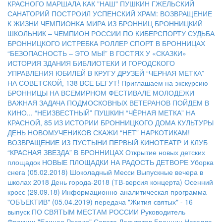
КРАСНОГО МАРШАЛА
КАК "НАШ" ПУШКИН ГЖЕЛЬСКИЙ
САНАТОРИЙ ПОСТРОИЛ
УСПЕНСКИЙ ХРАМ: ВОЗВРАЩЕНИЕ
К ЖИЗНИ
ЧЕМПИОНКА МИРА ИЗ БРОННИЦ
БРОННИЦКИЙ
ШКОЛЬНИК – ЧЕМПИОН РОССИИ ПО КИБЕРСПОРТУ
СУДЬБА
БРОННИЦКОГО ИСТРЕБКА
РОЛЛЕР СПОРТ В БРОННИЦАХ
“БЕЗОПАСНОСТЬ – ЭТО МЫ!”
В ГОСТЯХ У «СКАЗКИ»
ИСТОРИЯ ЗДАНИЯ БИБЛИОТЕКИ И ГОРОДСКОГО
УПРАВЛЕНИЯ
ЮБИЛЕЙ В КРУГУ ДРУЗЕЙ
“ЧЕРНАЯ МЕТКА”
НА СОВЕТСКОЙ, 138
ВСЕ БЕГУТ!
Приглашаем на экскурсию
БРОННИЦЫ НА ВСЕМИРНОМ ФЕСТИВАЛЕ МОЛОДЕЖИ
ВАЖНАЯ ЗАДАЧА ПОДМОСКОВНЫХ ВЕТЕРАНОВ
ПОЙДЕМ В
КИНО...
“НЕИЗВЕСТНЫЙ” ПУШКИН
“ЧЁРНАЯ МЕТКА” НА
КРАСНОЙ, 85
ИЗ ИСТОРИИ БРОННИЦКОГО ДОМА КУЛЬТУРЫ
ДЕНЬ НОВОМУЧЕНИКОВ
СКАЖИ “НЕТ” НАРКОТИКАМ!
ВОЗВРАЩЕНИЕ ИЗ ПУСТЫНИ
ПЕРВЫЙ КИНОТЕАТР И КЛУБ
“КРАСНАЯ ЗВЕЗДА” В БРОННИЦАХ
Открытие новых детских
площадок
НОВЫЕ ПЛОЩАДКИ НА РАДОСТЬ ДЕТВОРЕ
Уборка
снега (05.02.2018)
Шоколадный Месси
Выпускные вечера в
школах 2018
День города-2018 (ТВ-версия концерта)
Осенний
кросс (29.09.18)
Информационно-аналитическая программа
"ОБЪЕКТИВ" (05.04.2019)
передача "Жития святых" - 16
выпуск
ПО СВЯТЫМ МЕСТАМ РОССИИ
Руководитель
Фракции "Единая Россия" Совета Депутатов Бронниц Нателла