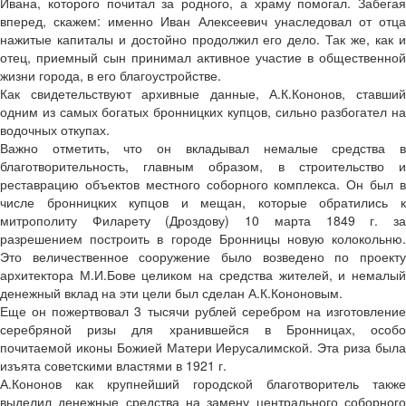
Ивана, которого почитал за родного, а храму помогал. Забегая
вперед, скажем: именно Иван Алексеевич унаследовал от отца
нажитые капиталы и достойно продолжил его дело. Так же, как и
отец, приемный сын принимал активное участие в общественной
жизни города, в его благоустройстве.
Как свидетельствуют архивные данные, А.К.Кононов, ставший
одним из самых богатых бронницких купцов, сильно разбогател на
водочных откупах.
Важно отметить, что он вкладывал немалые средства в
благотворительность, главным образом, в строительство и
реставрацию объектов местного соборного комплекса. Он был в
числе бронницких купцов и мещан, которые обратились к
митрополиту Филарету (Дроздову) 10 марта 1849 г. за
разрешением построить в городе Бронницы новую колокольню.
Это величественное сооружение было возведено по проекту
архитектора М.И.Бове целиком на средства жителей, и немалый
денежный вклад на эти цели был сделан А.К.Кононовым.
Еще он пожертвовал 3 тысячи рублей серебром на изготовление
серебряной ризы для хранившейся в Бронницах, особо
почитаемой иконы Божией Матери Иерусалимской. Эта риза была
изъята советскими властями в 1921 г.
А.Кононов как крупнейший городской благотворитель также
выделил денежные средства на замену центрального соборного