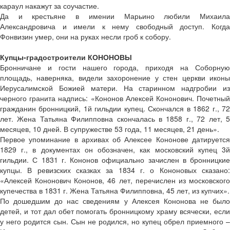
караул накажут за соучастие.
Да и крестьяне в имении Марьино любили Михаила
Александровича и имели к нему свободный доступ. Когда
Фонвизин умер, они на руках несли гроб к собору.
Купцы-градостроители КОНОНОВЫ
Бронничане и гости нашего города, приходя на Соборную
площадь, наверняка, видели захоронение у стен церкви иконы
Иерусалимской Божией матери. На старинном надгробии из
черного гранита надпись: «Кононов Алексей Кононович. Почетный
гражданин бронницкий, 1­й гильдии купец. Скончался в 1862 г., 72
лет. Жена Татьяна Филипповна скончалась в 1858 г., 72 лет, 5
месяцев, 10 дней. В супружестве 53 года, 11 месяцев, 21 день».
Первое упоминание в архивах об Алексее Кононове датируется
1829 г., в документах он обозначен, как московский купец 3­й
гильдии. С 1831 г. Кононов официально зачислен в бронницкие
купцы. В ревизских сказках за 1834 г. о Кононовых сказано:
«Алексей Кононович Кононов, 46 лет, перечислен из московского
купечества в 1831 г. Жена Татьяна Филипповна, 45 лет, из купчих».
По дошедшим до нас сведениям у Алексея Кононова не было
детей, и тот дал обет помогать бронницкому храму всячески, если
у него родится сын. Сын не родился, но купец обрел приемного –