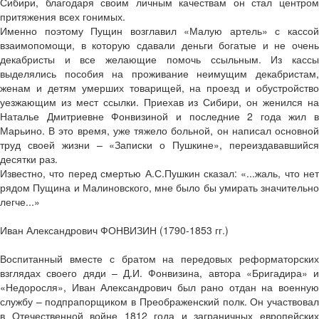
Сибири, благодаря своим личным качествам он стал центром
притяжения всех гонимых.
Именно поэтому Пущин возглавил «Малую артель» с кассой
взаимопомощи, в которую сдавали деньги богатые и не очень
декабристы и все желающие помочь ссыльным. Из кассы
выделялись пособия на проживание неимущим декабристам,
женам и детям умерших товарищей, на проезд и обустройство
уезжающим из мест ссылки. Приехав из Сибири, он женился на
Наталье Дмитриевне Фонвизиной и последние 2 года жил в
Марьино. В это время, уже тяжело больной, он написал основной
труд своей жизни – «Записки о Пушкине», переиздававшийся
десятки раз.
Известно, что перед смертью А.С.Пушкин сказал: «...жаль, что нет
рядом Пущина и Малиновского, мне было бы умирать значительно
легче...»
Иван Александрович ФОНВИЗИН (1790­-1853 гг.)
Воспитанный вместе с братом на передовых реформаторских
взглядах своего дяди – Д.И. Фонвизина, автора «Бригадира» и
«Недоросля», Иван Александрович был рано отдан на военную
службу – подпрапорщиком в Преображенский полк. Он участвовал
в Отечественной войне 1812 года и заграничных европейских