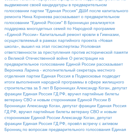
выдвижение своей кандидатуры в предварительном
голосовании партии "Единая Россия"
ДШИ после капитального
ремонта
Нина Корнеева рассказывает о предварительном
голосовании "Единой России"
В Бронницах реализуется
поддержка многодетных семей по Народной программе
«Единой России»
Капитальный ремонт кровли в Гимназии,
осуществляемый в рамках партийного проекта «Новая
школа», вышел на этап госэкспертизы
Уголовная
ответственности за преступления против исторической памяти
о Великой Отечественной войне
О регистрации на
предварительное голосование Единой России рассказывает
Вероника Ларина - исполнительный секретарь местного
отделения партии
Единая Россия в Подмосковье подводит
итоги выполнения народной программы в сфере жилищного
строительства за 5 лет
В Бронницах Александр Коган, депутат
фракции Единая Россия ГД РФ, вручил партийные билеты
ветерану СВО и новым сторонникам Единой России
В
Бронницах Александр Коган, депутат фракции Единая Россия
ГД РФ, вручил партийные билеты ветерану СВО и новым
сторонникам Единой России
Александр Коган, депутат
фракции Единая Россия ГД РФ, провёл встречу с активом
Бронниц по вопросам предварительного голосования
Единая