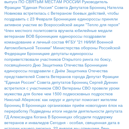
выпуск
ПО СВЯТЫМ МЕСТАМ РОССИИ
Руководитель
Фракции "Единая Россия" Совета Депутатов Бронниц Нателла
Новикова встретилась с Ветераном боевых действий, чтобы
поздравить с 23 Февраля
Бронницкие единороссы приняли
активное участие во Всероссийской акции "Тепло для героя"
Член местного политсовета вручила юбилейные медали
ветеранам ВОВ
Бронницкие единороссы поздравили
командование и личный состав ФГБУ "21 НИИИ Военной
Автомобильной Техники" Министерства обороны Российской
Федерации
Бронницкие депутаты-единороссы
поприветствовали участников Открытого ринга по боксу,
посвящённого Дню Защитника Отечества
Бронницкие
единороссы поздравили с Днём Защитника Отечества
представителей Совета Ветеранов города
Депутат Фракции
"Единая Россия" Совета депутатов Бронниц Сергей Дуенин
встретился с участником СВО
Ветераны СВО провели уроки
мужества для более чем 1500 подмосковных подростков
Николай Аберясев: как хирург и депутат помогает жителям
Бронниц
В Бронницах организован приём новогодних ёлок на
переработку
Подведены итоги недели деятельности депутата
ГД Александра Когана
В Бронницах обсудили поддержку
ветеранов и инвалидов
Сегодня - особая, священная дата в
истории нашего региона. 22 января мы отмечаем День