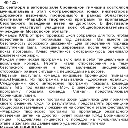
4227
22 сентября в актовом зале бронницкой гимназии состоялся
муниципальный этап смотра-конкурса юных инспекторов
дорожного движения, проводимого в рамках областного
фестиваля «Марафон творческих программ по пропаганде
безопасного поведения детей на дорогах». В фестивале
активно участвуют учащиеся всех общеобразовательных
учреждений Московской области.
Команды ЮИД от трех городских школ собрались для того, чтобы
представить свои программы под девизом «Мы вместе за
безопасность дорожного движения!» Для определения порядка
выступлений была проведена жеребьевка, после чего начался
показ программ. Юных участников смотра-конкурса оценивало
компетентное жюри.
Каждая ученическая программа включала в себя танцевальные и
вокальные номера. Ребята читали стихотворения на тему
безопасного движения и через маленькие инсценировки
отображали разные ситуации с пешеходами на дороге.
Первыми выступала команда юидовцев бронницкой гимназии
им.А.Пушкина. Их программа называлась «Дорожный ералаш».
Следующими свою интересную программу показала команда
школы №2 под названием «М5». В завершение смотра свою
программу показала команда «Сигнал», представляющая
бронницкий лицей.
После просмотра всех программ жюри удалилось для принятия
своего решения. Судя по результатам, представлять бронницкие
общеобразовательные учреждения на областном этапе фестиваля
«Марафон творческих программ по пропаганде безопасного
поведения детей на дорогах» будет команда ЮИД Бронницкого
лицея. Поздравляем лицеистов с победой на муниципальном
этапе и желаем им дальнейшего удачного выступления!
Мария ЧЕРНЫШОВА