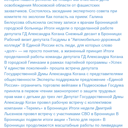
освобождения Московской области от фашистских
захватчиков.
Состоялось заседание экспертного совета при
комитете по экологии
Как попасть на прием: Галина
Белоусова объяснила систему записи к врачам Бронницкой
городской больницы
Итоги недели о проделанной работе
депутата ГД Александра Когана
Снежный десант в Бронницах
Рабочий визит депутата Госдумы в "Автомобильно-дорожный
колледж"
В Единой России есть люди, для которых слово
«долг» — не просто понятие, а жизненный принцип
Итоги
проделанной работы команды депутата ГД Александра Когана
В городской Гимназии в рамках партийной программы «Успех
V единстве поколений» прошла встреча депутата
Государственной Думы Александра Когана с представителями
общественности
Эксперты поддержали предложение «Единой
России» ограничить торговлю вейпами в Подмосковье
Госдума
приняла в первом чтении законопроект о защите трудовых
прав мам с детьми до трех лет
Депутат Государственной Думы
Александр Коган провел рабочую встречу с коллективом
компании «Теремъ» в Бронницах
Итоги недели
Дмитрий
Лысенков провел встречу с участниками СВО в Бронницах
В
Бронницах подвели итоги акции «Тепло для героя»
В
Бронницах продолжаются масштабные работы по ликвидации