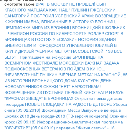
смотрите также
ВРАГ В МОСКВУ НЕ ПРОШЕЛ!
СЫН
КРАСНОГО МАРШАЛА
КАК "НАШ" ПУШКИН ГЖЕЛЬСКИЙ
САНАТОРИЙ ПОСТРОИЛ
УСПЕНСКИЙ ХРАМ: ВОЗВРАЩЕНИЕ
К ЖИЗНИ
ИМЕНА, ВПИСАННЫЕ В ИСТОРИЮ БРОННИЦ
ЧЕМПИОНКА МИРА ИЗ БРОННИЦ
БРОННИЦКИЙ ШКОЛЬНИК
– ЧЕМПИОН РОССИИ ПО КИБЕРСПОРТУ
РОЛЛЕР СПОРТ В
БРОННИЦАХ
В ГОСТЯХ У «СКАЗКИ»
ИСТОРИЯ ЗДАНИЯ
БИБЛИОТЕКИ И ГОРОДСКОГО УПРАВЛЕНИЯ
ЮБИЛЕЙ В
КРУГУ ДРУЗЕЙ
“ЧЕРНАЯ МЕТКА” НА СОВЕТСКОЙ, 138
ВСЕ
БЕГУТ!
Приглашаем на экскурсию
БРОННИЦЫ НА
ВСЕМИРНОМ ФЕСТИВАЛЕ МОЛОДЕЖИ
ВАЖНАЯ ЗАДАЧА
ПОДМОСКОВНЫХ ВЕТЕРАНОВ
ПОЙДЕМ В КИНО...
“НЕИЗВЕСТНЫЙ” ПУШКИН
“ЧЁРНАЯ МЕТКА” НА КРАСНОЙ, 85
ИЗ ИСТОРИИ БРОННИЦКОГО ДОМА КУЛЬТУРЫ
ДЕНЬ
НОВОМУЧЕНИКОВ
СКАЖИ “НЕТ” НАРКОТИКАМ!
ВОЗВРАЩЕНИЕ ИЗ ПУСТЫНИ
ПЕРВЫЙ КИНОТЕАТР И КЛУБ
“КРАСНАЯ ЗВЕЗДА” В БРОННИЦАХ
Открытие новых детских
площадок
НОВЫЕ ПЛОЩАДКИ НА РАДОСТЬ ДЕТВОРЕ
Уборка
снега (05.02.2018)
Шоколадный Месси
Выпускные вечера в
школах 2018
День города-2018 (ТВ-версия концерта)
Осенний
кросс (29.09.18)
Информационно-аналитическая программа
"ОБЪЕКТИВ" (05.04.2019)
передача "Жития святых" - 16