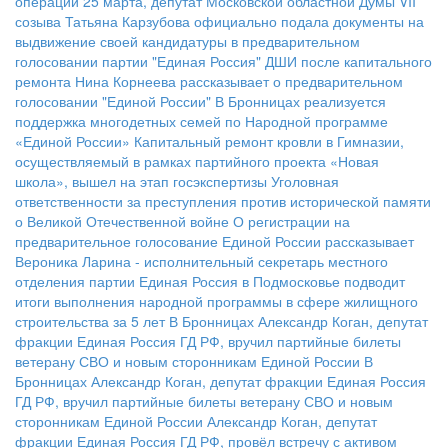
операции
25 марта, депутат Московской областной Думы VII
созыва Татьяна Карзубова официально подала документы на
выдвижение своей кандидатуры в предварительном
голосовании партии "Единая Россия"
ДШИ после капитального
ремонта
Нина Корнеева рассказывает о предварительном
голосовании "Единой России"
В Бронницах реализуется
поддержка многодетных семей по Народной программе
«Единой России»
Капитальный ремонт кровли в Гимназии,
осуществляемый в рамках партийного проекта «Новая
школа», вышел на этап госэкспертизы
Уголовная
ответственности за преступления против исторической памяти
о Великой Отечественной войне
О регистрации на
предварительное голосование Единой России рассказывает
Вероника Ларина - исполнительный секретарь местного
отделения партии
Единая Россия в Подмосковье подводит
итоги выполнения народной программы в сфере жилищного
строительства за 5 лет
В Бронницах Александр Коган, депутат
фракции Единая Россия ГД РФ, вручил партийные билеты
ветерану СВО и новым сторонникам Единой России
В
Бронницах Александр Коган, депутат фракции Единая Россия
ГД РФ, вручил партийные билеты ветерану СВО и новым
сторонникам Единой России
Александр Коган, депутат
фракции Единая Россия ГД РФ, провёл встречу с активом