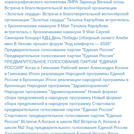
хореографического коллектива ЛИРА
Зарница
Вечный огонь
Встреча в благотворительной волонтёрской организации
«Золотые сердца»
Встреча в благотворительной волонтёрской
организации "Золотые сердца"
Татьяна Карзубова встретилась
с бронничанами накануне 9 Мая
Татьяна Карзубова
встретилась с бронничанами накануне 9 Мая
Сергей
Свинарев
Концерт КДЦ
День Победы (обзорный сюжет)
Алиби
квиз
В Чехове прошёл форум "Код комфорта — 2026"
Предварительное голосование партии "Единая Россия"
Предварительное голосование партии "Единая Россия"
ПРЕДВАРИТЕЛЬНОЕ ГОЛОСОВАНИЕ ПАРТИИ "ЕДИНАЯ
РОССИЯ"
Коган в Гимназии
Рабочий визит Александра Когана
в Гимназию
Итоги реализации Народной программы Единой
России в Бронницах
Итоги реализации народной программы в
Бронницах
Народная программа "Здравоохранение"
Народная программа "Здравоохранение"
Новый формат
сбора предложений в народную программу
Новый формат
сбора предложений в народную программу
Стартовало
предварительное голосование партии "Единая Россия"
Стартовало предварительное голосование партии "Единая
Россия"
Встреча А.Когана в школе №2
Встреча А. Когана в
школе №2
Ход предварительного голосования Единой России
Ход предварительного голосования Единой России
Итоги