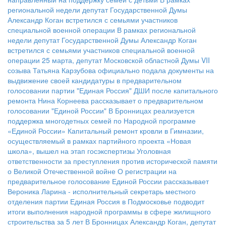
региональной недели депутат Государственной Думы
Александр Коган встретился с семьями участников
специальной военной операции
В рамках региональной
недели депутат Государственной Думы Александр Коган
встретился с семьями участников специальной военной
операции
25 марта, депутат Московской областной Думы VII
созыва Татьяна Карзубова официально подала документы на
выдвижение своей кандидатуры в предварительном
голосовании партии "Единая Россия"
ДШИ после капитального
ремонта
Нина Корнеева рассказывает о предварительном
голосовании "Единой России"
В Бронницах реализуется
поддержка многодетных семей по Народной программе
«Единой России»
Капитальный ремонт кровли в Гимназии,
осуществляемый в рамках партийного проекта «Новая
школа», вышел на этап госэкспертизы
Уголовная
ответственности за преступления против исторической памяти
о Великой Отечественной войне
О регистрации на
предварительное голосование Единой России рассказывает
Вероника Ларина - исполнительный секретарь местного
отделения партии
Единая Россия в Подмосковье подводит
итоги выполнения народной программы в сфере жилищного
строительства за 5 лет
В Бронницах Александр Коган, депутат