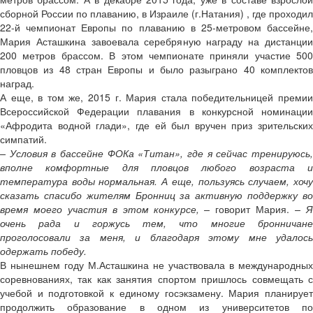
сборной России по плаванию, в Израиле (г.Натания) , где проходил
22-й чемпионат Европы по плаванию в 25-метровом бассейне,
Мария Асташкина завоевала серебряную награду на дистанции
200 метров брассом. В этом чемпионате приняли участие 500
пловцов из 48 стран Европы и было разыграно 40 комплектов
наград.
А еще, в том же, 2015 г. Мария стала победительницей премии
Всероссийской Федерации плавания в конкурсной номинации
«Афродита водной глади», где ей был вручен приз зрительских
симпатий.
– Условия в бассейне ФОКа «Титан», где я сейчас тренируюсь,
вполне комфортные для пловцов любого возраста и
температура воды нормальная. А еще, пользуясь случаем, хочу
сказать спасибо жителям Бронниц за активную поддержку во
время моего участия в этом конкурсе, –
говорит Мария.
– 
очень рада и горжусь тем, что многие бронничане
проголосовали за меня, и благодаря этому мне удалось
одержать победу.
В нынешнем году М.Асташкина не участвовала в международных
соревнованиях, так как занятия спортом пришлось совмещать с
учебой и подготовкой к единому госэкзамену. Мария планирует
продолжить образование в одном из университетов по