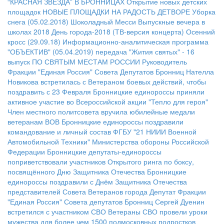
“КРАСНАЯ ЗВЕЗДА” В БРОННИЦАХ
Открытие новых детских
площадок
НОВЫЕ ПЛОЩАДКИ НА РАДОСТЬ ДЕТВОРЕ
Уборка
снега (05.02.2018)
Шоколадный Месси
Выпускные вечера в
школах 2018
День города-2018 (ТВ-версия концерта)
Осенний
кросс (29.09.18)
Информационно-аналитическая программа
"ОБЪЕКТИВ" (05.04.2019)
передача "Жития святых" - 16
выпуск
ПО СВЯТЫМ МЕСТАМ РОССИИ
Руководитель
Фракции "Единая Россия" Совета Депутатов Бронниц Нателла
Новикова встретилась с Ветераном боевых действий, чтобы
поздравить с 23 Февраля
Бронницкие единороссы приняли
активное участие во Всероссийской акции "Тепло для героя"
Член местного политсовета вручила юбилейные медали
ветеранам ВОВ
Бронницкие единороссы поздравили
командование и личный состав ФГБУ "21 НИИИ Военной
Автомобильной Техники" Министерства обороны Российской
Федерации
Бронницкие депутаты-единороссы
поприветствовали участников Открытого ринга по боксу,
посвящённого Дню Защитника Отечества
Бронницкие
единороссы поздравили с Днём Защитника Отечества
представителей Совета Ветеранов города
Депутат Фракции
"Единая Россия" Совета депутатов Бронниц Сергей Дуенин
встретился с участником СВО
Ветераны СВО провели уроки
мужества для более чем 1500 подмосковных подростков