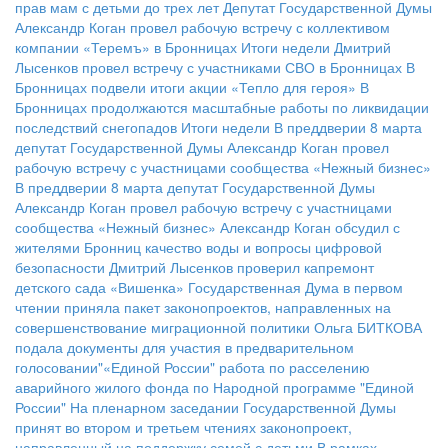
прав мам с детьми до трех лет
Депутат Государственной Думы
Александр Коган провел рабочую встречу с коллективом
компании «Теремъ» в Бронницах
Итоги недели
Дмитрий
Лысенков провел встречу с участниками СВО в Бронницах
В
Бронницах подвели итоги акции «Тепло для героя»
В
Бронницах продолжаются масштабные работы по ликвидации
последствий снегопадов
Итоги недели
В преддверии 8 марта
депутат Государственной Думы Александр Коган провел
рабочую встречу с участницами сообщества «Нежный бизнес»
В преддверии 8 марта депутат Государственной Думы
Александр Коган провел рабочую встречу с участницами
сообщества «Нежный бизнес»
Александр Коган обсудил с
жителями Бронниц качество воды и вопросы цифровой
безопасности
Дмитрий Лысенков проверил капремонт
детского сада «Вишенка»
Государственная Дума в первом
чтении приняла пакет законопроектов, направленных на
совершенствование миграционной политики
Ольга БИТКОВА
подала документы для участия в предварительном
голосовании"«Единой России"
работа по расселению
аварийного жилого фонда по Народной программе "Единой
России"
На пленарном заседании Государственной Думы
принят во втором и третьем чтениях законопроект,
направленный на поддержку семей с детьми
В рамках