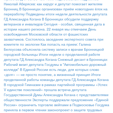
Николай Аберясев: как хирург и депутат помогает жителям
Бронниц
В Бронницах организован приём новогодних ёлок на
переработку
Подведены итоги недели деятельности депутата
ГД Александра Когана
В Бронницах обсудили поддержку
ветеранов и инвалидов
Сегодня - особая, священная дата в
истории нашего региона. 22 января мы отмечаем День
освобождения Московской области от фашистских
захватчиков.
Состоялось заседание экспертного совета при
комитете по экологии
Как попасть на прием: Галина
Белоусова объяснила систему записи к врачам Бронницкой
городской больницы
Итоги недели о проделанной работе
депутата ГД Александра Когана
Снежный десант в Бронницах
Рабочий визит депутата Госдумы в "Автомобильно-дорожный
колледж"
В Единой России есть люди, для которых слово
«долг» — не просто понятие, а жизненный принцип
Итоги
проделанной работы команды депутата ГД Александра Когана
В городской Гимназии в рамках партийной программы «Успех
V единстве поколений» прошла встреча депутата
Государственной Думы Александра Когана с представителями
общественности
Эксперты поддержали предложение «Единой
России» ограничить торговлю вейпами в Подмосковье
Госдума
приняла в первом чтении законопроект о защите трудовых