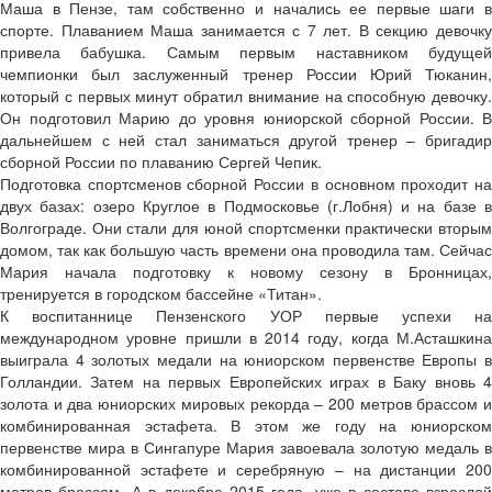
Маша в Пензе, там собственно и начались ее первые шаги в
спорте. Плаванием Маша занимается с 7 лет. В секцию девочку
привела бабушка. Самым первым наставником будущей
чемпионки был заслуженный тренер России Юрий Тюканин,
который с первых минут обратил внимание на способную девочку.
Он подготовил Марию до уровня юниорской сборной России. В
дальнейшем с ней стал заниматься другой тренер – бригадир
сборной России по плаванию Сергей Чепик.
Подготовка спортсменов сборной России в основном проходит на
двух базах: озеро Круглое в Подмосковье (г.Лобня) и на базе в
Волгограде. Они стали для юной спортсменки практически вторым
домом, так как большую часть времени она проводила там. Сейчас
Мария начала подготовку к новому сезону в Бронницах,
тренируется в городском бассейне «Титан».
К воспитаннице Пензенского УОР первые успехи на
международном уровне пришли в 2014 году, когда М.Асташкина
выиграла 4 золотых медали на юниорском первенстве Европы в
Голландии. Затем на первых Европейских играх в Баку вновь 4
золота и два юниорских мировых рекорда – 200 метров брассом и
комбинированная эстафета. В этом же году на юниорском
первенстве мира в Сингапуре Мария завоевала золотую медаль в
комбинированной эстафете и серебряную – на дистанции 200
метров брассом. А в декабре 2015 года, уже в составе взрослой