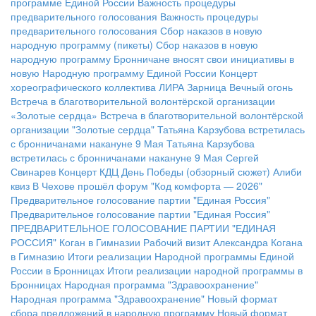
программе Единой России
Важность процедуры
предварительного голосования
Важность процедуры
предварительного голосования
Сбор наказов в новую
народную программу (пикеты)
Сбор наказов в новую
народную программу
Бронничане вносят свои инициативы в
новую Народную программу Единой России
Концерт
хореографического коллектива ЛИРА
Зарница
Вечный огонь
Встреча в благотворительной волонтёрской организации
«Золотые сердца»
Встреча в благотворительной волонтёрской
организации "Золотые сердца"
Татьяна Карзубова встретилась
с бронничанами накануне 9 Мая
Татьяна Карзубова
встретилась с бронничанами накануне 9 Мая
Сергей
Свинарев
Концерт КДЦ
День Победы (обзорный сюжет)
Алиби
квиз
В Чехове прошёл форум "Код комфорта — 2026"
Предварительное голосование партии "Единая Россия"
Предварительное голосование партии "Единая Россия"
ПРЕДВАРИТЕЛЬНОЕ ГОЛОСОВАНИЕ ПАРТИИ "ЕДИНАЯ
РОССИЯ"
Коган в Гимназии
Рабочий визит Александра Когана
в Гимназию
Итоги реализации Народной программы Единой
России в Бронницах
Итоги реализации народной программы в
Бронницах
Народная программа "Здравоохранение"
Народная программа "Здравоохранение"
Новый формат
сбора предложений в народную программу
Новый формат