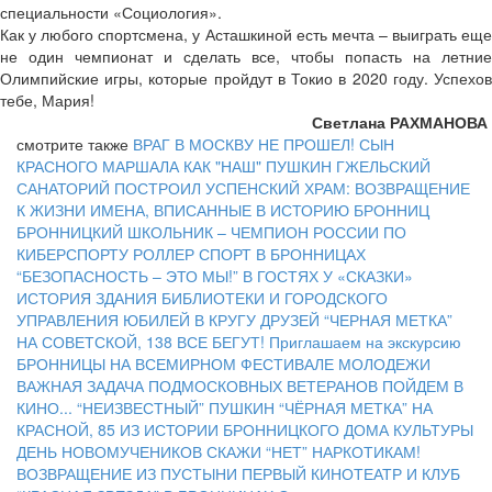
специальности «Социология».
Как у любого спортсмена, у Асташкиной есть мечта – выиграть еще
не один чемпионат и сделать все, чтобы попасть на летние
Олимпийские игры, которые пройдут в Токио в 2020 году. Успехов
тебе, Мария!
Светлана РАХМАНОВА
смотрите также
ВРАГ В МОСКВУ НЕ ПРОШЕЛ!
СЫН
КРАСНОГО МАРШАЛА
КАК "НАШ" ПУШКИН ГЖЕЛЬСКИЙ
САНАТОРИЙ ПОСТРОИЛ
УСПЕНСКИЙ ХРАМ: ВОЗВРАЩЕНИЕ
К ЖИЗНИ
ИМЕНА, ВПИСАННЫЕ В ИСТОРИЮ БРОННИЦ
БРОННИЦКИЙ ШКОЛЬНИК – ЧЕМПИОН РОССИИ ПО
КИБЕРСПОРТУ
РОЛЛЕР СПОРТ В БРОННИЦАХ
“БЕЗОПАСНОСТЬ – ЭТО МЫ!”
В ГОСТЯХ У «СКАЗКИ»
ИСТОРИЯ ЗДАНИЯ БИБЛИОТЕКИ И ГОРОДСКОГО
УПРАВЛЕНИЯ
ЮБИЛЕЙ В КРУГУ ДРУЗЕЙ
“ЧЕРНАЯ МЕТКА”
НА СОВЕТСКОЙ, 138
ВСЕ БЕГУТ!
Приглашаем на экскурсию
БРОННИЦЫ НА ВСЕМИРНОМ ФЕСТИВАЛЕ МОЛОДЕЖИ
ВАЖНАЯ ЗАДАЧА ПОДМОСКОВНЫХ ВЕТЕРАНОВ
ПОЙДЕМ В
КИНО...
“НЕИЗВЕСТНЫЙ” ПУШКИН
“ЧЁРНАЯ МЕТКА” НА
КРАСНОЙ, 85
ИЗ ИСТОРИИ БРОННИЦКОГО ДОМА КУЛЬТУРЫ
ДЕНЬ НОВОМУЧЕНИКОВ
СКАЖИ “НЕТ” НАРКОТИКАМ!
ВОЗВРАЩЕНИЕ ИЗ ПУСТЫНИ
ПЕРВЫЙ КИНОТЕАТР И КЛУБ