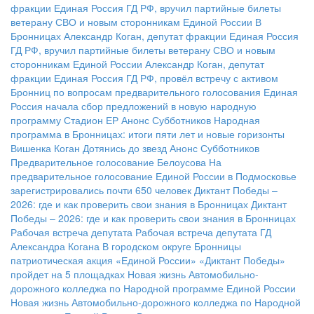
фракции Единая Россия ГД РФ, вручил партийные билеты
ветерану СВО и новым сторонникам Единой России
В
Бронницах Александр Коган, депутат фракции Единая Россия
ГД РФ, вручил партийные билеты ветерану СВО и новым
сторонникам Единой России
Александр Коган, депутат
фракции Единая Россия ГД РФ, провёл встречу с активом
Бронниц по вопросам предварительного голосования
Единая
Россия начала сбор предложений в новую народную
программу
Стадион ЕР
Анонс Субботников
Народная
программа в Бронницах: итоги пяти лет и новые горизонты
Вишенка Коган
Дотянись до звезд
Анонс Субботников
Предварительное голосование Белоусова
На
предварительное голосование Единой России в Подмосковье
зарегистрировались почти 650 человек
Диктант Победы –
2026: где и как проверить свои знания в Бронницах
Диктант
Победы – 2026: где и как проверить свои знания в Бронницах
Рабочая встреча депутата
Рабочая встреча депутата ГД
Александра Когана
В городском округе Бронницы
патриотическая акция «Единой России» «Диктант Победы»
пройдет на 5 площадках
Новая жизнь Автомобильно-
дорожного колледжа по Народной программе Единой России
Новая жизнь Автомобильно-дорожного колледжа по Народной