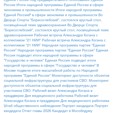
России
Итоги народной программы Единой России в сфере
экономики и промышленности
Итоги народной программы
Единой РоссииР в сфере экономики и промышленности
Во
Дворце Спорта "Борисоглебский", состоялся круглый стол,
посвящённый теме здравоохранения
Во Дворце Спорта
"Борисоглебский", состоялся круглый стол, посвящённый теме
здравоохранения
Рабочая встреча Александра Когана с
коллективом "21 НИИ"
Рабочая встреча Александра Когана с
коллективом “21 НИИ”
Народная программа партии "Единая
Россия"
Народная программа партии "Единая Россия"
Единая
Россия подводит итоги народной программы в сфере
"Государство и человек"
Единая Россия подводит итоги
народной программы в сфере "Государство и человек"
В
Москве подвели итоги масштабной работы по Народной
программе "Единой России"
Мониторинг доступности объектов
социальной инфраструктуры для участников СВО:
Мониторинг
доступности объектов социальной инфраструктуры для
участников СВО:
Рабочий визит Александра Когана в
преддверии Дня медицинского работника
Рабочий визит
Александра Когана в преддверии Дня медицинского работника
Штаб общественного наблюдения
Портрет кандидата
Портрет
кандидата
Отчет главы 2026
Кандидат в Мособлдуму