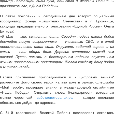
пример настоящей силы духа, единства и любви к Родине. С
праздником вас, с Днём Победы!».
О связи поколений и сегодняшнем дне говорит социальный
координатор фонда «Защитники Отечества» в г. Бронницы,
кандидат предварительного голосования «Единой России» Ольга
Биткова:
«9 Мая — это священная дата. Сегодня подвиг наших дедов
достойно несут современники — участники СВО, и в этой
преемственности наша сила. Окружать заботой героев и их
семьи — наш общий долг. Дорогие ветераны, низкий вам
поклон! Пусть память о бессмертном подвиге служит нам
вечным нравственным ориентиром. Желаю каждому дому добра
и мирного неба!»
Партия приглашает присоединиться и к цифровым акциям:
разместите фото своего героя на аватарке в рамках флешмоба
«Мой герой», проверьте знания в международной онлайн-игре
«Наша Победа». Отправить слова благодарности ветеранам
можно через сайт
заботаоветеранах.рф
— каждое послани
обязательно дойдет до адресата.
С 81-й годовщиной Великой Победы поздравляет секретарь