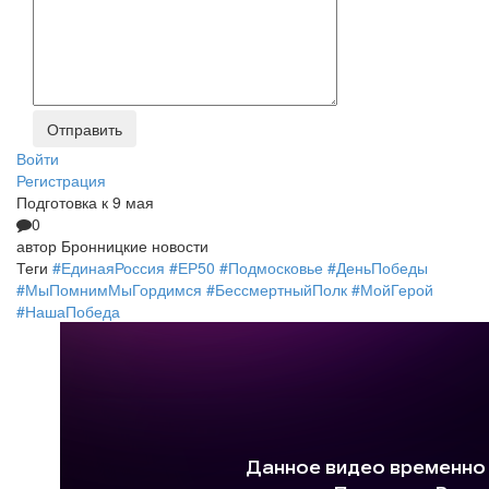
Войти
Регистрация
Подготовка к 9 мая
0
автор
Бронницкие новости
Теги
#ЕдинаяРоссия
#ЕР50
#Подмосковье
#ДеньПобеды
#МыПомнимМыГордимся
#БессмертныйПолк
#МойГерой
#НашаПобеда