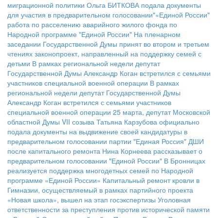
миграционной политики
Ольга БИТКОВА подала документы
для участия в предварительном голосовании"«Единой России"
работа по расселению аварийного жилого фонда по
Народной программе "Единой России"
На пленарном
заседании Государственной Думы принят во втором и третьем
чтениях законопроект, направленный на поддержку семей с
детьми
В рамках региональной недели депутат
Государственной Думы Александр Коган встретился с семьями
участников специальной военной операции
В рамках
региональной недели депутат Государственной Думы
Александр Коган встретился с семьями участников
специальной военной операции
25 марта, депутат Московской
областной Думы VII созыва Татьяна Карзубова официально
подала документы на выдвижение своей кандидатуры в
предварительном голосовании партии "Единая Россия"
ДШИ
после капитального ремонта
Нина Корнеева рассказывает о
предварительном голосовании "Единой России"
В Бронницах
реализуется поддержка многодетных семей по Народной
программе «Единой России»
Капитальный ремонт кровли в
Гимназии, осуществляемый в рамках партийного проекта
«Новая школа», вышел на этап госэкспертизы
Уголовная
ответственности за преступления против исторической памяти