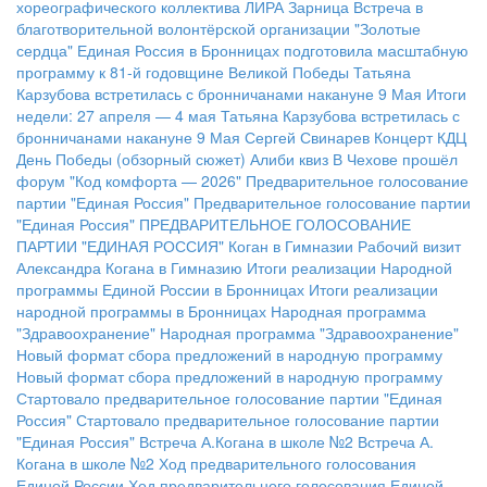
хореографического коллектива ЛИРА
Зарница
Встреча в
благотворительной волонтёрской организации "Золотые
сердца"
Единая Россия в Бронницах подготовила масштабную
программу к 81-й годовщине Великой Победы
Татьяна
Карзубова встретилась с бронничанами накануне 9 Мая
Итоги
недели: 27 апреля — 4 мая
Татьяна Карзубова встретилась с
бронничанами накануне 9 Мая
Сергей Свинарев
Концерт КДЦ
День Победы (обзорный сюжет)
Алиби квиз
В Чехове прошёл
форум "Код комфорта — 2026"
Предварительное голосование
партии "Единая Россия"
Предварительное голосование партии
"Единая Россия"
ПРЕДВАРИТЕЛЬНОЕ ГОЛОСОВАНИЕ
ПАРТИИ "ЕДИНАЯ РОССИЯ"
Коган в Гимназии
Рабочий визит
Александра Когана в Гимназию
Итоги реализации Народной
программы Единой России в Бронницах
Итоги реализации
народной программы в Бронницах
Народная программа
"Здравоохранение"
Народная программа "Здравоохранение"
Новый формат сбора предложений в народную программу
Новый формат сбора предложений в народную программу
Стартовало предварительное голосование партии "Единая
Россия"
Стартовало предварительное голосование партии
"Единая Россия"
Встреча А.Когана в школе №2
Встреча А.
Когана в школе №2
Ход предварительного голосования
Единой России
Ход предварительного голосования Единой