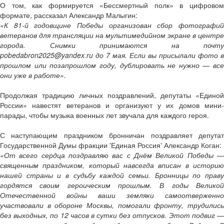
О том, как формируется «Бессмертный полк» в цифровом
формате, рассказал Александр Малыгин:
«К 81-й годовщине Победы организован сбор фотографий
ветеранов для трансляции на мультимедийном экране в центре
города. Снимки принимаются на почту
pobedabron2025@yandex.ru до 7 мая. Если вы присылали фото в
прошлом или позапрошлом году, дублировать не нужно — все
они уже в работе».
Продолжая традицию личных поздравлений, депутаты «Единой
России» навестят ветеранов и организуют у их домов мини-
парады, чтобы музыка военных лет звучала для каждого героя.
С наступающим праздником бронничан поздравляет депутат
Государственной Думы фракции 'Единая Россия' Александр Коган:
«От всего сердца поздравляю вас с Днём Великой Победы —
священным праздником, который навсегда вписан в историю
нашей страны и в судьбу каждой семьи. Бронницы по праву
гордятся своим героическим прошлым. В годы Великой
Отечественной войны ваши земляки самоотверженно
участвовали в обороне Москвы, помогали фронту, трудились
без выходных, по 12 часов в сутки без отпусков. Этот подвиг —