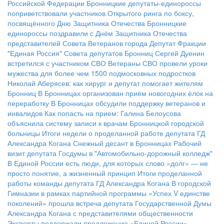
Российской Федерации
Бронницкие депутаты-единороссы
поприветствовали участников Открытого ринга по боксу,
посвящённого Дню Защитника Отечества
Бронницкие
единороссы поздравили с Днём Защитника Отечества
представителей Совета Ветеранов города
Депутат Фракции
"Единая Россия" Совета депутатов Бронниц Сергей Дуенин
встретился с участником СВО
Ветераны СВО провели уроки
мужества для более чем 1500 подмосковных подростков
Николай Аберясев: как хирург и депутат помогает жителям
Бронниц
В Бронницах организован приём новогодних ёлок на
переработку
В Бронницах обсудили поддержку ветеранов и
инвалидов
Как попасть на прием: Галина Белоусова
объяснила систему записи к врачам Бронницкой городской
больницы
Итоги недели о проделанной работе депутата ГД
Александра Когана
Снежный десант в Бронницах
Рабочий
визит депутата Госдумы в "Автомобильно-дорожный колледж"
В Единой России есть люди, для которых слово «долг» — не
просто понятие, а жизненный принцип
Итоги проделанной
работы команды депутата ГД Александра Когана
В городской
Гимназии в рамках партийной программы «Успех V единстве
поколений» прошла встреча депутата Государственной Думы
Александра Когана с представителями общественности
Эксперты поддержали предложение «Единой России»