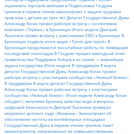
ограничить торговлю вейпами в Подмосковье
Госдума
приняла в первом чтении законопроект о защите трудовых
прав мам с детьми до трех лет
Депутат Государственной Думы
Александр Коган провел рабочую встречу с коллективом
компании «Теремъ» в Бронницах
Итоги недели
Дмитрий
Лысенков провел встречу с участниками СВО в Бронницах
В
Бронницах подвели итоги акции «Тепло для героя»
В
Бронницах продолжаются масштабные работы по ликвидации
последствий снегопадов
В Госдуме прошел ежегодный отчет
правительства
Поддержка бойцов и их семей — важнейшая
задача государства
Итоги недели
В преддверии 8 марта
депутат Государственной Думы Александр Коган провел
рабочую встречу с участницами сообщества «Нежный бизнес»
В преддверии 8 марта депутат Государственной Думы
Александр Коган провел рабочую встречу с участницами
сообщества «Нежный бизнес»
Итоги недели
Александр Коган
обсудил с жителями Бронниц качество воды и вопросы
цифровой безопасности
Дмитрий Лысенков проверил
капремонт детского сада «Вишенка»
Законопроект об
обеспечении чистоты на контейнерных площадках
Государственная Дума в первом чтении приняла пакет
законопроектов, направленных на совершенствование