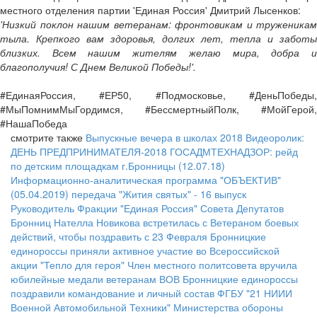
местного отделения партии 'Единая Россия' Дмитрий Лысенков:
'Низкий поклон нашим ветеранам: фронтовикам и труженикам
тыла. Крепкого вам здоровья, долгих лет, тепла и заботы
близких. Всем нашим жителям желаю мира, добра и
благополучия! С Днем Великой Победы!'.
#ЕдинаяРоссия, #ЕР50, #Подмосковье, #ДеньПобеды,
#МыПомнимМыГордимся, #БессмертныйПолк, #МойГерой,
#НашаПобеда
смотрите также
Выпускные вечера в школах 2018
Видеоролик:
ДЕНЬ ПРЕДПРИНИМАТЕЛЯ-2018
ГОСАДМТЕХНАДЗОР: рейд
по детским площадкам г.Бронницы (12.07.18)
Информационно-аналитическая программа "ОБЪЕКТИВ"
(05.04.2019)
передача "Жития святых" - 16 выпуск
Руководитель Фракции "Единая Россия" Совета Депутатов
Бронниц Нателла Новикова встретилась с Ветераном боевых
действий, чтобы поздравить с 23 Февраля
Бронницкие
единороссы приняли активное участие во Всероссийской
акции "Тепло для героя"
Член местного политсовета вручила
юбилейные медали ветеранам ВОВ
Бронницкие единороссы
поздравили командование и личный состав ФГБУ "21 НИИИ
Военной Автомобильной Техники" Министерства обороны