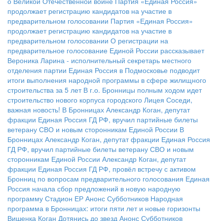
о Великой Отечественной войне
Партия «Единая Россия»
продолжает регистрацию кандидатов на участие в
предварительном голосовании
Партия «Единая Россия»
продолжает регистрацию кандидатов на участие в
предварительном голосовании
О регистрации на
предварительное голосование Единой России рассказывает
Вероника Ларина - исполнительный секретарь местного
отделения партии
Единая Россия в Подмосковье подводит
итоги выполнения народной программы в сфере жилищного
строительства за 5 лет
В г.о. Бронницы полным ходом идет
строительство нового корпуса городского Лицея
Соседи,
важная новость!
В Бронницах Александр Коган, депутат
фракции Единая Россия ГД РФ, вручил партийные билеты
ветерану СВО и новым сторонникам Единой России
В
Бронницах Александр Коган, депутат фракции Единая Россия
ГД РФ, вручил партийные билеты ветерану СВО и новым
сторонникам Единой России
Александр Коган, депутат
фракции Единая Россия ГД РФ, провёл встречу с активом
Бронниц по вопросам предварительного голосования
Единая
Россия начала сбор предложений в новую народную
программу
Стадион ЕР
Анонс Субботников
Народная
программа в Бронницах: итоги пяти лет и новые горизонты
Вишенка Коган
Дотянись до звезд
Анонс Субботников