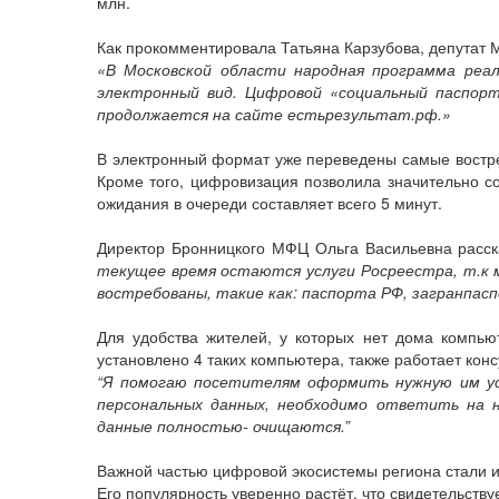
млн.
Как прокомментировала Татьяна Карзубова, депутат 
«В Московской области народная программа реал
электронный вид. Цифровой «социальный паспорт
продолжается на сайте естьрезультат.рф.»
В электронный формат уже переведены самые востр
Кроме того, цифровизация позволила значительно с
ожидания в очереди составляет всего 5 минут.
Директор Бронницкого МФЦ Ольга Васильевна расска
текущее время остаются услуги Росреестра, т.к 
востребованы, такие как: паспорта РФ, загранпас
Для удобства жителей, у которых нет дома комп
установлено 4 таких компьютера, также работает конс
“Я помогаю посетителям оформить нужную им усл
персональных данных, необходимо ответить на н
данные полностью- очищаются.”
Важной частью цифровой экосистемы региона стали 
Его популярность уверенно растёт, что свидетельств