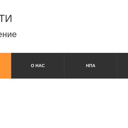
ТИ
ение
О НАС
НПА