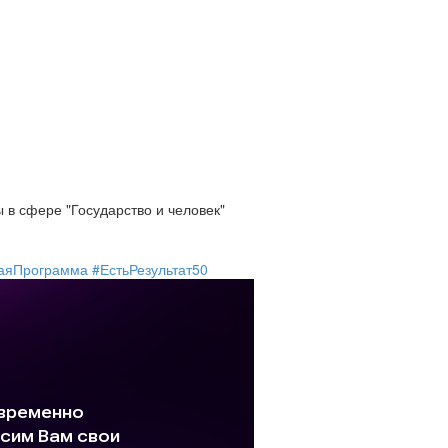
 в сфере "Государство и человек"
аяПрограмма #ЕстьРезультат50