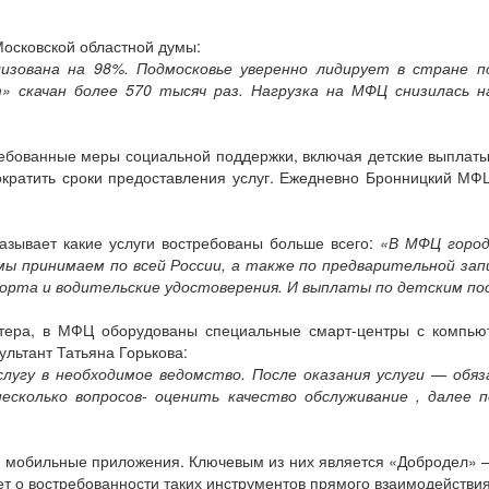
Московской областной думы:
изована на 98%. Подмосковье уверенно лидирует в стране по
» скачан более 570 тысяч раз. Нагрузка на МФЦ снизилась н
ебованные меры социальной поддержки, включая детские выплаты
ократить сроки предоставления услуг. Ежедневно Бронницкий МФ
зывает какие услуги востребованы больше всего:
«В МФЦ город
мы принимаем по всей России, а также по предварительной зап
порта и водительские удостоверения. И выплаты по детским по
ьютера, в МФЦ оборудованы специальные смарт-центры с компь
ультант Татьяна Горькова:
угу в необходимое ведомство. После оказания услуги — обяз
есколько вопросов- оценить качество обслуживание , далее 
и мобильные приложения. Ключевым из них является «Добродел» —
ует о востребованности таких инструментов прямого взаимодействия