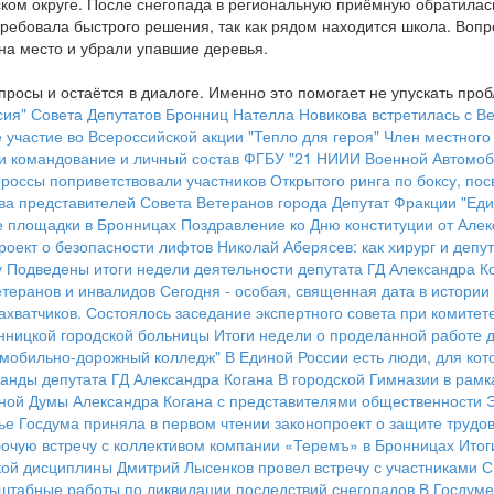
ом округе. После снегопада в региональную приёмную обратилась
 требовала быстрого решения, так как рядом находится школа. Во
а место и убрали упавшие деревья.
росы и остаётся в диалоге. Именно это помогает не упускать проб
ия" Совета Депутатов Бронниц Нателла Новикова встретилась с Ве
участие во Всероссийской акции "Тепло для героя"
Член местного
и командование и личный состав ФГБУ "21 НИИИ Военной Автомоб
россы поприветствовали участников Открытого ринга по боксу, п
ва представителей Совета Ветеранов города
Депутат Фракции "Еди
 площадки в Бронницах
Поздравление ко Дню конституции от Алек
роект о безопасности лифтов
Николай Аберясев: как хирург и деп
у
Подведены итоги недели деятельности депутата ГД Александра К
етеранов и инвалидов
Сегодня - особая, священная дата в истории
ахватчиков.
Состоялось заседание экспертного совета при комитете
нницкой городской больницы
Итоги недели о проделанной работе д
томобильно-дорожный колледж"
В Единой России есть люди, для кот
анды депутата ГД Александра Когана
В городской Гимназии в рам
нной Думы Александра Когана с представителями общественности
ье
Госдума приняла в первом чтении законопроект о защите трудов
очую встречу с коллективом компании «Теремъ» в Бронницах
Итог
кой дисциплины
Дмитрий Лысенков провел встречу с участниками 
штабные работы по ликвидации последствий снегопадов
В Госдуме