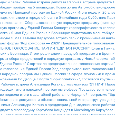
одах и сёлах
Рабочая встреча депутата
Рабочая встреча депутата 
обеды» пройдет на 5 площадках
Новая жизнь Автомобильно-дорож
еджа по Народной программе Единой России
Итоги недели: 20 апр
парк или сквер в городе обновят в ближайшие годы
Субботник Пар
о голосования
Сбор наказов в новую народную программу (пикеты)
дную программу Единой России
Концерт хореографического коллек
овка к 9 мая
Единая Россия в Бронницах подготовила масштабную
кануне 9 Мая
Татьяна Карзубова встретилась с бронничанами нака
шёл форум "Код комфорта — 2026"
Предварительное голосование 
ЛЬНОЕ ГОЛОСОВАНИЕ ПАРТИИ "ЕДИНАЯ РОССИЯ"
Коган в Гимна
сии в Бронницах
Итоги реализации народной программы в Бронни
рмат сбора предложений в народную программу
Новый формат сб
Единая Россия"
Стартовало предварительное голосование партии 
о голосования Единой России
Ход предварительного голосования 
и народной программы Единой РоссииР в сфере экономики и про
охранения
Во Дворце Спорта "Борисоглебский", состоялся круглый
Рабочая встреча Александра Когана с коллективом “21 НИИ”
Народ
подводит итоги народной программы в сфере "Государство и челов
ве подвели итоги масштабной работы по Народной программе "Ед
ониторинг доступности объектов социальной инфраструктуры для 
 визит Александра Когана в преддверии Дня медицинского работни
дидат в Мособлдуму Карзубова
Кандидат в Мособлдуму Карзубова
 - строительство и капитальные ремонты объектов
Народная прог