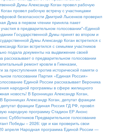
ственной Думы Александр Коган провел рабочую
 Коган провел рабочую встречу с участницами
цифровой безопасности
Дмитрий Лысенков проверил
ная Дума в первом чтении приняла пакет
участия в предварительном голосовании"«Единой
дании Государственной Думы принят во втором и
сударственной Думы Александр Коган встретился с
ександр Коган встретился с семьями участников
льно подала документы на выдвижение своей
а рассказывает о предварительном голосовании
апитальный ремонт кровли в Гимназии,
ти за преступления против исторической памяти о
ельном голосовании
Партия «Единая Россия»
голосование Единой России рассказывает Вероника
нения народной программы в сфере жилищного
жная новость!
В Бронницах Александр Коган,
В Бронницах Александр Коган, депутат фракции
 депутат фракции Единая Россия ГД РФ, провёл
овую народную программу
Стадион ЕР
Анонс
нонс Субботников
Предварительное голосование
тант Победы – 2026: где и как проверить свои
20 апреля
Народная программа Единой России —