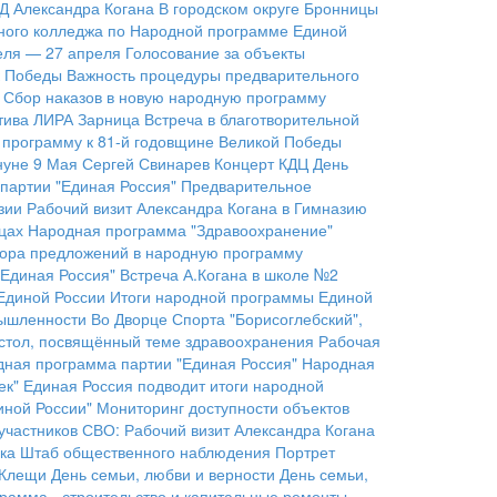
ГД Александра Когана
В городском округе Бронницы
ного колледжа по Народной программе Единой
еля — 27 апреля
Голосование за объекты
к Победы
Важность процедуры предварительного
Сбор наказов в новую народную программу
тива ЛИРА
Зарница
Встреча в благотворительной
 программу к 81-й годовщине Великой Победы
нуне 9 Мая
Сергей Свинарев
Концерт КДЦ
День
партии "Единая Россия"
Предварительное
зии
Рабочий визит Александра Когана в Гимназию
цах
Народная программа "Здравоохранение"
ора предложений в народную программу
"Единая Россия"
Встреча А.Когана в школе №2
Единой России
Итоги народной программы Единой
мышленности
Во Дворце Спорта "Борисоглебский",
 стол, посвящённый теме здравоохранения
Рабочая
ная программа партии "Единая Россия"
Народная
ек"
Единая Россия подводит итоги народной
иной России"
Мониторинг доступности объектов
участников СВО:
Рабочий визит Александра Когана
ка
Штаб общественного наблюдения
Портрет
Клещи
День семьи, любви и верности
День семьи,
рамма - строительство и капитальные ремонты