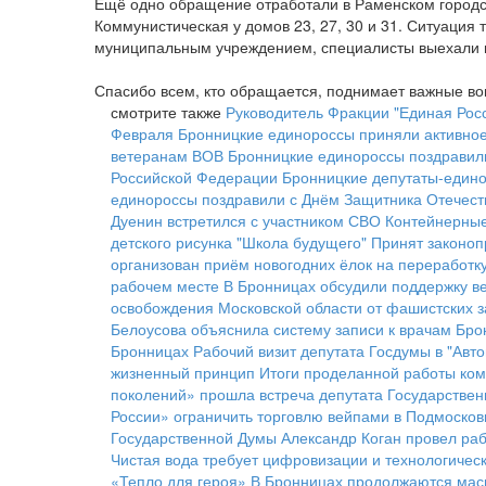
Ещё одно обращение отработали в Раменском городск
Коммунистическая у домов 23, 27, 30 и 31. Ситуация
муниципальным учреждением, специалисты выехали н
Спасибо всем, кто обращается, поднимает важные воп
смотрите также
Руководитель Фракции "Единая Росс
Февраля
Бронницкие единороссы приняли активное 
ветеранам ВОВ
Бронницкие единороссы поздравил
Российской Федерации
Бронницкие депутаты-едино
единороссы поздравили с Днём Защитника Отечест
Дуенин встретился с участником СВО
Контейнерные
детского рисунка "Школа будущего"
Принят законоп
организован приём новогодних ёлок на переработк
рабочем месте
В Бронницах обсудили поддержку в
освобождения Московской области от фашистских з
Белоусова объяснила систему записи к врачам Бро
Бронницах
Рабочий визит депутата Госдумы в "Ав
жизненный принцип
Итоги проделанной работы ком
поколений» прошла встреча депутата Государстве
России» ограничить торговлю вейпами в Подмосков
Государственной Думы Александр Коган провел раб
Чистая вода требует цифровизации и технологичес
«Тепло для героя»
В Бронницах продолжаются мас