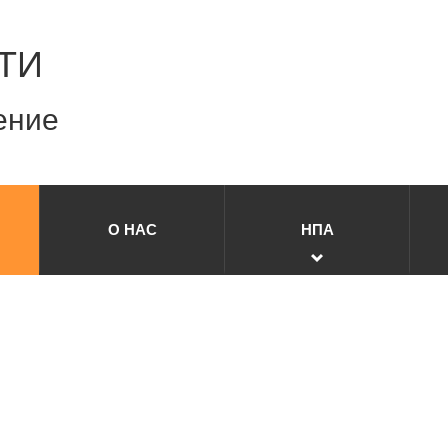
ТИ
ение
О НАС
НПА