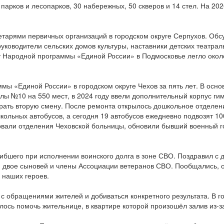
 парков и лесопарков, 30 набережных, 50 скверов и 14 стел. На 20
етарями первичных организаций в городском округе Серпухов. Обсу
руководители сельских домов культуры, наставники детских театра
у Народной программы «Единой России» в Подмосковье легло окол
ы «Единой России» в городском округе Чехов за пять лет. В осно
лы №10 на 550 мест, в 2024 году ввели дополнительный корпус гим
брать вторую смену. После ремонта открылось дошкольное отделен
школьных автобусов, а сегодня 19 автобусов ежедневно подвозят 1
овали отделения Чеховской больницы, обновили бывший военный г
гибшего при исполнении воинского долга в зоне СВО. Поздравил с
а, двое сыновей и члены Ассоциации ветеранов СВО. Пообщались, 
 наших героев.
 обращениями жителей и добиваться конкретного результата. В г
алось помочь жительнице, в квартире которой произошёл залив из-