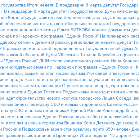
 государства
Итоги недели
В преддверии 8 марта депутат Государ
с»
В преддверии 8 марта депутат Государственной Думы Александр
ндр Коган обсудил с жителями Бронниц качество воды и вопросы 
об обеспечении чистоты на контейнерных площадках
Государствен
ние миграционной политики
Ольга БИТКОВА подала документы для 
фонда по Народной программе "Единой России"
На пленарном засе
оддержку семей с детьми
В рамках региональной недели депутат Го
и
В рамках региональной недели депутат Государственной Думы Ал
 Московской областной Думы VII созыва Татьяна Карзубова официа
и "Единая Россия"
ДШИ после капитального ремонта
Нина Корнеев
ка многодетных семей по Народной программе «Единой России»
К
ая школа», вышел на этап госэкспертизы
Уголовная ответственнос
ия» продолжает регистрацию кандидатов на участие в предварит
предварительном голосовании
О регистрации на предварительное 
ления партии
Единая Россия в Подмосковье подводит итоги выпол
ом идет строительство нового корпуса городского Лицея
Соседи, ва
ртийные билеты ветерану СВО и новым сторонникам Единой России
етерану СВО и новым сторонникам Единой России
Александр Коган,
ельного голосования
Единая Россия начала сбор предложений в н
ги пяти лет и новые горизонты
Вишенка Коган
Дотянись до звезд
А
 России в Подмосковье зарегистрировались почти 650 человек
Дик
как проверить свои знания в Бронницах
Итоги недели: 13 апреля — 