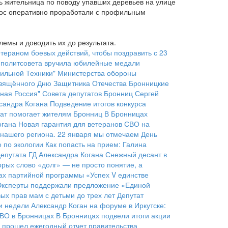
 жительница по поводу упавших деревьев на улице
прос оперативно проработали с профильным
лемы и доводить их до результата.
тераном боевых действий, чтобы поздравить с 23
 политсовета вручила юбилейные медали
ильной Техники" Министерства обороны
освящённого Дню Защитника Отечества
Бронницкие
ная Россия" Совета депутатов Бронниц Сергей
сандра Когана
Подведение итогов конкурса
утат помогает жителям Бронниц
В Бронницах
огана
Новая гарантия для ветеранов СВО на
 нашего региона. 22 января мы отмечаем День
 по экологии
Как попасть на прием: Галина
епутата ГД Александра Когана
Снежный десант в
орых слово «долг» — не просто понятие, а
ках партийной программы «Успех V единстве
Эксперты поддержали предложение «Единой
ых прав мам с детьми до трех лет
Депутат
и недели
Александр Коган на форуме в Иркутске:
СВО в Бронницах
В Бронницах подвели итоги акции
 прошел ежегодный отчет правительства