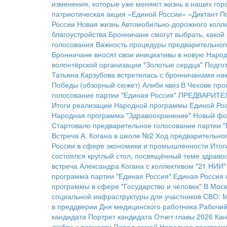
изменения, которые уже меняют жизнь в наших гор
патриотическая акция «Единой России» «Диктант П
России
Новая жизнь Автомобильно-дорожного колл
благоустройства
Бронничане смогут выбрать, какой 
голосования
Важность процедуры предварительног
Бронничане вносят свои инициативы в новую Наро
волонтёрской организации "Золотые сердца"
Подгот
Татьяна Карзубова встретилась с бронничанами на
Победы (обзорный сюжет)
Алиби квиз
В Чехове про
голосование партии "Единая Россия"
ПРЕДВАРИТЕ
Итоги реализации Народной программы Единой Рос
Народная программа "Здравоохранение"
Новый фо
Стартовало предварительное голосование партии "
Встреча А. Когана в школе №2
Ход предварительног
России в сфере экономики и промышленности
Итог
состоялся круглый стол, посвящённый теме здраво
встреча Александра Когана с коллективом "21 НИИ"
программа партии "Единая Россия"
Единая Россия 
программы в сфере "Государство и человек"
В Моск
социальной инфраструктуры для участников СВО:
М
в преддверии Дня медицинского работника
Рабочий
кандидата
Портрет кандидата
Отчет главы 2026
Кан
любви и верности
Парад семей
Народная программа