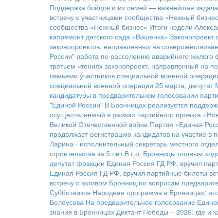
Поддержка бойцов и их семей — важнейшая задача
встречу с участницами сообщества «Нежный бизне
сообщества «Нежный бизнес»
Итоги недели
Алекса
капремонт детского сада «Вишенка»
Законопроект 
законопроектов, направленных на совершенствова
России"
работа по расселению аварийного жилого 
третьем чтениях законопроект, направленный на п
семьями участников специальной военной операци
специальной военной операции
25 марта, депутат
кандидатуры в предварительном голосовании парти
"Единой России"
В Бронницах реализуется поддерж
осуществляемый в рамках партийного проекта «Нов
Великой Отечественной войне
Партия «Единая Росс
продолжает регистрацию кандидатов на участие в 
Ларина - исполнительный секретарь местного отде
строительства за 5 лет
В г.о. Бронницы полным ход
депутат фракции Единая Россия ГД РФ, вручил па
Единая Россия ГД РФ, вручил партийные билеты в
встречу с активом Бронниц по вопросам предварит
Субботников
Народная программа в Бронницах: ито
Белоусова
На предварительное голосование Единой
знания в Бронницах
Диктант Победы – 2026: где и 