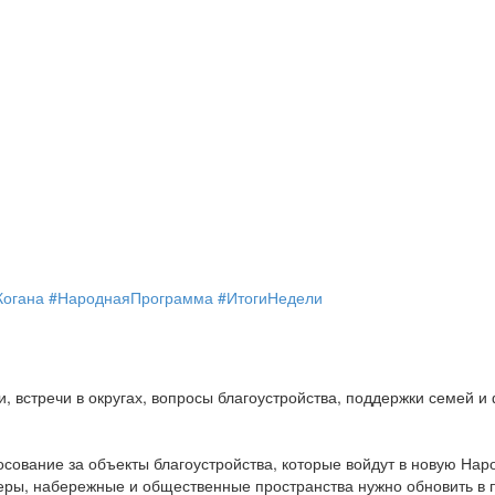
Когана
#НароднаяПрограмма
#ИтогиНедели
, встречи в округах, вопросы благоустройства, поддержки семей
осование за объекты благоустройства, которые войдут в новую На
кверы, набережные и общественные пространства нужно обновить в 