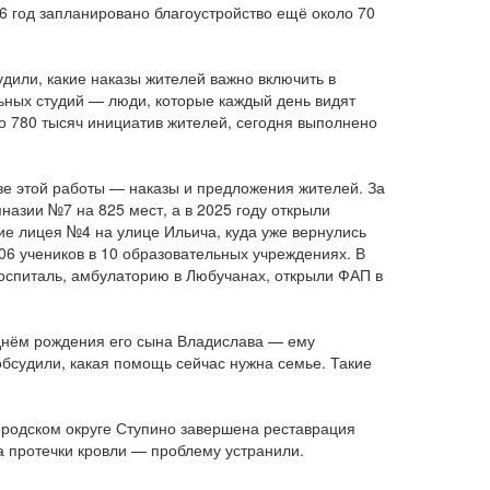
26 год запланировано благоустройство ещё около 70
дили, какие наказы жителей важно включить в
льных студий — люди, которые каждый день видят
о 780 тысяч инициатив жителей, сегодня выполнено
ве этой работы — наказы и предложения жителей. За
назии №7 на 825 мест, а в 2025 году открыли
ие лицея №4 на улице Ильича, куда уже вернулись
006 учеников в 10 образовательных учреждениях. В
оспиталь, амбулаторию в Любучанах, открыли ФАП в
 днём рождения его сына Владислава — ему
обсудили, какая помощь сейчас нужна семье. Такие
ородском округе Ступино завершена реставрация
за протечки кровли — проблему устранили.