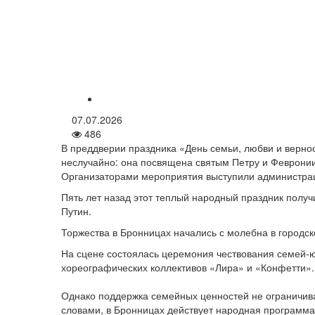
07.07.2026
486
В преддверии праздника «День семьи, любви и вернос
неслучайно: она посвящена святым Петру и Февронии
Организаторами мероприятия выступили администрац
Пять лет назад этот теплый народный праздник полу
Путин.
Торжества в Бронницах начались с молебна в городс
На сцене состоялась церемония чествования семей-ю
хореографических коллективов «Лира» и «Конфетти».
Однако поддержка семейных ценностей не ограничива
словами, в Бронницах действует народная программа