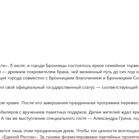
ти», 5 июля, в городе Бронницы состоялось яркое семейное торжес
 — древним покровителям брака, чей жизненный путь до сих пор 
ия города совместно с Бронницким благочинием и Бронницким С
чил свой официальный государственный статус — соответствующий 
ком храме. После его завершения праздничная программа перемес
биляров с вручением памятных подарков. Далее жителей ждал ярк
 А так же выступление специального гостя — Александра Грина, п
ется лишь этим праздничным днем. Чтобы эти ценности воплощали
 «Единой России». За сухими формулировками партийных проектов