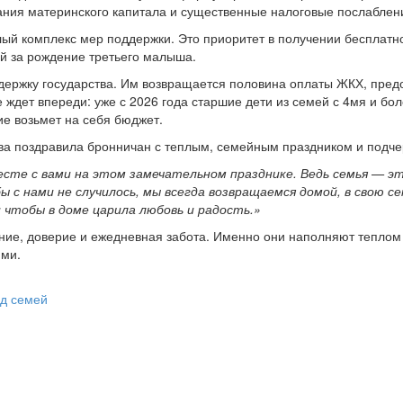
ания материнского капитала и существенные налоговые послаблен
лый комплекс мер поддержки. Это приоритет в получении бесплатног
ей за рождение третьего малыша.
ддержку государства. Им возвращается половина оплаты ЖКХ, пре
 ждет впереди: уже с 2026 года старшие дети из семей с 4мя и бол
ие возьмет на себя бюджет.
ва поздравила бронничан с теплым, семейным праздником и подчер
сте с вами на этом замечательном празднике. Ведь семья — эт
бы с нами не случилось, мы всегда возвращаемся домой, в свою 
и чтобы в доме царила любовь и радость.»
ение, доверие и ежедневная забота. Именно они наполняют теплом
ими.
д семей