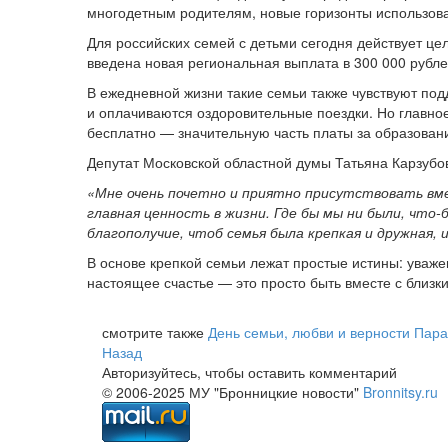
многодетным родителям, новые горизонты использов
Для российских семей с детьми сегодня действует це
введена новая региональная выплата в 300 000 рубл
В ежедневной жизни такие семьи также чувствуют по
и оплачиваются оздоровительные поездки. Но главное
бесплатно — значительную часть платы за образован
Депутат Московской областной думы Татьяна Карзубо
«Мне очень почетно и приятно присутствовать вме
главная ценность в жизни. Где бы мы ни были, что-
благополучие, чтоб семья была крепкая и дружная, 
В основе крепкой семьи лежат простые истины: уваж
настоящее счастье — это просто быть вместе с близк
смотрите также
День семьи, любви и верности
Пара
Назад
Авторизуйтесь, чтобы оставить комментарий
© 2006-2025 МУ "Бронницкие новости"
Bronnitsy.ru