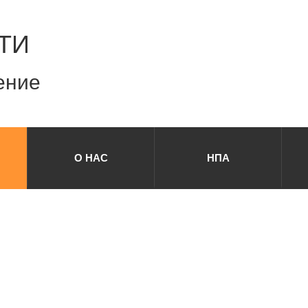
ТИ
ение
О НАС
НПА