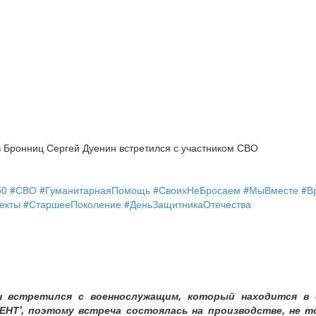
в Бронниц Сергей Дуенин встретился с участником СВО
50 #СВО #ГуманитарнаяПомощь #СвоихНеБросаем #МыВместе #В
екты #СтаршееПоколение #ДеньЗащитникаОтечества
н встретился с военнослужащим, который находится в 
НТ', поэтому встреча состоялась на производстве, не то