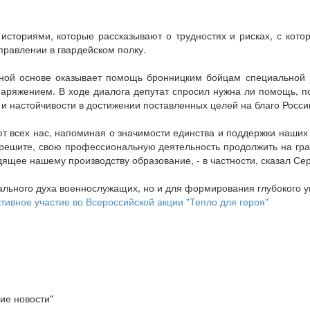
историями, которые рассказывают о трудностях и рисках, с ко
правлении в гвардейском полку.
нной основе оказывает помощь бронницким бойцам специальной 
наряжением. В ходе диалога депутат спросил нужна ли помощь, 
 и настойчивости в достижении поставленных целей на благо Росси
т всех нас, напоминая о значимости единства и поддержки наших 
 решите, свою профессиональную деятельность продолжить на гра
дящее нашему производству образование, - в частности, сказал Се
ального духа военнослужащих, но и для формирования глубокого у
ивное участие во Всероссийской акции "Тепло для героя"
ие новости"