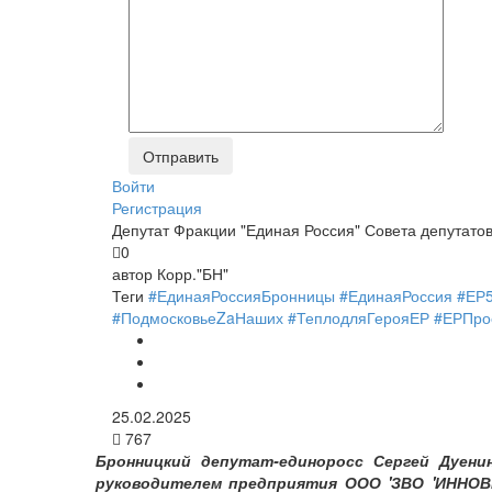
Войти
Регистрация
Депутат Фракции "Единая Россия" Совета депутато
0
автор
Корр."БН"
Теги
#ЕдинаяРоссияБронницы #ЕдинаяРоссия #ЕР
#ПодмосковьеZaНаших #ТеплодляГерояЕР #ЕРПро
25.02.2025
767
Бронницкий депутат-единоросс Сергей Дуени
руководителем предприятия ООО 'ЗВО 'ИННОВЕ