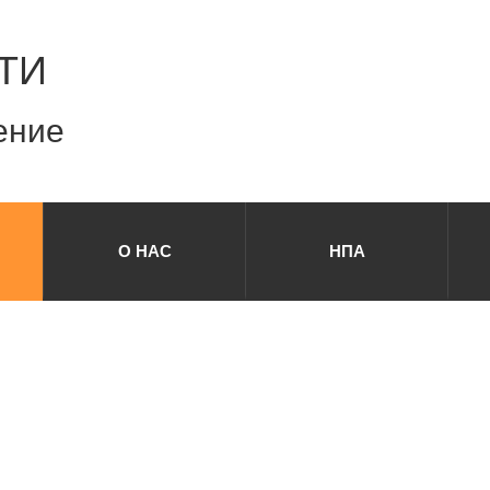
ТИ
ение
О НАС
НПА