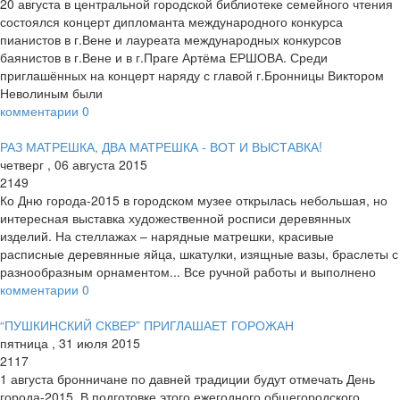
20 августа в центральной городской библиотеке семейного чтения
состоялся концерт дипломанта международного конкурса
пианистов в г.Вене и лауреата международных конкурсов
баянистов в г.Вене и в г.Праге Артёма ЕРШОВА. Среди
приглашённых на концерт наряду с главой г.Бронницы Виктором
Неволиным были
комментарии
0
РАЗ МАТРЕШКА, ДВА МАТРЕШКА - ВОТ И ВЫСТАВКА!
четверг
,
06
августа
2015
2149
Ко Дню города-2015 в городском музее открылась небольшая, но
интересная выставка художественной росписи деревянных
изделий. На стеллажах – нарядные матрешки, красивые
расписные деревянные яйца, шкатулки, изящные вазы, браслеты с
разнообразным орнаментом... Все ручной работы и выполнено
комментарии
0
“ПУШКИНСКИЙ СКВЕР” ПРИГЛАШАЕТ ГОРОЖАН
пятница
,
31
июля
2015
2117
1 августа бронничане по давней традиции будут отмечать День
города-2015. В подготовке этого ежегодного общегородского