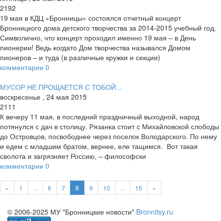
2192
19 мая в КДЦ «Бронницы» состоялся отчетный концерт
Бронницкого дома детского творчества за 2014-2015 учебный год.
Символично, что концерт проходил именно 19 мая – в День
пионерии! Ведь когда­то Дом творчества назывался Домом
пионеров – и туда (в различные кружки и секции)
комментарии
0
МУСОР НЕ ПРОЩАЕТСЯ С ТОБОЙ...
воскресенье
,
24
мая
2015
2111
К вечеру 11 мая, в последний праздничный выходной, народ
потянулся с дач в столицу. Рязанка стоит с Михайловской слободы
до Островцов, посвободнее через поселок Володарского. По нему
и едем с младшим братом, вернее, еле тащимся. ­ Вот такая
сволота и загрязняет Россию, – философски
комментарии
0
«
1
...
6
7
8
9
10
...
15
»
© 2006-2025 МУ "Бронницкие новости"
Bronnitsy.ru