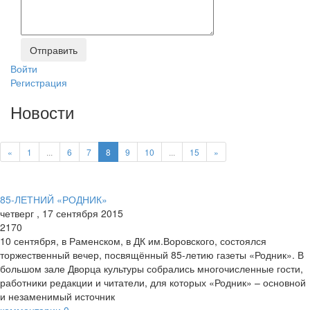
Войти
Регистрация
Новости
«
1
...
6
7
8
9
10
...
15
»
85-ЛЕТНИЙ «РОДНИК»
четверг
,
17
сентября
2015
2170
10 сентября, в Раменском, в ДК им.Воровского, состоялся
торжественный вечер, посвящённый 85-­летию газеты «Родник». В
большом зале Дворца культуры собрались многочисленные гости,
работники редакции и читатели, для которых «Родник» – основной
и незаменимый источник