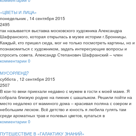
комментарии
0
«ЦВЕТЫ И ЛИЦА»
понедельник
,
14
сентября
2015
2495
так называется выставка московского художника Александра
Шафранского, которая открылась в музее истории г.Бронницы.
Каждый, кто пришел сюда, мог не только посмотреть картины, но и
познакомиться с художником, задать интересующие вопросы и
спросить совета. Александр Степанович Шафранский – член
комментарии
0
МУСОРЛЕНД?
суббота
,
12
сентября
2015
2507
В кои-то веки приехали недавно с мужем в гости к моей маме. Я
собрала близкую родню на пикник с шашлыком. Решили пойти на
место недалеко от маминого дома – красивая поляна с озером и
небольшим леском. Всё детство и юность я любила гулять там
среди ароматных трав и полевых цветов, купаться в
комментарии
0
ПУТЕШЕСТВИЕ В «ГАЛАКТИКУ ЗНАНИЙ»