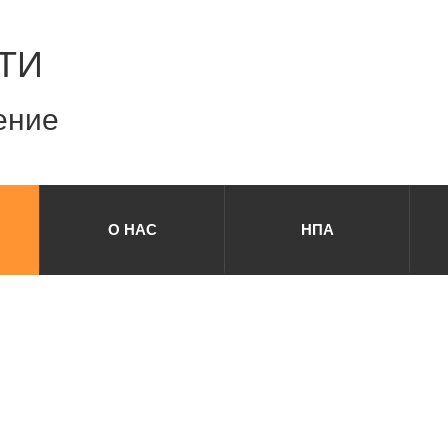
ТИ
ение
О НАС
НПА