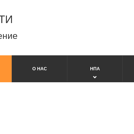
ТИ
ение
О НАС
НПА