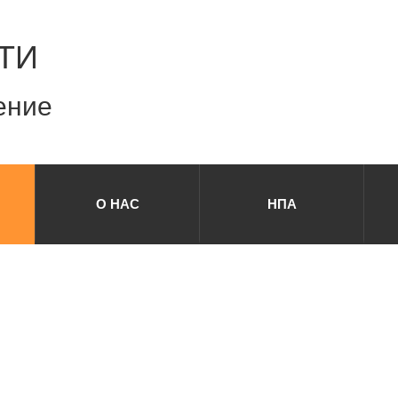
ТИ
ение
О НАС
НПА