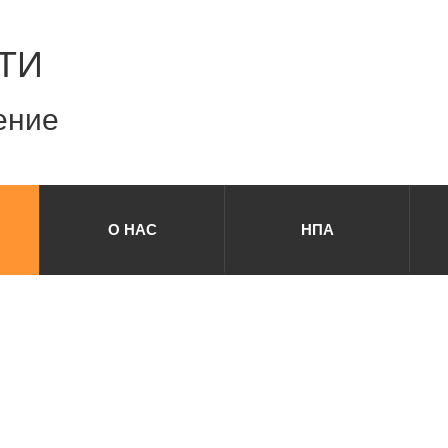
ТИ
ение
О НАС
НПА