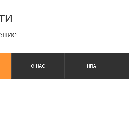
ТИ
ение
О НАС
НПА