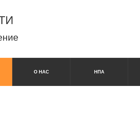
ТИ
ение
О НАС
НПА