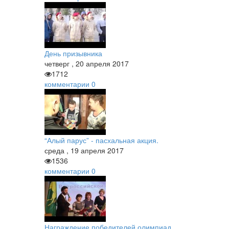
День призывника
четверг
,
20
апреля
2017
1712
комментарии
0
“Алый парус” - пасхальная акция.
среда
,
19
апреля
2017
1536
комментарии
0
Награждение победителей олимпиад