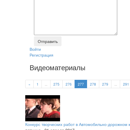
Войти
Регистрация
Видеоматериалы
«
1
...
275
276
277
278
279
...
291
Конкурс творческих работ в Автомобильно-дорожном 