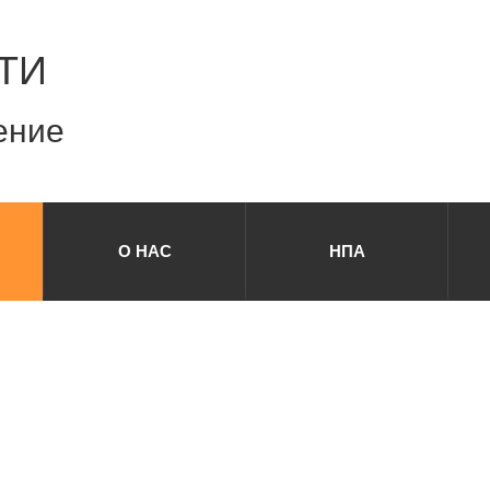
ТИ
ение
О НАС
НПА