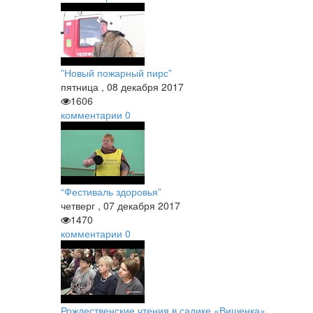
”Новый пожарный пирс”
пятница
,
08
декабря
2017
1606
комментарии
0
“Фестиваль здоровья”
четверг
,
07
декабря
2017
1470
комментарии
0
Рождественские чтения в садике «Вишенка»