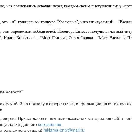
о, как волновались девочки перед каждым своим выступлением: у кого­то
е, это – я”, кулинарный конкурс “Хозяюшка”, интеллектуальный – “Васил
а, они определили победителей: Элеонора Евтеева получила главный тит
, Ирина Кирсанова – “Мисс Грация”, Олеся Яврова – “Мисс Василиса Пр
ие новости"
ой службой по надзору в сфере связи, информационных технологи
ти
прещено. При согласованном использовании материалов сайта не
ть условия данного
соглашения
.
а рекламного отдела:
reklama-bntv@mail.ru