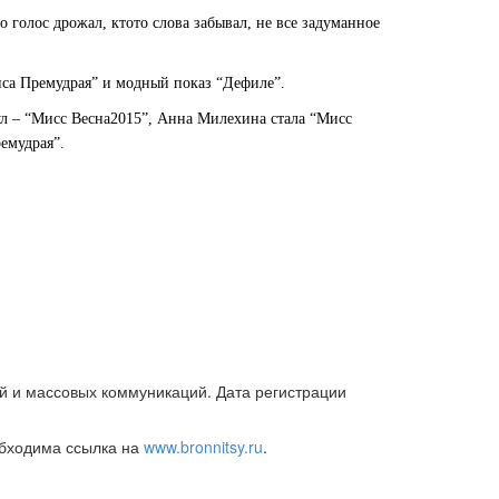
 голос дрожал, кто­то слова забывал, не все задуманное
иса Премудрая” и модный показ “Дефиле”.
ул – “Мисс Весна­2015”, Анна Милехина стала “Мисс
емудрая”.
й и массовых коммуникаций. Дата регистрации
обходима ссылка на
www.bronnitsy.ru
.