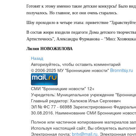
Готовят к этому именно такие детские конкурсы! Было видн
получалось. Но главное, все они очень старались.
Шоу проходило в четыре этапа: приветствие “Здравствуйт
В состав жюри входили педагоги Дома детского творчеств
Артистичнось”, Александра Фурманова – “Мисс Хозяюшка”
Лилия НОВОЖИЛОВА
Назад
Авторизуйтесь, чтобы оставить комментарий
© 2006-2025 МУ "Бронницкие новости"
Bronnitsy.ru
СМИ "Бронницкие новости" 12+
Учредитель: Муниципальное учреждение "Бронницк
Главный редактор: Халюков Илья Сергеевич
ЭЛ № ФС 77 - 66988 Зарегистрированно Федеральн
30.08.2016. Наименование СМИ Бронницкие новос
Полное или частичное копирование материалов за
Используя настоящий сайт, Вы обязуетесь выполня
Электронная почта:
bntv@mail.ru.
Электронная почт