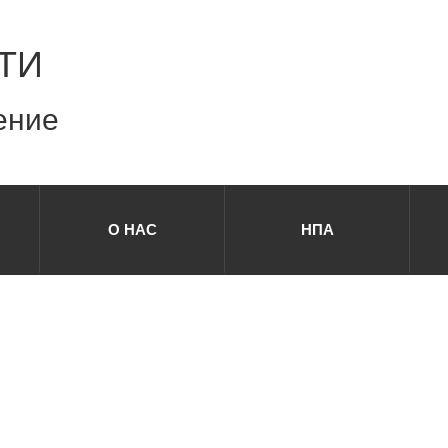
ТИ
ение
О НАС
НПА