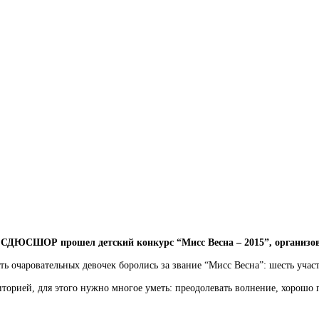
е СДЮСШОР прошел детский конкурс “Мисс Весна – 2015”, организо
ь очаровательных девочек боролись за звание “Мисс Весна”: шесть учас
орией, для этого нужно многое уметь: преодолевать волнение, хорошо г