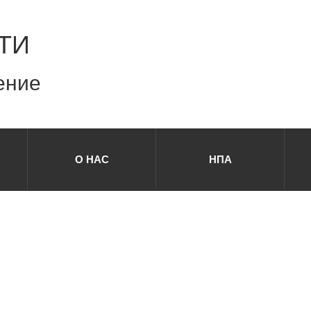
ТИ
ение
О НАС
НПА