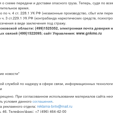
о схеме передачи и доставки опасного груза. Теперь, судя по вс
длительное время.
 по ч. 4 ст. 228.1 УК РФ (незаконные производство, сбыт или пер
 ч. 3 ст.229.1 УК РФ (контрабанда наркотических средств, психотр
сечения в виде заключения под стражу.
овской области: (499)152­53­52, электронная почта доверия 
 связей (499)152­20­95; сайт Управления: www.gnkmo.ru
ие новости"
ой службой по надзору в сфере связи, информационных технологи
ти
прещено. При согласованном использовании материалов сайта не
ть условия данного
соглашения
.
а рекламного отдела:
reklama-bntv@mail.ru
д. 46. Телефон/факс: +7 (496) 464-42-00