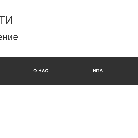
ТИ
ение
О НАС
НПА