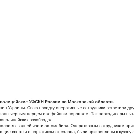
ополицейские УФСКН России по Московской области.
анин Украины. Свою находку оперативные сотрудники встретили дру
ыпаны черным перцем с кофейным порошком. Так наркодилеры пыт
кополицейских возобладал.
 полостях задней части автомобиля. Оперативным сотрудникам при
ющие свертки с наркотиком от салона, были прикреплены к кузов