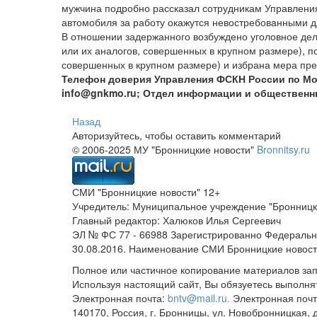
мужчина подробно рассказал сотрудникам Управления 
автомобиля за работу окажутся невостребованными 
В отношении задержанного возбуждено уголовное дело
или их аналогов, совершенных в крупном размере), по
совершенных в крупном размере) и избрана мера пре
Телефон доверия Управления ФСКН России по Моск
info@gnkmo.ru; Отдел информации и общественных
Назад
Авторизуйтесь, чтобы оставить комментарий
© 2006-2025 МУ "Бронницкие новости"
Bronnitsy.ru
СМИ "Бронницкие новости" 12+
Учредитель: Муниципальное учреждение "Бронницк
Главный редактор: Халюков Илья Сергеевич
ЭЛ № ФС 77 - 66988 Зарегистрированно Федеральн
30.08.2016. Наименование СМИ Бронницкие новос
Полное или частичное копирование материалов за
Используя настоящий сайт, Вы обязуетесь выполня
Электронная почта:
bntv@mail.ru.
Электронная почт
140170, Россия, г. Бронницы, ул. Новобронницкая, 