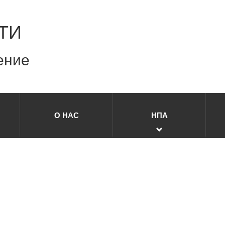
ТИ
ение
О НАС
НПА