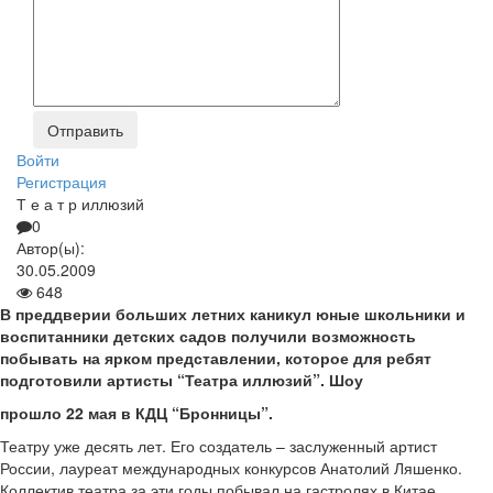
Войти
Регистрация
Т е а т р иллюзий
0
Автор(ы):
30.05.2009
648
В преддверии больших летних каникул юные школьники и
воспитанники детских садов получили возможность
побывать на ярком представлении, которое для ребят
подготовили артисты “Театра иллюзий”. Шоу
прошло 22 мая в КДЦ “Бронницы”.
Театру уже десять лет. Его создатель – заслуженный артист
России, лауреат международных конкурсов Анатолий Ляшенко.
Коллектив театра за эти годы побывал на гастролях в Китае,