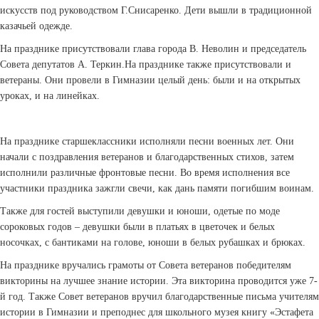
искусств под руководством Г.Снисаренко. Дети вышли в традиционной
казачьей одежде.
На празднике присутствовали глава города В. Неволин и председатель
Совета депутатов А. Теркин.На празднике также присутствовали и
ветераны. Они провели в Гимназии целый день: были и на открытых
уроках, и на линейках.
На празднике старшеклассники исполняли песни военных лет. Они
начали с поздравления ветеранов и благодарственных стихов, затем
исполнили различные фронтовые песни. Во время исполнения все
участники праздника зажгли свечи, как дань памяти погибшим воинам.
Также для гостей выступили девушки и юноши, одетые по моде
сороковых годов – девушки были в платьях в цветочек и белых
носочках, с бантиками на голове, юноши­ в белых рубашках и брюках.
На празднике вручались грамоты от Совета ветеранов победителям
викторины на лучшее знание истории. Эта викторина проводится уже 7­
й год. Также Совет ветеранов вручил благодарственные письма учителям
истории в Гимназии и преподнес для школьного музея книгу «Эстафета