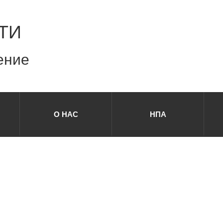
ТИ
ение
О НАС
НПА