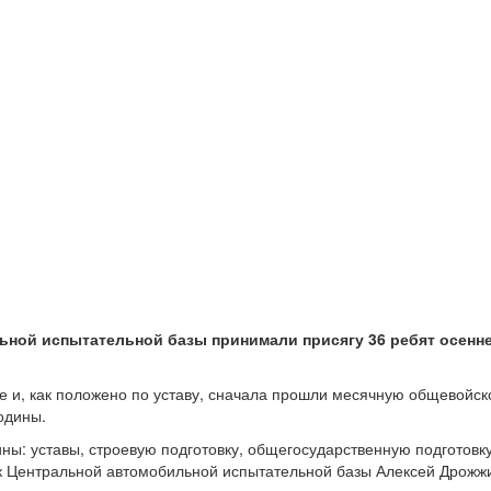
ьной испытательной базы принимали присягу 36 ребят осенне
 и, как положено по уставу, сначала прошли месячную общевойско
одины.
ны: уставы, строевую подготовку, общегосударственную подготовк
к Центральной автомобильной испытательной базы Алексей Дрожжи