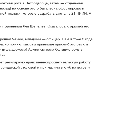
клетная рота в Петродворце, затем — отдельная
 назад) на основе этого батальона сформировали
ной техники, которые разрабатываются в 21 НИИИ. А
 г.Бронницы Лев Шепелев. Оказалось, с армией его
прошел Чечню, младший — офицер. Сам я тоже 2 года
расно помню, как сам принимал присягу: это было в
 — душа дрожала! Армия сыграла большую роль в
тва.
дет регулярную нравственнопросветительскую работу
солдатской столовой и пригласили в клуб на встречу