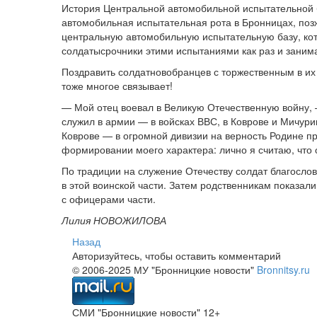
История Центральной автомобильной испытательной б
автомобильная испытательная рота в Бронницах, позж
центральную автомобильную испытательную базу, кот
солдатысрочники этими испытаниями как раз и заним
Поздравить солдатновобранцев с торжественным в их
тоже многое связывает!
— Мой отец воевал в Великую Отечественную войну,
служил в армии — в войсках ВВС, в Коврове и Мичури
Коврове — в огромной дивизии на верность Родине п
формировании моего характера: лично я считаю, что 
По традиции на служение Отечеству солдат благосло
в этой воинской части. Затем родственникам показали
с офицерами части.
Лилия НОВОЖИЛОВА
Назад
Авторизуйтесь, чтобы оставить комментарий
© 2006-2025 МУ "Бронницкие новости"
Bronnitsy.ru
СМИ "Бронницкие новости" 12+