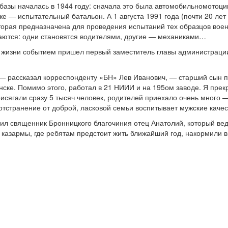
азы началась в 1944 году: сначала это была автомобильномотоци
е — испытательный батальон. А 1 августа 1991 года (почти 20 лет
орая предназначена для проведения испытаний тех образцов воен
аются: одни становятся водителями, другие — механиками…
 жизни событием пришел первый заместитель главы администрации
 — рассказал корреспонденту «БН» Лев Иванович, — старший сын 
нске. Помимо этого, работал в 21 НИИИ и на 195ом заводе. Я прек
рисягали сразу 5 тысяч человек, родителей приехало очень много
отстранение от доброй, ласковой семьи воспитывает мужские качес
вил священник Бронницкого благочиния отец Анатолий, который ве
 казармы, где ребятам предстоит жить ближайший год, накормили в 