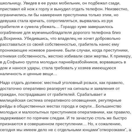
школьницу. Увидев в ее руках мобильник, он подбежал сзади,
приставил ей нож к горлу и вынудил отдать телефон. Неизвестно,
ограничились ли бы намерения преступника только этим, но
девушка стала кричать, сопротивляться, вырвалась из рук
грабителя и сумела убежать… Гораздо хуже завершилось
ограбление для мужчины­обладателя дорогого телефона близ
д.Вохринка. Убедившись, что владелец не хочет добровольно
расставаться со своей собственностью, грабитель нанес ему
проникающее ножевое ранение. Были случаи, когда преступники,
отнимая собственность, жестоко избивали свои жертвы. К примеру,
в д.Софьино группа молодых парней­разбойников, ворвавшись в
дом и нанося удары, стала требовать у хозяев имеющуюся
наличность и ценные вещи…
Надо отдать должное: местный уголовный розыск, как правило,
достаточно оперативно реагирует на сигналы и заявления от
граждан, пострадавших от грабителей. Срабатывает и
милицейская система оперативного оповещения, регулярные
рейды в общественных местах города и округи…Большинство
молодых и малоопытных преступников оперативники, как правило,
задерживают по горячим следам. И те зачастую столь же быстро
признаются в совершенном преступлении… Но, к сожалению,
сегодня мы имеем дело не с отдельными юнцами­”отморозками”, а