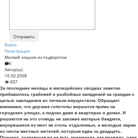
Войти
Регистрация
Мелкий хищник из подворотни
0
Автор(ы):
15.02.2008
937
За последние месяцы в милицейских сводках заметно
прибавилось грабежей и разбойных нападений на граждан с
целью завладения их личным имуществом. Обращает
внимание, что дерзкие гоп­стопы вершатся прямо на
городских улицах, а подчас даже в квартирах и домах. И
решаются на это отнюдь не заезжие матерые бандюги,
вернувшиеся из мест не столь отдаленных, а молодые парни
из числа местных жителей, которым едва за двадцать.
Причина, толкающая их на путь криминала, как правило, одна