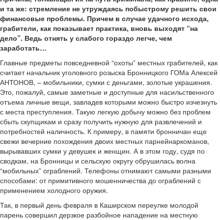
и та же: стремление не утруждаясь по­быстрому решить свои
финансовые проблемы. Причем в случае удачного исхода,
грабители, как показывает практика, вновь выходят “на
дело”. Ведь отнять у слабого гораздо легче, чем
заработать…
Главные предметы повседневной “охоты” местных грабителей, как
считает начальник уголовного розыска Бронницкого ГОМа Алексей
АНТОНОВ, – мобильники, сумки с деньгами, золотые украшения.
Это, пожалуй, самые заметные и доступные для насильственного
отъема личные вещи, завладев которыми можно быстро изчезнуть
с места преступления. Такую легкую добычу можно без проблем
сбыть скупщикам и сразу получить нужную для развлечений и
потребностей наличность. К примеру, в памяти бронничан еще
свежи вечерние похождения двоих местных парней­наркоманов,
вырывавших сумки у девушек и женщин. А в этом году, судя по
сводкам, на Бронницы и сельскую округу обрушилась волна
“мобильных” ограблений. Телефоны отнимают самыми разными
способами: от примитивного мошенничества до ограблений с
применением холодного оружия.
Так, в первый день февраля в Каширском переулке молодой
парень совершил дерзкое разбойное нападение на местную