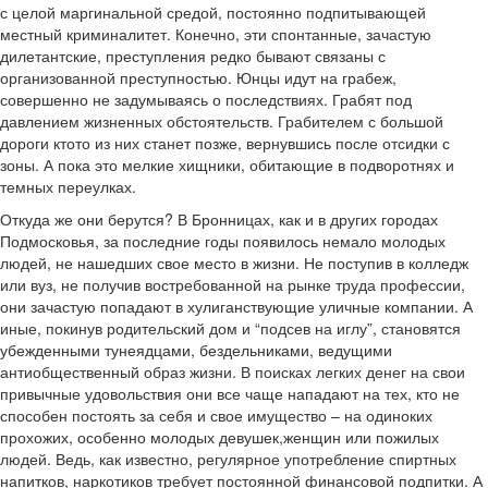
с целой маргинальной средой, постоянно подпитывающей
местный криминалитет. Конечно, эти спонтанные, зачастую
дилетантские, преступления редко бывают связаны с
организованной преступностью. Юнцы идут на грабеж,
совершенно не задумываясь о последствиях. Грабят под
давлением жизненных обстоятельств. Грабителем с большой
дороги кто­то из них станет позже, вернувшись после отсидки с
зоны. А пока это мелкие хищники, обитающие в подворотнях и
темных переулках.
Откуда же они берутся? В Бронницах, как и в других городах
Подмосковья, за последние годы появилось немало молодых
людей, не нашедших свое место в жизни. Не поступив в колледж
или вуз, не получив востребованной на рынке труда профессии,
они зачастую попадают в хулиганствующие уличные компании. А
иные, покинув родительский дом и “подсев на иглу”, становятся
убежденными тунеядцами, бездельниками, ведущими
антиобщественный образ жизни. В поисках легких денег на свои
привычные удовольствия они все чаще нападают на тех, кто не
способен постоять за себя и свое имущество – на одиноких
прохожих, особенно молодых девушек,женщин или пожилых
людей. Ведь, как известно, регулярное употребление спиртных
напитков, наркотиков требует постоянной финансовой подпитки. А