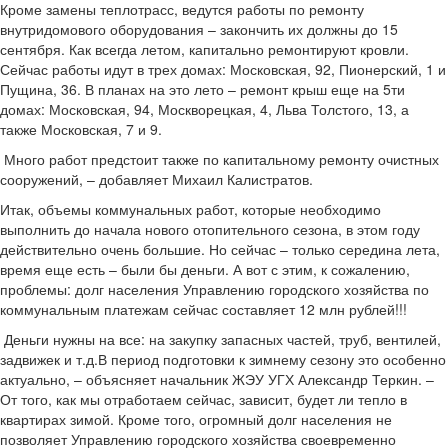
Кроме замены теплотрасс, ведутся работы по ремонту
внутридомового оборудования – закончить их должны до 15
сентября. Как всегда летом, капитально ремонтируют кровли.
Сейчас работы идут в трех домах: Московская, 92, Пионерский, 1 и
Пущина, 36. В планах на это лето – ремонт крыш еще на 5­ти
домах: Московская, 94, Москворецкая, 4, Льва Толстого, 13, а
также Московская, 7 и 9.
­ Много работ предстоит также по капитальному ремонту очистных
сооружений, – добавляет Михаил Калистратов.
Итак, объемы коммунальных работ, которые необходимо
выполнить до начала нового отопительного сезона, в этом году
действительно очень большие. Но сейчас – только середина лета,
время еще есть – были бы деньги. А вот с этим, к сожалению,
проблемы: долг населения Управлению городского хозяйства по
коммунальным платежам сейчас составляет 12 млн рублей!!!
­ Деньги нужны на все: на закупку запасных частей, труб, вентилей,
задвижек и т.д.В период подготовки к зимнему сезону это особенно
актуально, – объясняет начальник ЖЭУ УГХ Александр Теркин. –
От того, как мы отработаем сейчас, зависит, будет ли тепло в
квартирах зимой. Кроме того, огромный долг населения не
позволяет Управлению городского хозяйства своевременно