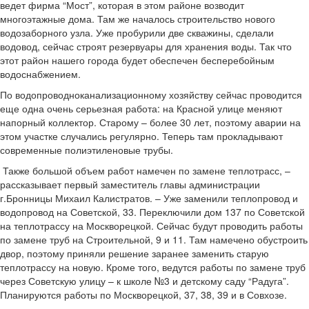
ведет фирма “Мост”, которая в этом районе возводит
многоэтажные дома. Там же началось строительство нового
водозаборного узла. Уже пробурили две скважины, сделали
водовод, сейчас строят резервуары для хранения воды. Так что
этот район нашего города будет обеспечен бесперебойным
водоснабжением.
По водопроводно­канализационному хозяйству сейчас проводится
еще одна очень серьезная работа: на Красной улице меняют
напорный коллектор. Старому – более 30 лет, поэтому аварии на
этом участке случались регулярно. Теперь там прокладывают
современные полиэтиленовые трубы.
­ Также большой объем работ намечен по замене теплотрасс, –
рассказывает первый заместитель главы администрации
г.Бронницы Михаил Калистратов. – Уже заменили теплопровод и
водопровод на Советской, 33. Переключили дом 137 по Советской
на теплотрассу на Москворецкой. Сейчас будут проводить работы
по замене труб на Строительной, 9 и 11. Там намечено обустроить
двор, поэтому приняли решение заранее заменить старую
теплотрассу на новую. Кроме того, ведутся работы по замене труб
через Советскую улицу – к школе №3 и детскому саду “Радуга”.
Планируются работы по Москворецкой, 37, 38, 39 и в Совхозе.