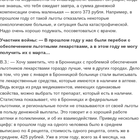
не знаешь, что тебя ожидает завтра, а сумма денежной
компенсации очень маленькая — всего 373 рубля. Например, в
прошлом году от такой льготы отказались некоторые
онкологические больные, и ситуация была катастрофической.
Надо очень хорошо подумать, посоветоваться с врачом.
Участник войны: — В прошлом году у нас были перебои с
обеспечением льготными лекарствами, а в этом году не могу
получить их с марта…
В.З.: — Хочу заметить, что в Бронницах с проблемой обеспечения
льготников лекарствами гораздо лучше, чем в других городах. Дело
в том, что уже с января в Бронницкой больнице стали выписывать
те лекарственные средства, которые имеются в наличии в аптеке.
Ведь всегда из ряда медикаментов, имеющих одинаковые
свойства, можно выбрать тот препарат, который есть в наличии.
Статистика показывает, что в Бронницах и федеральные
льготники, и региональные почти не отказываются от своей льготы
в пользу денежной выплаты. Это говорит и о хорошей работе
аптеки и поликлиники, и об их взаимодействии. Приведу несколько
цифр: в прошлом году на одного человека было в среднем
выписано по 4 рецепта, стоимость одного рецепта, опять же в
среднем, 425 рублей. Уже в этом году, всего за 4 месяца, на