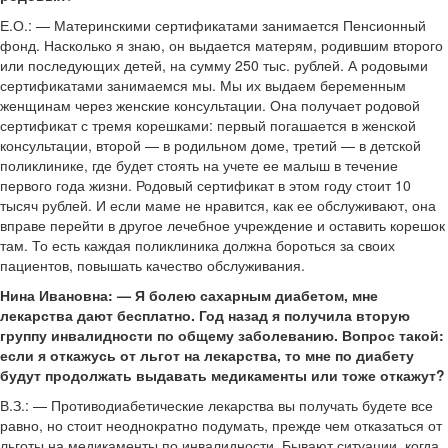
Е.О.: — Материнскими сертификатами занимается Пенсионный
фонд. Насколько я знаю, он выдается матерям, родившим второго
или последующих детей, на сумму 250 тыс. рублей. А родовыми
сертификатами занимаемся мы. Мы их выдаем беременным
женщинам через женские консультации. Она получает родовой
сертификат с тремя корешками: первый погашается в женской
консультации, второй — в родильном доме, третий — в детской
поликлинике, где будет стоять на учете ее малыш в течение
первого года жизни. Родовый сертификат в этом году стоит 10
тысяч рублей. И если маме не нравится, как ее обслуживают, она
вправе перейти в другое лечебное учреждение и оставить корешок
там. То есть каждая поликлиника должна бороться за своих
пациентов, повышать качество обслуживания.
Нина Ивановна: — Я болею сахарным диабетом, мне
лекарства дают бесплатно. Год назад я получила вторую
группу инвалидности по общему заболеванию. Вопрос такой:
если я откажусь от льгот на лекарства, то мне по диабету
будут продолжать выдавать медикаменты или тоже откажут?
В.З.: — Противодиабетические лекарства вы получать будете все
равно, но стоит неоднократно подумать, прежде чем отказаться от
льготы на медикаменты по инвалидности. Бывают ситуации, когда