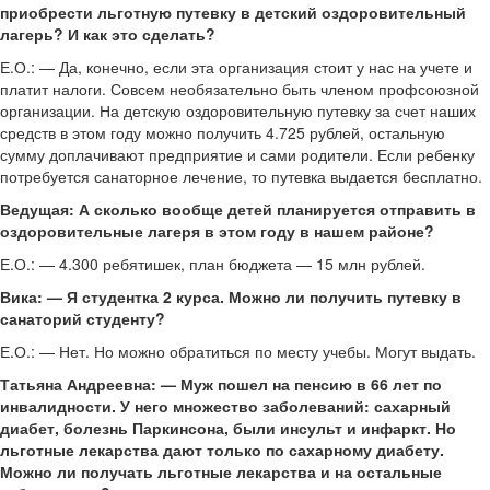
приобрести льготную путевку в детский оздоровительный
лагерь? И как это сделать?
Е.О.: — Да, конечно, если эта организация стоит у нас на учете и
платит налоги. Совсем необязательно быть членом профсоюзной
организации. На детскую оздоровительную путевку за счет наших
средств в этом году можно получить 4.725 рублей, остальную
сумму доплачивают предприятие и сами родители. Если ребенку
потребуется санаторное лечение, то путевка выдается бесплатно.
Ведущая: А сколько вообще детей планируется отправить в
оздоровительные лагеря в этом году в нашем районе?
Е.О.: — 4.300 ребятишек, план бюджета — 15 млн рублей.
Вика: — Я студентка 2 курса. Можно ли получить путевку в
санаторий студенту?
Е.О.: — Нет. Но можно обратиться по месту учебы. Могут выдать.
Татьяна Андреевна: — Муж пошел на пенсию в 66 лет по
инвалидности. У него множество заболеваний: сахарный
диабет, болезнь Паркинсона, были инсульт и инфаркт. Но
льготные лекарства дают только по сахарному диабету.
Можно ли получать льготные лекарства и на остальные