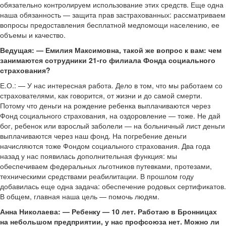
обязательно контролируем использование этих средств. Еще одна
наша обязанность — защита прав застрахованных: рассматриваем
вопросы предоставления бесплатной медпомощи населению, ее
объемы и качество.
Ведущая: — Емилия Максимовна, такой же вопрос к вам: чем
занимаются сотрудники 21-го филиала Фонда социального
страхования?
Е.О.: — У нас интересная работа. Дело в том, что мы работаем со
страхователями, как говорится, от жизни и до самой смерти.
Потому что деньги на рождение ребенка выплачиваются через
Фонд социального страхования, на оздоровление — тоже. Не дай
бог, ребенок или взрослый заболели — на больничный лист деньги
выплачиваются через наш фонд. На погребение деньги
начисляются тоже Фондом социального страхования. Два года
назад у нас появилась дополнительная функция: мы
обеспечиваем федеральных льготников путевками, протезами,
техническими средствами реабилитации. В прошлом году
добавилась еще одна задача: обеспечение родовых сертификатов.
В общем, главная наша цель — помочь людям.
Анна Николаева: — Ребенку — 10 лет. Работаю в Бронницах
на небольшом предприятии, у нас профсоюза нет. Можно ли