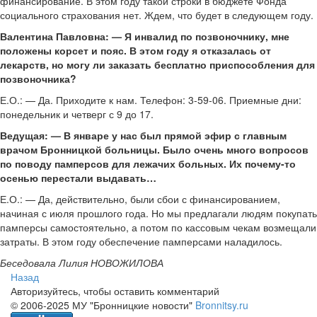
финансирование. В этом году такой строки в бюджете Фонда
социального страхования нет. Ждем, что будет в следующем году.
Валентина Павловна: — Я инвалид по позвоночнику, мне
положены корсет и пояс. В этом году я отказалась от
лекарств, но могу ли заказать бесплатно приспособления для
позвоночника?
Е.О.: — Да. Приходите к нам. Телефон: 3-59-06. Приемные дни:
понедельник и четверг с 9 до 17.
Ведущая: — В январе у нас был прямой эфир с главным
врачом Бронницкой больницы. Было очень много вопросов
по поводу памперсов для лежачих больных. Их почему-то
осенью перестали выдавать…
Е.О.: — Да, действительно, были сбои с финансированием,
начиная с июля прошлого года. Но мы предлагали людям покупать
памперсы самостоятельно, а потом по кассовым чекам возмещали
затраты. В этом году обеспечение памперсами наладилось.
Беседовала Лилия НОВОЖИЛОВА
Назад
Авторизуйтесь, чтобы оставить комментарий
© 2006-2025 МУ "Бронницкие новости"
Bronnitsy.ru