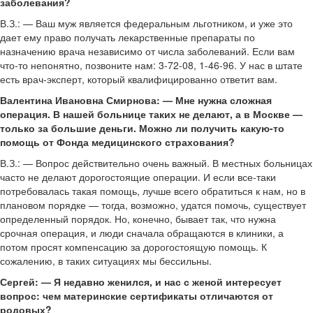
заболевания?
В.З.: — Ваш муж является федеральным льготником, и уже это
дает ему право получать лекарственные препараты по
назначению врача независимо от числа заболеваний. Если вам
что-то непонятно, позвоните нам: 3-72-08, 1-46-96. У нас в штате
есть врач-эксперт, который квалифицированно ответит вам.
Валентина Ивановна Смирнова: — Мне нужна сложная
операция. В нашей больнице таких не делают, а в Москве —
только за большие деньги. Можно ли получить какую-то
помощь от Фонда медицинского страхования?
В.З.: — Вопрос действительно очень важный. В местных больницах
часто не делают дорогостоящие операции. И если все-таки
потребовалась такая помощь, лучше всего обратиться к нам, но в
плановом порядке — тогда, возможно, удатся помочь, существует
определенный порядок. Но, конечно, бывает так, что нужна
срочная операция, и люди сначала обращаются в клиники, а
потом просят компенсацию за дорогостоящую помощь. К
сожалению, в таких ситуациях мы бессильны.
Сергей: — Я недавно женился, и нас с женой интересует
вопрос: чем материнские сертификаты отличаются от
родовых?