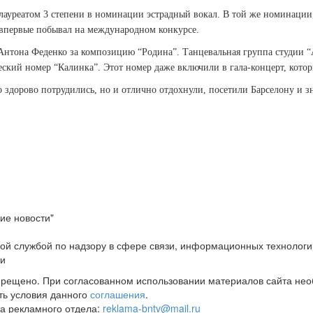
лауреатом 3 степени в номинации эстрадный вокал. В той же номинации, 
 впервые побывал на международном конкурсе.
Антона Феденко за композицию “Родина”. Танцевальная группа студии “А
еский номер “Калинка”. Этот номер даже включили в гала-концерт, кото
о здорово потрудились,
но и отлично отдохнули, посетили Барсе­лону и 
ие новости"
ой службой по надзору в сфере связи, информационных технологи
ти
прещено. При согласованном использовании материалов сайта не
ть условия данного
соглашения
.
а рекламного отдела:
reklama-bntv@mail.ru