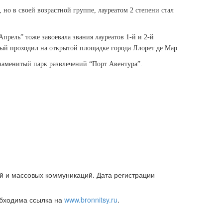
но в своей возрастной группе, лауреатом 2 степени стал
прель” тоже завоевала звания лауреатов 1-й и 2-й
рый проходил на открытой площадке города Ллорет де Мар.
знаменитый парк развлечений
“Порт Авентура”.
й и массовых коммуникаций. Дата регистрации
обходима ссылка на
www.bronnitsy.ru
.