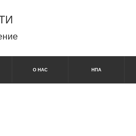
ТИ
ение
О НАС
НПА