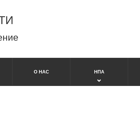
ТИ
ение
О НАС
НПА