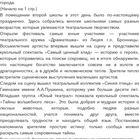
города.
(Начало на 1 стр.)
В помещении второй школы в этот день было по-настоящему
празднично. Здесь собрались многие школьники самых разных
возрастов, которые увлекаются театральным творчеством.
Открыли фестиваль самые юные участники — участники
театрального кружка «Драматешка» из Лицея г.о. Бронницы.
Восьмилетние артисты впервые вышли на сцену и представили
кукольный спектакль «Самый ценный клад» — историю о героях,
которые отправились на поиски сокровищ, но в итоге обнаружили,
что настоящее богатство заключается совсем не в золоте и
драгоценностях, а в дружбе и человеческом тепле. Зрители тепло
встретили сценические выступления маленьких артистов.
Следом на сцену вышел театральный коллектив «Синяя птица» из
Гимназии имени А.А.Пушкина, которому уже больше десяти лет.
Младшая группа «Юный театрал» показала кукольный спектакль
«Тайны волшебного леса». Это была добрая и мудрая история о
лесных животных, которые, подобно людям разных
национальностей, учатся понимать друг друга, вместе
преодолевать трудности и находить общий язык. Постановка
напомнила зрителям простую истину: только сообща можно
раскрыть самые сокровенные тайны.
Кульминацией фестиваля стало выступление хозяев праздника —