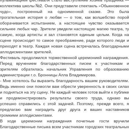
коллектива школы №2. Они представили спектакль «Обыкновенное
чудо», построенный на одноименной сказке. Это была
трогательная история о любви — о том, как волшебство порой
оборачивается испытанием, а настоящее чувство оказывается
сильнее любых чар. Зрители увидели настоящую магию театра, ту
самую, когда артисты и зал становятся единым целым. Когда на
сцене происходит то самое преображение, ради которого люди и
приходят в театр. Каждая новая сцена встречалась благодарными
аплодисментами зрителей.
Фестиваль продолжился торжественной церемонией награждения.
Перед вручением благодарственных писем к участникам и
зрителям обратилась начальник Управления по образованию
администрации г.о. Бронницы Алла Владимирова.
- Мне хотелось бы выразить благодарность вашим руководителям.
Ведь именно они помогли вам обрести уверенность в своих силах
и подняться на эту сцену. Не каждый человек готов выйти к публике
и продемонстрировать результаты своего труда, однако вы
успешно справились с этой задачей. Поэтому, прежде всего, я
предлагаю вам наградить друг друга и ваших наставников
громкими аплодисментами.
В ходе церемонии награждения почетные гости вручили
Благодарственные письма всем участникам городских театральных