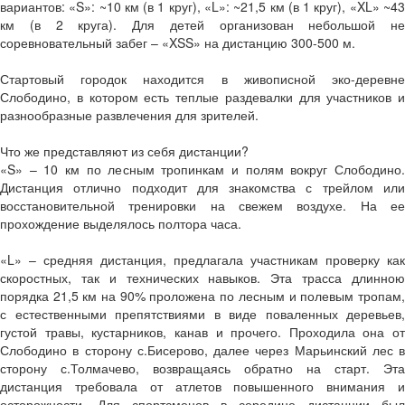
вариантов: «S»: ~10 км (в 1 круг), «L»: ~21,5 км (в 1 круг), «XL» ~43
км (в 2 круга). Для детей организован небольшой не
соревновательный забег – «XSS» на дистанцию 300-500 м.
Стартовый городок находится в живописной эко-деревне
Слободино, в котором есть теплые раздевалки для участников и
разнообразные развлечения для зрителей.
Что же представляют из себя дистанции?
«S» – 10 км по лесным тропинкам и полям вокруг Слободино.
Дистанция отлично подходит для знакомства с трейлом или
восстановительной тренировки на свежем воздухе. На ее
прохождение выделялось полтора часа.
«L» – средняя дистанция, предлагала участникам проверку как
скоростных, так и технических навыков. Эта трасса длинною
порядка 21,5 км на 90% проложена по лесным и полевым тропам,
с естественными препятствиями в виде поваленных деревьев,
густой травы, кустарников, канав и прочего. Проходила она от
Слободино в сторону с.Бисерово, далее через Марьинский лес в
сторону с.Толмачево, возвращаясь обратно на старт. Эта
дистанция требовала от атлетов повышенного внимания и
осторожности. Для спортсменов в середине дистанции был