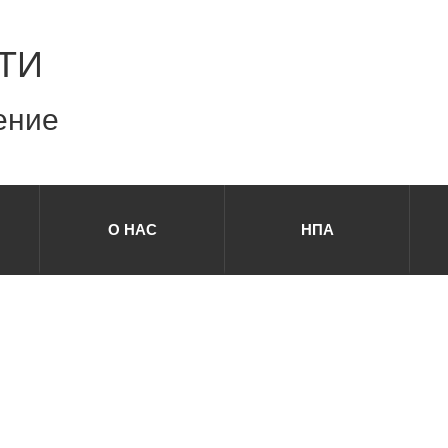
ТИ
ение
О НАС
НПА