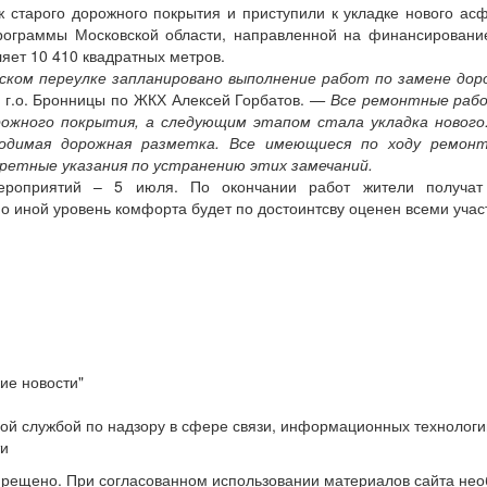
старого дорожного покрытия и приступили к укладке нового ас
программы Московской области, направленной на финансировани
яет 10 410 квадратных метров.
ком переулке запланировано выполнение работ по замене дор
 г.о. Бронницы по ЖКХ Алексей Горбатов.
— Все ремонтные работ
ожного покрытия, а следующим этапом стала укладка нового
одимая дорожная разметка. Все имеющиеся по ходу ремонт
ретные указания по устранению этих замечаний.
ероприятий – 5 июля. По окончании работ жители получа
 иной уровень комфорта будет по достоинтсву оценен всеми учас
ие новости"
ой службой по надзору в сфере связи, информационных технологи
ти
прещено. При согласованном использовании материалов сайта не