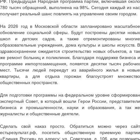
РФ. Предыдущая Народная программа партии, включившая около
780 тысяч обращений, выполнена на 98%. Сегодня каждый из нас
получает реальный шанс повлиять на управление своим городом.
На 2026 год в Московской области запланировано масштабное
обновление социальной сферы. Будут построены десятки новых
школ и детских садов, а также отремонтированы многие
образовательные учреждения, дома культуры и школы искусств. В
здравоохранении ожидается строительство новых объектов, а так
же ремонт больниц и поликлиник. Благодаря поддержке бизнеса и
программе импортозамещения, появятся десятки тысяч рабочих
мест. Тысячи людей переедут из аварийного жилья в новые
квартиры, а для отдыха горожан благоустроят множество
общественных пространств.
Для подготовки программы на федеральном уровне сформирован
экспертный Совет, в который вошли Герои России, представители
бизнеса и промышленности, науки и образования, а так же
журналисты и общественные деятели.
Сделать свой наказ просто. Обратиться можно через сайт
естьрезультат.рф, посетить общественную приемную партии
«Единая Россия» по адресу: ул. Советская, д. 106, или позвонить