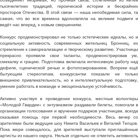
тысячелетних традиций, героической истории и бескрайних
просторов Отечества. В этой связи — наша непобедимая сила, та
самая, что во все времена вдохновляла на великие подвиги и
ведёт нас вперед, к новым свершениям.
Конкурс продемонстрировал не только эстетические идеалы, но и
социальную активность современных жительниц Бронниц, их
стремление к самореализации и творческому развитию. Участницы
прекрасно проявили свои таланты, продемонстрировав ум,
смекалку и грацию. Подготовка включала интенсивную работу над
дефиле, сценической речью и фотопозированием. Вопреки ещё
бытующим стереотипам, конкурсантки показали не только
внешнюю привлекательность, но и интеллектуальную подготовку,
умение работать в команде и эмоциональную устойчивость.
Активно участвуя в проведении конкурса, местные волонтеры
«Молодой Гвардии» с энтузиазмом раздавали билеты, помогали в
организации голосования и вручении подарков участницам, всегда
оказывая помощь при первой необходимости. Весь вечер со
зрителями были ведущие шоу Никита Васильев и Виталий Тепцов.
Пока жюри совещалось, для зрителей выступали приглашённые
артисты из нашего округа. Нельзя отдельно не отметить активность