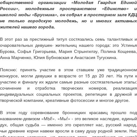
общественной организации «Молодая Гвардия Единой
России», молодежным пространством «Единство» и
школой моды «Брусника», он собрал в просторном зале КДЦ
не только городскую молодежь, но и многих активных
жителей нашего города.
В этот раз за престижный титул состязались семь талантливых и
очаровательных девушек- жительниц нашего города: это Устинья
Бурова, Софья Григорьева, Мария Стрынгилэу, Полина Кощеева,
Анна Марченко, Юлия Бубновская и Анастасия Тугускина.
Поясню: принять участие в этом ставшем уже традиционном
конкурсе, могли девушки в возрасте от 15 до 20 лет. На пути к
участию и финалу их ждали самые разные состязательные этапы:
сочинение и отработка творческих номеров, реализация
индивидуальных социальных проектов, репетиции в дружной и
творческой компании, креативные фотосессии и многое другое.
В этом году соревнование бронницких красавиц прошло под
названием-девизом «МЫ!». «Мы!» - это великое наследие, единый
дух, общая судьба — именно это скрепляет нас, русский народ,
чьи древние корни навеки вросли в саму душу родной земли. Нас
объединяет незримая, но прочная связь, сплетённая из нитей