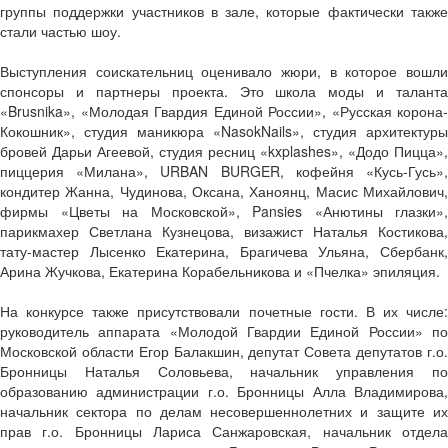
группы поддержки участников в зале, которые фактически также
стали частью шоу.
Выступления соискательниц оценивало жюри, в которое вошли
спонсоры и партнеры проекта. Это школа моды и таланта
«Brusnika», «Молодая Гвардия Единой России», «Русская корона-
Кокошник», студия маникюра «NasokNails», студия архитектуры
бровей Дарьи Агеевой, студия ресниц «kxplashes», «Додо Пицца»,
пиццерия «Милана», URBAN BURGER, кофейня «Кусь-Гусь»,
кондитер Жанна, Чудинова, Оксана, Ханоянц, Масис Михайлович,
фирмы «Цветы на Московской», Pansies «Анютины глазки»,
парикмахер Светлана Кузнецова, визажист Наталья Костикова,
тату-мастер Лысенко Екатерина, Брагичева Ульяна, Сбербанк,
Арина Жучкова, Екатерина Корабельникова и «Пчелка» эпиляция.
На конкурсе также присутствовали почетные гости. В их числе:
руководитель аппарата «Молодой Гвардии Единой России» по
Московской области Егор Балакшин, депутат Совета депутатов г.о.
Бронницы Наталья Соловьева, начальник управления по
образованию администрации г.о. Бронницы Алла Владимирова,
начальник сектора по делам несовершеннолетних и защите их
прав г.о. Бронницы Лариса Санжаровская, начальник отдела