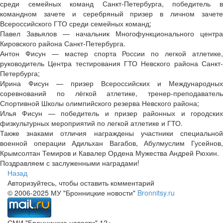
среди семейных команд Санкт-Петербурга, победитель в
командном зачете и серебряный призер в личном зачете
Всероссийского ГТО среди семейных команд;
Павел Завьялов — начальник Многофункционального центра
Кировского района Санкт-Петербурга.
Антон Фисун — мастер спорта России по легкой атлетике,
руководитель Центра тестирования ГТО Невского района Санкт-
Петербурга;
Ирина Фисун — призер Всероссийских и Международных
соревнований по лёгкой атлетике, тренер-преподаватель
Спортивной Школы олимпийского резерва Невского района;
Илья Фисун — победитель и призер районных и городских
физкультурных мероприятий по легкой атлетике и ГТО.
Также знаками отличия награждены участники специальной
военной операции Адильхан Вагабов, Абулмуслим Гусейнов,
Крымсолтан Темиров и Кавалер Ордена Мужества Андрей Рюхин.
Поздравляем с заслуженными наградами!
Назад
Авторизуйтесь, чтобы оставить комментарий
© 2006-2025 МУ "Бронницкие новости"
Bronnitsy.ru
СМИ "Бронницкие новости" 12+