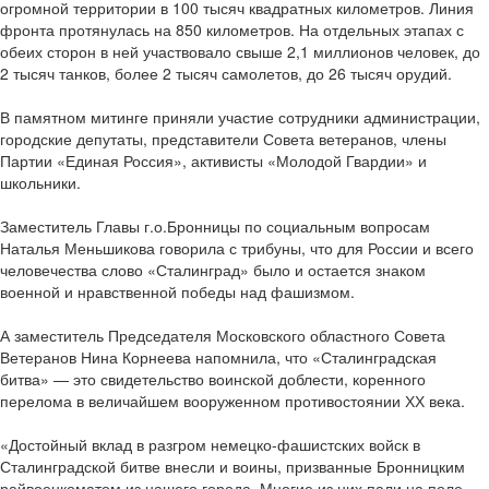
огромной территории в 100 тысяч квадратных километров. Линия
фронта протянулась на 850 километров. На отдельных этапах с
обеих сторон в ней участвовало свыше 2,1 миллионов человек, до
2 тысяч танков, более 2 тысяч самолетов, до 26 тысяч орудий.
В памятном митинге приняли участие сотрудники администрации,
городские депутаты, представители Совета ветеранов, члены
Партии «Единая Россия», активисты «Молодой Гвардии» и
школьники.
Заместитель Главы г.о.Бронницы по социальным вопросам
Наталья Меньшикова говорила с трибуны, что для России и всего
человечества слово «Сталинград» было и остается знаком
военной и нравственной победы над фашизмом.
А заместитель Председателя Московского областного Совета
Ветеранов Нина Корнеева напомнила, что «Сталинградская
битва» — это свидетельство воинской доблести, коренного
перелома в величайшем вооруженном противостоянии ХХ века.
«Достойный вклад в разгром немецко-фашистских войск в
Сталинградской битве внесли и воины, призванные Бронницким
райвоенкоматом из нашего города. Многие из них пали на поле