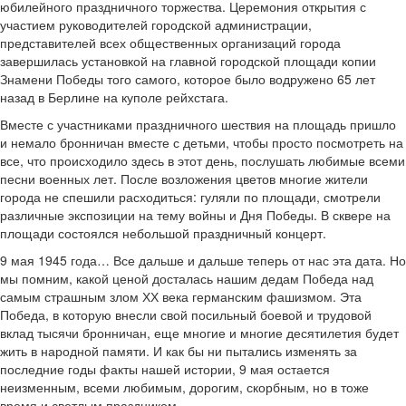
юбилейного праздничного торжества. Церемония открытия с
участием руководителей городской администрации,
представителей всех общественных организаций города
завершилась установкой на главной городской площади копии
Знамени Победы того самого, которое было водружено 65 лет
назад в Берлине на куполе рейхстага.
Вместе с участниками праздничного шествия на площадь пришло
и немало бронничан вместе с детьми, чтобы просто посмотреть на
все, что происходило здесь в этот день, послушать любимые всеми
песни военных лет. После возложения цветов многие жители
города не спешили расходиться: гуляли по площади, смотрели
различные экспозиции на тему войны и Дня Победы. В сквере на
площади состоялся небольшой праздничный концерт.
9 мая 1945 года… Все дальше и дальше теперь от нас эта дата. Но
мы помним, какой ценой досталась нашим дедам Победа над
самым страшным злом ХХ века германским фашизмом. Эта
Победа, в которую внесли свой посильный боевой и трудовой
вклад тысячи бронничан, еще многие и многие десятилетия будет
жить в народной памяти. И как бы ни пытались изменять за
последние годы факты нашей истории, 9 мая остается
неизменным, всеми любимым, дорогим, скорбным, но в тоже
время и светлым праздником.