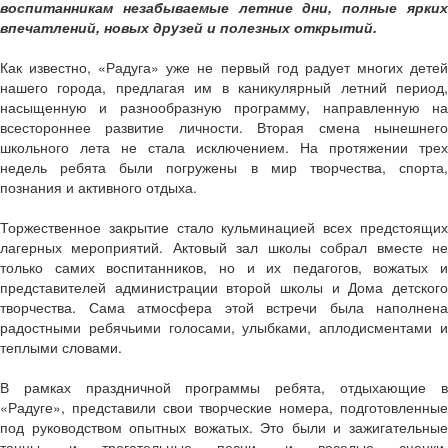
воспитанникам незабываемые летние дни, полные ярких
впечатлений, новых друзей и полезных открытий.
Как известно, «Радуга» уже не первый год радует многих детей
нашего города, предлагая им в каникулярный летний период,
насыщенную и разнообразную программу, направленную на
всестороннее развитие личности. Вторая смена нынешнего
школьного лета не стала исключением. На протяжении трех
недель ребята были погружены в мир творчества, спорта,
познания и активного отдыха.
Торжественное закрытие стало кульминацией всех предстоящих
лагерных мероприятий. Актовый зал школы собрал вместе не
только самих воспитанников, но и их педагогов, вожатых и
представителей администрации второй школы и Дома детского
творчества. Сама атмосфера этой встречи была наполнена
радостными ребячьими голосами, улыбками, аплодисментами и
теплыми словами.
В рамках праздничной программы ребята, отдыхающие в
«Радуге», представили свои творческие номера, подготовленные
под руководством опытных вожатых. Это были и зажигательные
танцы, и трогательные песни, и веселые сценки,